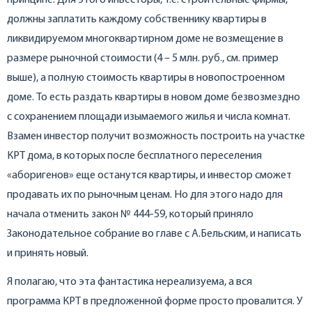
принципе. Для этого инвесторы, т.е. строительные фирмы,
должны заплатить каждому собственнику квартиры в
ликвидируемом многоквартирном доме не возмещение в
размере рыночной стоимости (4 – 5 млн. руб., см. пример
выше), а полную стоимость квартиры в новопостроенном
доме. То есть раздать квартиры в новом доме безвозмездно
с сохранением площади изымаемого жилья и числа комнат.
Взамен инвестор получит возможность построить на участке
КРТ дома, в которых после бесплатного переселения
«аборигенов» еще останутся квартиры, и инвестор сможет
продавать их по рыночным ценам. Но для этого надо для
начала отменить закон № 444-59, который приняло
Законодательное собрание во главе с А.Бельским, и написать
и принять новый.
Я полагаю, что эта фантастика нереализуема, а вся
программа КРТ в предложенной форме просто провалится. У