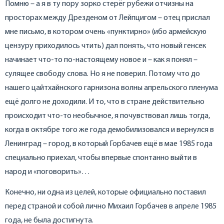
Помню – а я в ту пору зорко стерёг рубежи отчизны на
просторах между Дрезденом от Лейпцигом – отец прислал
мне письмо, в котором очень «пунктирно» (ибо армейскую
цензуру приходилось чтить) дал понять, что новый генсек
начинает что-то по-настоящему новое и – как я понял –
сулящее свободу слова. Но я не поверил. Потому что до
нашего цайтхайнского гарнизона волны апрельского пленума
ещё долго не доходили. И то, что в стране действительно
происходит что-то необычное, я почувствовал лишь тогда,
когда в октябре того же года демобилизовался и вернулся в
Ленинград – город, в который Горбачев ещё в мае 1985 года
специально приехал, чтобы впервые спонтанно выйти в
народ и «поговорить»…
Конечно, ни одна из целей, которые официально поставил
перед страной и собой лично Михаил Горбачев в апреле 1985
года, не была достигнута.