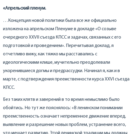
«Апрельский пленум.
…Концепция новой политики была все же официально
изложена на апрельском Пленуме в докладе «О созыве
очередного XXVII съезда КПСС и задачах, связанных с его
подготовкой и проведением». Перечитывая доклад, я
отчетливо вижу, как тяжко мы расставались с
идеологическими клише, мучительно преодолевали
укоренившиеся догмы и предрассудки. Начинал я, как и в
марте, с подтверждения преемственности курса XXVI съезда
КПСС.
Без таких клятв и заверений в то время немыслимо было
обойтись. Но тут же пояснялось: «В ленинском понимании
преемственность означает непременное движение вперед,
выявление и разрешение новых проблем, устранение всего,
что мешает развитию. Этой ленинской традиции мы должны