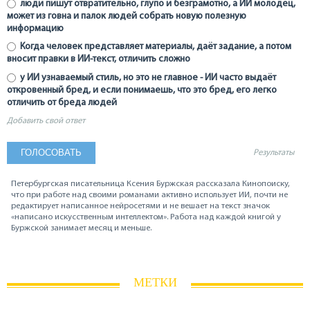
люди пишут отвратительно, глупо и безграмотно, а ИИ молодец,
может из говна и палок людей собрать новую полезную
информацию
Когда человек представляет материалы, даёт задание, а потом
вносит правки в ИИ-текст, отличить сложно
у ИИ узнаваемый стиль, но это не главное - ИИ часто выдаёт
откровенный бред, и если понимаешь, что это бред, его легко
отличить от бреда людей
Добавить свой ответ
Результаты
Петербургская писательница Ксения Буржская рассказала Кинопоиску,
что при работе над своими романами активно использует ИИ, почти не
редактирует написанное нейросетями и не вешает на текст значок
«написано искусственным интеллектом». Работа над каждой книгой у
Буржской занимает месяц и меньше.
МЕТКИ