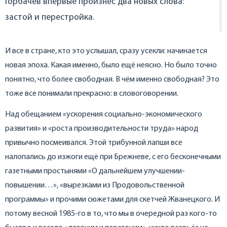
Горбачев впервые произнёс два новых слова:
застой и перестройка.
И все в стране, кто это услышал, сразу усекли: начинается
новая эпоха. Какая именно, было ещё неясно. Но было точно
понятно, что более свободная. В чём именно свободная? Это
тоже все понимали прекрасно: в словоговорении.
Над обещанием «ускорения социально-экономического
развития» и «роста производительности труда» народ
привычно посмеивался. Этой трибунной лапши все
налопались до изжоги ещё при Брежневе, с его бесконечными
газетными простынями «О дальнейшем улучшении-
повышении…», «вырезками из Продовольственной
программы» и прочими сюжетами для скетчей Жванецкого. И
потому весной 1985-го в то, что мы в очередной раз кого-то