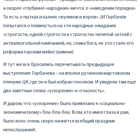
а скорее «глубинно-народная» мечта: о «наведении порядка».
То есть о пытках и казнях «жуликов и воров». (И Горбачёв
попытался откликнуться на эти народные ожидания
«строгости, одной строгости и строгости» нелепой затеей с
антиалкогольной кампанией, но, слава бога, не это стало его
реформаторским мейнстримом)
И тут же все бросились перечитывать предыдущее
выступление Горбачева – на вполне рутинном мартовском
пленуме ЦК, где он и был избран генсеком. И увидели там ещё
два заветных слова: «ускорение» и «гласность».
И даром, что «ускорение» было привязано к «социально-
экономическому» бла-бла-бла. Всем, кто имел глаза и уши,
было ясно: очень скоро начнётся всебщий праздник
непослушания!..