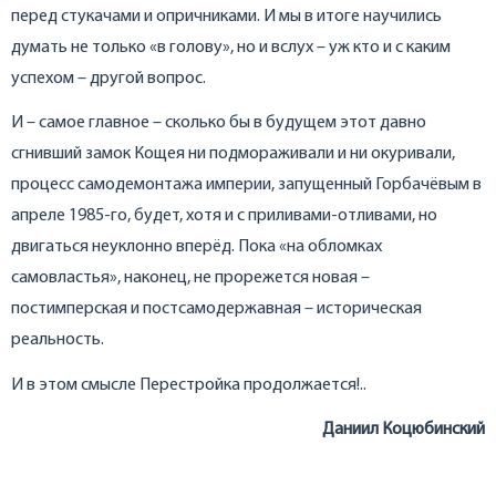
перед стукачами и опричниками. И мы в итоге научились
думать не только «в голову», но и вслух – уж кто и с каким
успехом – другой вопрос.
И – самое главное – сколько бы в будущем этот давно
сгнивший замок Кощея ни подмораживали и ни окуривали,
процесс самодемонтажа империи, запущенный Горбачёвым в
апреле 1985-го, будет, хотя и с приливами-отливами, но
двигаться неуклонно вперёд. Пока «на обломках
самовластья», наконец, не прорежется новая –
постимперская и постсамодержавная – историческая
реальность.
И в этом смысле Перестройка продолжается!..
Даниил Коцюбинский