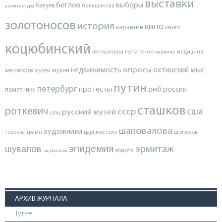
выставки
беглов
выборы
балуев
архитектура
большакова
золотоносов
история
кино
карантин
книги
коцюбинский
литература
лопатенок
маркина
медицина
опросы
недвижимость
охтинский мыс
мелихов
мухин
музеи
путин
петербург
протесты
рнб
россия
памятники
сташков
роткевич
ссср
сша
русский музей
рпц
шаповалова
художники
тороева
трамп
царское село
шолохов
эпидемия
шувалов
эрмитаж
эрарта
щербакова
АРХИВ ЖУРНАЛА
Тут