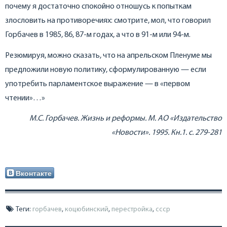
почему я достаточно спокойно отношусь к попыткам
злословить на противоречиях: смотрите, мол, что говорил
Горбачев в 1985, 86, 87-м годах, а что в 91-м или 94-м.
Резюмируя, можно сказать, что на апрельском Пленуме мы
предложили новую политику, сформулированную — если
употребить парламентское выражение — в «первом
чтении»…»
М.С. Горбачев. Жизнь и реформы. М. АО «Издательство
«Новости». 1995. Кн.1. с. 279-281
Вконтакте
Теги:
горбачев
,
коцюбинский
,
перестройка
,
ссср