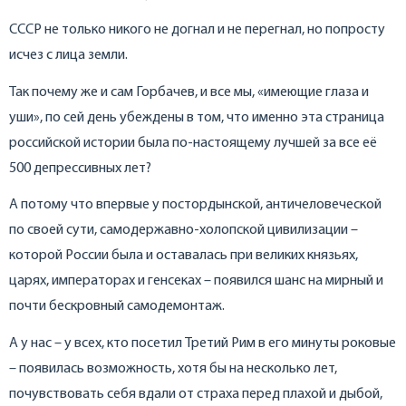
СССР не только никого не догнал и не перегнал, но попросту
исчез с лица земли.
Так почему же и сам Горбачев, и все мы, «имеющие глаза и
уши», по сей день убеждены в том, что именно эта страница
российской истории была по-настоящему лучшей за все её
500 депрессивных лет?
А потому что впервые у постордынской, античеловеческой
по своей сути, самодержавно-холопской цивилизации –
которой России была и оставалась при великих князьях,
царях, императорах и генсеках – появился шанс на мирный и
почти бескровный самодемонтаж.
А у нас – у всех, кто посетил Третий Рим в его минуты роковые
– появилась возможность, хотя бы на несколько лет,
почувствовать себя вдали от страха перед плахой и дыбой,