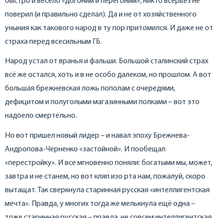
быстро и весело «догоним и перегоним», никто всерьёз не
поверил (и правильно сделал). Да и не от хозяйственного
уныния как такового народ в ту пор притомился. И даже не от
страха перед всесильным ГБ.
Народ устал от вранья и фальши. Большой сталинский страх
всё же остался, хоть и в не особо далеком, но прошлом. А вот
большая брежневская ложь пополам с очередями,
дефицитом и полуголыми магазинными полками – вот это
надоело смертельно.
Но вот пришел новый лидер – и навал эпоху Брежнева-
Андропова-Черненко «застойной». И пообещал
«перестройку». И все мгновенно поняли: богатыми мы, может,
завтра и не станем, но вот кляп изо рта нам, пожалуй, скоро
вытащат. Так сверкнула старинная русская «интеллигентская
мечта». Правда, у многих тогда же мелькнула ещё одна –
тоже старинная русская – правда, не совсем интеллигентская,