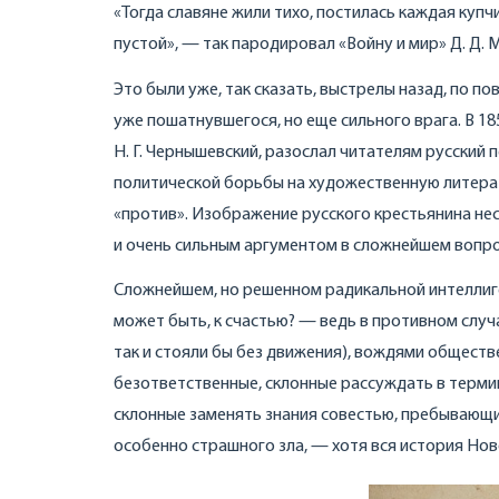
«Тогда славяне жили тихо, постилась каждая купчи
пустой», — так пародировал «Войну и мир» Д. Д. 
Это были уже, так сказать, выстрелы назад, по п
уже пошатнувшегося, но еще сильного врага. В 18
Н. Г. Чернышевский, разослал читателям русский
политической борьбы на художественную литерату
«против». Изображение русского крестьянина н
и очень сильным аргументом в сложнейшем вопро
Сложнейшем, но решенном радикальной интеллиге
может быть, к счастью? — ведь в противном случ
так и стояли бы без движения), вождями обществ
безответственные, склонные рассуждать в термин
склонные заменять знания совестью, пребывающие
особенно страшного зла, — хотя вся история Но