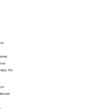
но
твом,
стью
рава. Но
тся
ийская