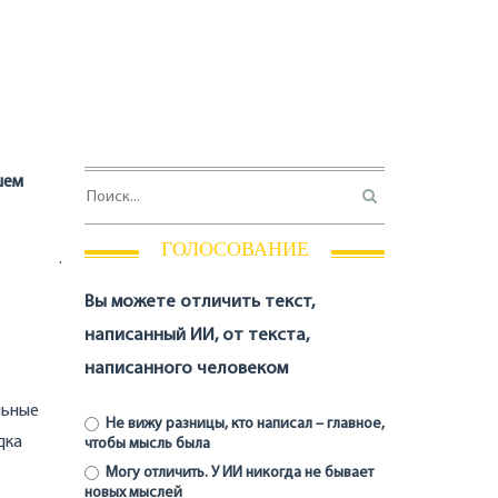
шем
ГОЛОСОВАНИЕ
.
Вы можете отличить текст,
написанный ИИ, от текста,
написанного человеком
льные
Не вижу разницы, кто написал – главное,
дка
чтобы мысль была
Могу отличить. У ИИ никогда не бывает
новых мыслей