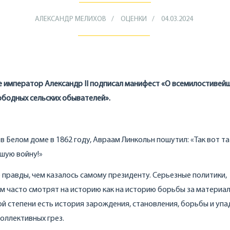
АЛЕКСАНДР МЕЛИХОВ
ОЦЕНКИ
04.03.2024
ге император Александр II подписал манифест «О всемилостивей
бодных сельских обывателей».
в Белом доме в 1862 году, Авраам Линкольн пошутил: «Так вот та
шую войну!»
 правды, чем казалось самому президенту. Серьезные политики,
ом часто смотрят на историю как на историю борьбы за материа
ной степени есть история зарождения, становления, борьбы и упа
оллективных грез.