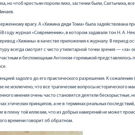
ха, но чтоб крестьян пороли лихо, застенки были, Салтычиха, все
Минаев.
оверженному врагу. А «Хижина дяди Тома» была задействована п
58 году журнал «Современник», в котором задавали тон Н. А. Не
 перевод «Хижины» в качестве приложения к журналу. В период о
ру всегда смотрят с чисто утилитарной точки зрения — «за» о
есчастным и беспомощным Антоном-горемыкой представлялось 
се.
нцией задолго до его практического разрешения. К сожалению (
ае не исключено, что все трагические вопросы исторического м
енного мнения очень часто становятся деятели бескорыстные, н
ах этических принципов, а не в терминах реальных последствий,
 в плену той иллюзии, что из добрых намерений не может прои
вого времени говорит об обратном.