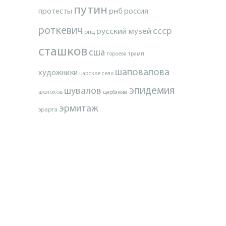
путин
протесты
рнб
россия
роткевич
ссср
русский музей
рпц
сташков
сша
тороева
трамп
шаповалова
художники
царское село
эпидемия
шувалов
шолохов
щербакова
эрмитаж
эрарта