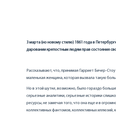
3 марта (но новому стилю) 1861 года в Петербур
даровании крепостным людям прав состояния сво
Рассказывают, что, принимая Гарриет Бичер-Стоу 
маленькая женщина, которая вызвала такую боль
Но в этой шутке, возможно, было гораздо больше
серьезные аналитики, серьезные историки слишк
ресурсы, не замечая того, что она еще и в огром
коллективных фантомов, коллективных иллюзий, к