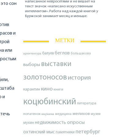
написанное нейросетями и не вешает на
 это сон
текст значок «написано искусственным
интеллектом». Работа над каждой книгой у
Буржской занимает месяц и меньше.
ротив
красов и
МЕТКИ
строй
на или
беглов
балуев
архитектура
большакова
простым
выставки
выборы
золотоносов
история
или,
асштаба
кино
карантин
книги
о и
коцюбинский
литература
мелихов
стечь
лопатенок
музеи
маркина
медицина
опросы
недвижимость
мухин
петербург
охтинский мыс
памятники