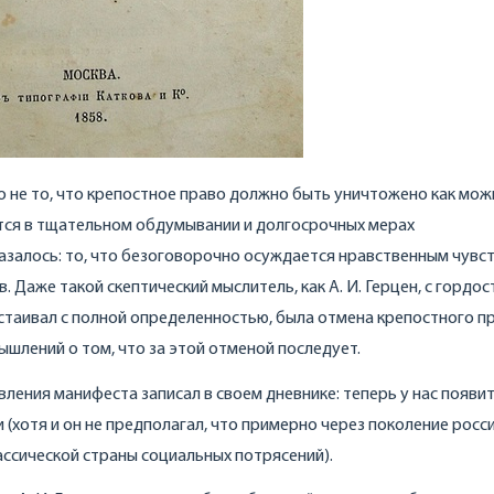
о не то, что крепостное право должно быть уничтожено как мож
ается в тщательном обдумывании и долгосрочных мерах
залось: то, что безоговорочно осуждается нравственным чувс
 Даже такой скептический мыслитель, как А. И. Герцен, с гордо
астаивал с полной определенностью, была отмена крепостного п
ышлений о том, что за этой отменой последует.
вления манифеста записал в своем дневнике: теперь у нас появи
 (хотя и он не предполагал, что примерно через поколение росс
ассической страны социальных потрясений).