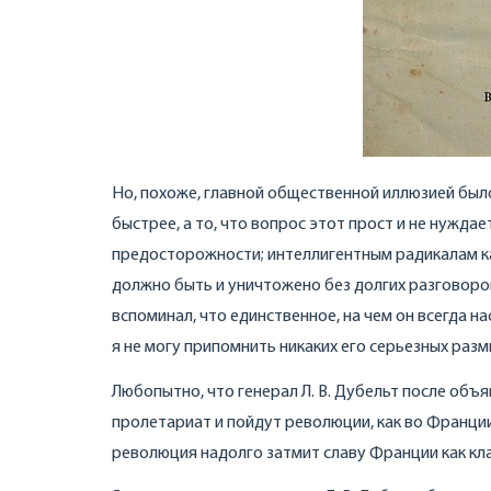
Но, похоже, главной общественной иллюзией был
быстрее, а то, что вопрос этот прост и не нужд
предосторожности; интеллигентным радикалам ка
должно быть и уничтожено без долгих разговоров.
вспоминал, что единственное, на чем он всегда н
я не могу припомнить никаких его серьезных разм
Любопытно, что генерал Л. В. Дубельт после объя
пролетариат и пойдут революции, как во Франции
революция надолго затмит славу Франции как кл