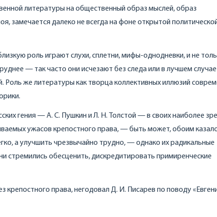
венной литературы на общественный образ мыслей, образ
лоя, замечается далеко не всегда на фоне открытой политическо
близкую роль играют слухи, сплетни, мифы-однодневки, и не тол
руднее — так часто они исчезают без следа или в лучшем случае
й. Роль же литературы как творца коллективных иллюзий совре
орики.
их гения — А. С. Пушкин и Л. Н. Толстой — в своих наиболее зр
ываемых ужасов крепостного права, — быть может, обоим казало
егко, а улучшить чрезвычайно трудно, — однако их радикальные
 они стремились обесценить, дискредитировать примиренческие
з крепостного права, негодовал Д. И. Писарев по поводу «Евген