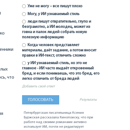
Уже не могу – все пишут плохо
й
Могу, у ИИ узнаваемый стиль
люди пишут отвратительно, глупо и
безграмотно, а ИИ молодец, может из
говна и палок людей собрать новую
ько
полезную информацию
Когда человек представляет
менники
материалы, даёт задание, а потом вносит
правки в ИИ-текст, отличить сложно
у ИИ узнаваемый стиль, но это не
главное - ИИ часто выдаёт откровенный
елых
бред, и если понимаешь, что это бред, его
сь, что
легко отличить от бреда людей
Добавить свой ответ
Результаты
Петербургская писательница Ксения
ия
Буржская рассказала Кинопоиску, что при
работе над своими романами активно
использует ИИ, почти не редактирует