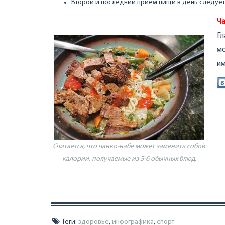
Второй и последний прием пищи в день следует 
Ча
Гл
мо
им
Считается, что чанко-набе может заменить собой
калории, получаемые из 5-6 обычных блюд.
Теги:
здоровье
,
инфографика
,
спорт