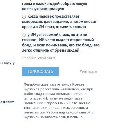
говна и палок людей собрать новую
полезную информацию
Когда человек представляет
материалы, даёт задание, а потом вносит
правки в ИИ-текст, отличить сложно
у ИИ узнаваемый стиль, но это не
главное - ИИ часто выдаёт откровенный
бред, и если понимаешь, что это бред, его
легко отличить от бреда людей
Добавить свой ответ
оэтому у
Результаты
Петербургская писательница Ксения
Буржская рассказала Кинопоиску, что при
работе над своими романами активно
использует ИИ, почти не редактирует
медляют
написанное нейросетями и не вешает на
текст значок «написано искусственным
интеллектом». Работа над каждой книгой у
Буржской занимает месяц и меньше.