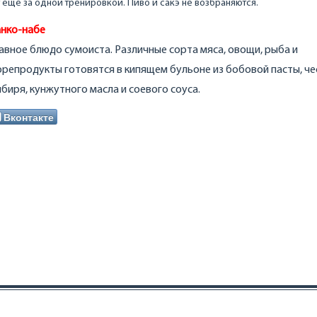
еще за одной тренировкой. Пиво и сакэ не возбраняются.
нко-набе
авное блюдо сумоиста. Различные сорта мяса, овощи, рыба и
репродукты готовятся в кипящем бульоне из бобовой пасты, че
биря, кунжутного масла и соевого соуса.
Вконтакте