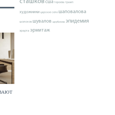
сташков
сша
тороева
трамп
шаповалова
художники
царское село
эпидемия
шувалов
шолохов
щербакова
эрмитаж
эрарта
ВАЮТ