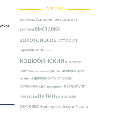
МЕТКИ
беглов
балуев
архитектура
большакова
снока,
выставки
выборы
золотоносов
история
кино
карантин
книги
коцюбинский
литература
мелихов
лопатенок
музеи
маркина
медицина
опросы
недвижимость
мухин
петербург
охтинский мыс
памятники
путин
протесты
рнб
россия
роткевич
ссср
русский музей
рпц