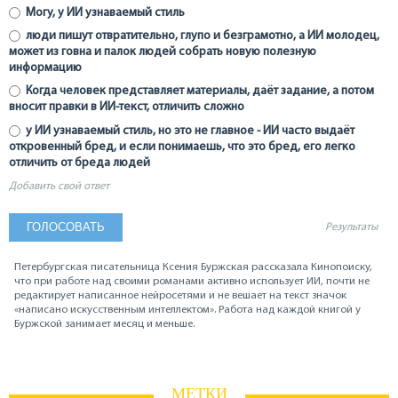
Могу, у ИИ узнаваемый стиль
люди пишут отвратительно, глупо и безграмотно, а ИИ молодец,
может из говна и палок людей собрать новую полезную
информацию
Когда человек представляет материалы, даёт задание, а потом
вносит правки в ИИ-текст, отличить сложно
у ИИ узнаваемый стиль, но это не главное - ИИ часто выдаёт
откровенный бред, и если понимаешь, что это бред, его легко
отличить от бреда людей
Добавить свой ответ
Результаты
Петербургская писательница Ксения Буржская рассказала Кинопоиску,
что при работе над своими романами активно использует ИИ, почти не
редактирует написанное нейросетями и не вешает на текст значок
«написано искусственным интеллектом». Работа над каждой книгой у
Буржской занимает месяц и меньше.
МЕТКИ