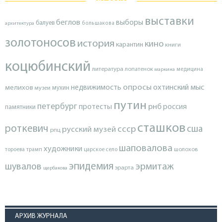
выставки
беглов
выборы
балуев
архитектура
большакова
золотоносов
история
кино
карантин
книги
коцюбинский
литература
лопатенок
маркина
медицина
опросы
недвижимость
охтинский мыс
мелихов
мухин
музеи
путин
петербург
протесты
рнб
россия
памятники
сташков
роткевич
ссср
сша
русский музей
рпц
шаповалова
художники
тороева
трамп
царское село
шолохов
эпидемия
шувалов
эрмитаж
эрарта
щербакова
АРХИВ ЖУРНАЛА