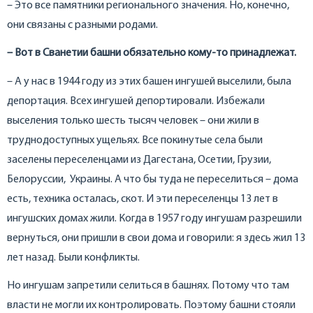
– Это все памятники регионального значения. Но, конечно,
они связаны с разными родами.
– Вот в Сванетии башни обязательно кому-то принадлежат.
– А у нас в 1944 году из этих башен ингушей выселили, была
депортация. Всех ингушей депортировали. Избежали
выселения только шесть тысяч человек – они жили в
труднодоступных ущельях. Все покинутые села были
заселены переселенцами из Дагестана, Осетии, Грузии,
Белоруссии, Украины. А что бы туда не переселиться – дома
есть, техника осталась, скот. И эти переселенцы 13 лет в
ингушских домах жили. Когда в 1957 году ингушам разрешили
вернуться, они пришли в свои дома и говорили: я здесь жил 13
лет назад. Были конфликты.
Но ингушам запретили селиться в башнях. Потому что там
власти не могли их контролировать. Поэтому башни стояли