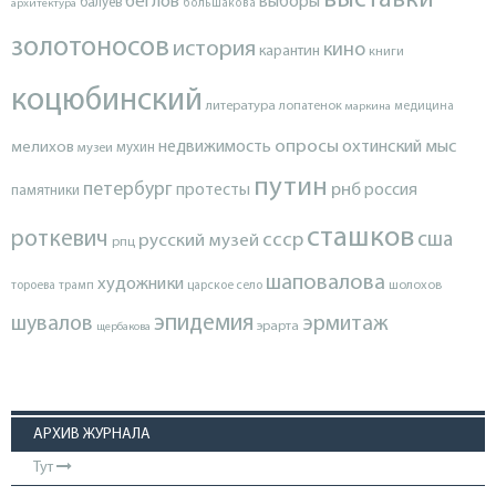
выставки
беглов
выборы
балуев
архитектура
большакова
золотоносов
история
кино
карантин
книги
коцюбинский
литература
лопатенок
маркина
медицина
опросы
недвижимость
охтинский мыс
мелихов
мухин
музеи
путин
петербург
протесты
рнб
россия
памятники
сташков
роткевич
ссср
сша
русский музей
рпц
шаповалова
художники
тороева
трамп
царское село
шолохов
эпидемия
шувалов
эрмитаж
эрарта
щербакова
АРХИВ ЖУРНАЛА
Тут