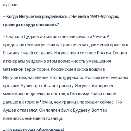
пустые.
– Когда Ингушетия разделилась с Чечней в 1991-92 годах,
границы откуда появились?
– Сначала Дудаев объявил о независимости Чечни. А
представители ингушских патриотических движений пришли к
Ельцину с идей создания Ингушетии в составе России. Ельцин
и генералы увидели в этом возможность уменьшения
мятежной территории. Российские войска вошли в
Ингушетию, население это поддержало. Российские генералы
просили Аушева, чтобы он границу Ингушетии перенес
максимально далеко на восток, к Грозному. Значительно
дальше в сторону Чечни, чем граница проходит сейчас. Но
Аушев отказался. Он лоялен был к Дудаеву. Вот так
появилась нынешняя граница.
– Но чем-то она обусловлена?