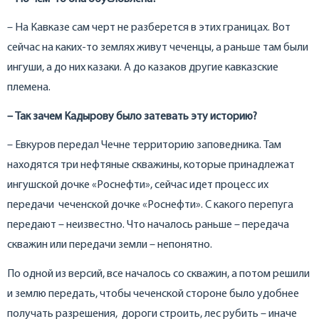
– На Кавказе сам черт не разберется в этих границах. Вот
сейчас на каких-то землях живут чеченцы, а раньше там были
ингуши, а до них казаки. А до казаков другие кавказские
племена.
– Так зачем Кадырову было затевать эту историю?
– Евкуров передал Чечне территорию заповедника. Там
находятся три нефтяные скважины, которые принадлежат
ингушской дочке «Роснефти», сейчас идет процесс их
передачи чеченской дочке «Роснефти». С какого перепуга
передают – неизвестно. Что началось раньше – передача
скважин или передачи земли – непонятно.
По одной из версий, все началось со скважин, а потом решили
и землю передать, чтобы чеченской стороне было удобнее
получать разрешения, дороги строить, лес рубить – иначе