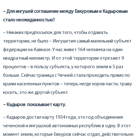
– Для ингушей соглашение между Евкуровым и Кадыровым
стало неожиданностью?
– Никаких предпосылок для того, чтобы отдавать
территорию, не было – Ингушетия самый маленький субъект
федерации на Кавказе. У нас живет 164 человека на один
квадратный километр. И от этой территории отрезают 9
процентов – в пользу субъекта, у которого земли в 5 раз
больше. Сейчас граница с Чечней стала проходить прямо по
краям населенных пунктов – теперь негде коров пасти, траву
косить, это же другой субъект.
– Кадыров показывает карту.
– Кадыров достал карту 1934 года, это год объединения
чеченской и ингушской автономных республик в одну. В этот
момент земли, которые Евкуров сейчас отдал, действительно