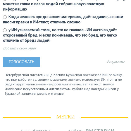
может из говна и палок людей собрать новую полезную
информацию
Когда человек представляет материалы, даёт задание, а потом
вносит правки в ИИ-текст, отличить сложно
у ИИ узнаваемый стиль, но это не главное - ИИ часто выдаёт
откровенный бред, и если понимаешь, что это бред, его легко
отличить от бреда людей
Добавить свой ответ
Результаты
Петербургская писательница Ксения Буржская рассказала Кинопоиску,
что при работе над своими романами активно использует ИИ, почти не
редактирует написанное нейросетями и не вешает на текст значок
«написано искусственным интеллектом». Работа над каждой книгой у
Буржской занимает месяц и меньше.
МЕТКИ