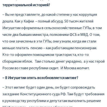
территориальной историей?
– Вы не представляете, до какой степени у нас коррупция
дошла. Как у Кафки – полный абсурд. 50 тысяч жителей
Ингушетии оформлены в сельскохозяйственные ГУПы, в том
числе два бывших министра, полковники ФСБ и МВД. О том,
что они зачислены в эти ГУПы, они узнали, когда им стали
меньше платить пенсию – как работающим пенсионерам.
Кто-то оформлен помощником тракториста, кто-то
сборщиком яблок. Там столько денег украдено, а у нас герой
России во главе республики сидит. И Москва молчит.
– В Ингушетии опять возобновляется митинг?
– Этот митинг будет один день, он будет сопровождать
заседание Конституционного суда РФ. Там будут требования
к руководству республики и депутатам выполнить решение