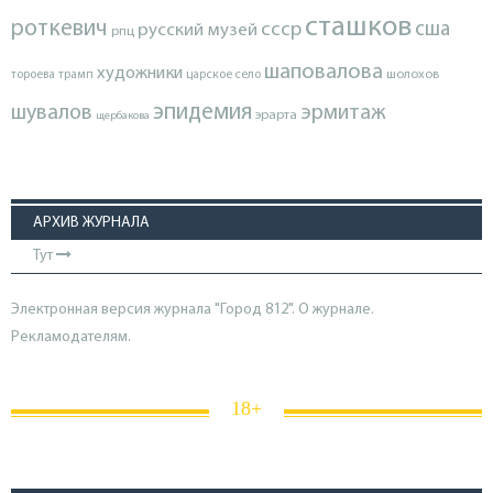
сташков
роткевич
ссср
сша
русский музей
рпц
шаповалова
художники
тороева
трамп
царское село
шолохов
эпидемия
шувалов
эрмитаж
эрарта
щербакова
АРХИВ ЖУРНАЛА
Тут
Электронная версия журнала "Город 812". О журнале.
Рекламодателям.
18+