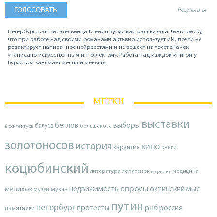
Результаты
Петербургская писательница Ксения Буржская рассказала Кинопоиску,
что при работе над своими романами активно использует ИИ, почти не
редактирует написанное нейросетями и не вешает на текст значок
«написано искусственным интеллектом». Работа над каждой книгой у
Буржской занимает месяц и меньше.
МЕТКИ
выставки
беглов
выборы
балуев
архитектура
большакова
золотоносов
история
кино
карантин
книги
коцюбинский
литература
лопатенок
маркина
медицина
опросы
недвижимость
охтинский мыс
мелихов
мухин
музеи
путин
петербург
протесты
рнб
россия
памятники