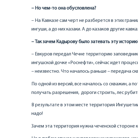
– Но чем-то она обусловлена?
– На Кавказе сам черт не разберется в этих грани
ингуши, а до них казаки. А до казаков другие кавк
– Так зачем Кадырову было затевать эту историю
– Евкуров передал Чечне территорию заповедник
ингушской дочке «Роснефти», сейчас идет процес
– неизвестно. Что началось раньше – передача ск
По одной из версий, все началось со скважин, а 
получать разрешения, дороги строить, лес рубит
В результате в этом месте территория Ингушетии
надо!
Зачем эта территория нужна чеченской стороне к