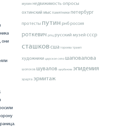
опросы
недвижимость
мухин
петербург
охтинский мыс
памятники
путин
протесты
рнб
россия
ы
хника
роткевич
ссср
русский музей
рпц
, они
сташков
сша
тороева
трамп
шаповалова
художники
царское село
ояли
эпидемия
шувалов
шолохов
щербакова
эрмитаж
эрарта
к
я
росили
торону
граница.