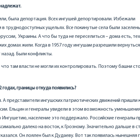
инадлежат.
елили, была депортация. Всех ингушей депортировали. Избежали
и в труднодоступных ущельях. Все покинутые села были заселен
руссии, Украины. А что бы туда не переселиться – дома есть, те
ских домах жили. Когда в 1957 году ингушам разрешили вернуться
т назад. Были конфликты.
 что там власти не могли их контролировать. Поэтому башни ст
2 годах, границы откуда появились?
. А представители ингушских патриотических движений пришли 
ссии. Ельцин и генералы увидели в этом возможность уменьшени
в Ингушетию, население это поддержало. Российские генералы п
симально далеко на восток, к Грозному. Значительно дальше в с
казался. Он лоялен был к Дудаеву. Вот так появилась нынешняя 