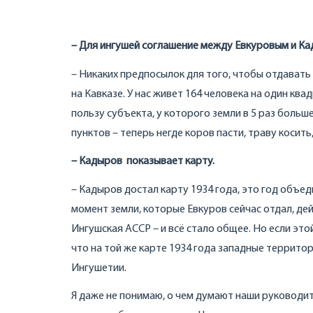
– Для ингушей соглашение между Евкуровым и К
– Никаких предпосылок для того, чтобы отдават
на Кавказе. У нас живет 164 человека на один кв
пользу субъекта, у которого земли в 5 раз больш
пунктов – теперь негде коров пасти, траву косить
– Кадыров показывает карту.
– Кадыров достал карту 1934 года, это год объед
момент земли, которые Евкуров сейчас отдал, дей
Ингушская АССР – и всё стало общее. Но если эт
что на той же карте 1934 года западные территор
Ингушетии.
Я даже не понимаю, о чем думают наши руководите