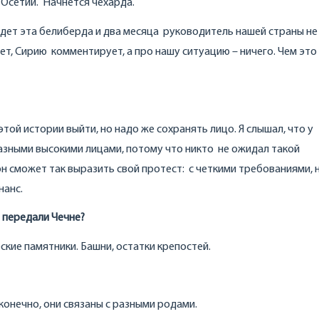
 Осетии. Начнется чехарда.
дет эта белиберда и два месяца руководитель нашей страны не
ет, Сирию комментирует, а про нашу ситуацию – ничего. Чем это
этой истории выйти, но надо же сохранять лицо. Я слышал, что у
азными высокими лицами, потому что никто не ожидал такой
он сможет так выразить свой протест: с четкими требованиями, 
нанс.
 передали Чечне?
ские памятники. Башни, остатки крепостей.
 конечно, они связаны с разными родами.