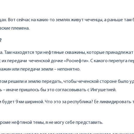
цах. Вот сейчас на каких-то землях живут чеченцы, а раньше там
азские племена.
?
а. Там находятся три нефтяные скважины, которые принадлежат
с их передачи чеченской дочке «Роснефти». С какого перепуга п
важин или передачи земли – непонятно.
потом решили и землю передать, чтобы чеченской стороне было у
ь – иначе пришлось бы это согласовывать с Ингушетией.
 будет 9 км шириной. Что это за республика? Ее ликвидировать 
роме нефтяной темы, я не могу себе представить.