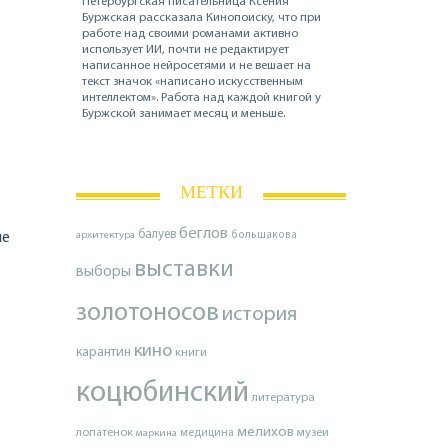
Петербургская писательница Ксения
Буржская рассказала Кинопоиску, что при
работе над своими романами активно
использует ИИ, почти не редактирует
написанное нейросетями и не вешает на
текст значок «написано искусственным
интеллектом». Работа над каждой книгой у
Буржской занимает месяц и меньше.
МЕТКИ
беглов
балуев
не
архитектура
большакова
выставки
выборы
золотоносов
история
кино
карантин
книги
коцюбинский
литература
мелихов
лопатенок
музеи
маркина
медицина