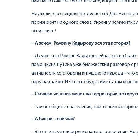
нам наши бывшие земли в Чечне, ингуши – земли в
Неужели это специально делается? Два месяцы и
произносит ни одного слова. Украину комментиру
объяснить?
– А зачем Рамзану Кадырову вся эта история?
– Думаю, что Рамзан Кадыров сейчас хотел бы из 
помощника Путина уже был жесткий разговор с р
активности со стороны ингушского народа – что 
нарушая закон. И что это будет иметь такой резо
– Сколько человек живет на территории, которую
– Там вообще нет населения, там только историче
– А башни – они чьи?
– Это все памятники регионального значения. Но,