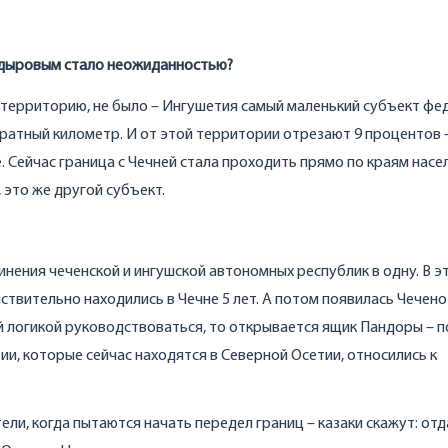
адыровым стало неожиданностью?
ь территорию, не было – Ингушетия самый маленький субъект ф
адратный километр. И от этой территории отрезают 9 процентов 
е. Сейчас граница с Чечней стала проходить прямо по краям нас
, это же другой субъект.
инения чеченской и ингушской автономных республик в одну. В э
ствительно находились в Чечне 5 лет. А потом появилась Чечено
ой логикой руководствоваться, то открывается ящик Пандоры – 
ии, которые сейчас находятся в Северной Осетии, относились к
ли, когда пытаются начать передел границ – казаки скажут: от