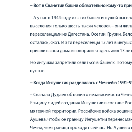
– Вот в Сванетии башни обязательно кому-то пр
– А у нас в 1944 году из этих башен ингушей выс
выселения только шесть тысяч человек – они жил
переселенцами из Дагестана, Осетии, Грузии, Бело
осталась, скот. И эти переселенцы 13 лет в ингуш
пришли в свои дома и говорили: я здесь жил 13 ле
Но ингушам запретили селиться в башнях. Потому
пустые.
– Когда Ингушетия разделилась с Чечней в 1991-9
– Сначала Дудаев объявил о независимости Чечни
Ельцину с идей создания Ингушетии в составе Ро
мятежной территории. Российские войска вошли 
Аушева, чтобы он границу Ингушетии перенес мак
Чечни, чем граница проходит сейчас. Но Аушев от