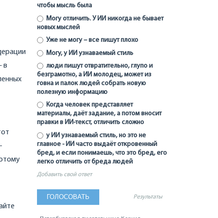
чтобы мысль была
Могу отличить. У ИИ никогда не бывает
новых мыслей
Уже не могу – все пишут плохо
едерации
Могу, у ИИ узнаваемый стиль
– в
люди пишут отвратительно, глупо и
безграмотно, а ИИ молодец, может из
еленных
говна и палок людей собрать новую
полезную информацию
Когда человек представляет
материалы, даёт задание, а потом вносит
правки в ИИ-текст, отличить сложно
тот
у ИИ узнаваемый стиль, но это не
главное - ИИ часто выдаёт откровенный
-
бред, и если понимаешь, что это бред, его
потому
легко отличить от бреда людей
Добавить свой ответ
Результаты
дайте