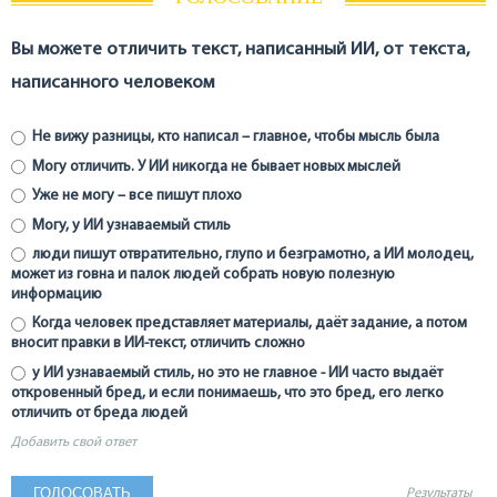
Вы можете отличить текст, написанный ИИ, от текста,
написанного человеком
Не вижу разницы, кто написал – главное, чтобы мысль была
Могу отличить. У ИИ никогда не бывает новых мыслей
Уже не могу – все пишут плохо
Могу, у ИИ узнаваемый стиль
люди пишут отвратительно, глупо и безграмотно, а ИИ молодец,
может из говна и палок людей собрать новую полезную
информацию
Когда человек представляет материалы, даёт задание, а потом
вносит правки в ИИ-текст, отличить сложно
у ИИ узнаваемый стиль, но это не главное - ИИ часто выдаёт
откровенный бред, и если понимаешь, что это бред, его легко
отличить от бреда людей
Добавить свой ответ
Результаты