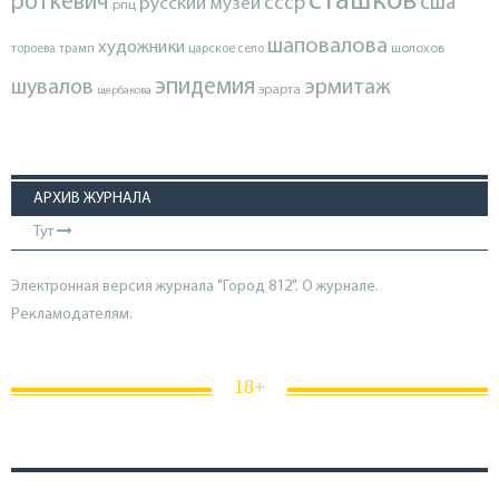
сташков
роткевич
ссср
сша
русский музей
рпц
шаповалова
художники
тороева
трамп
царское село
шолохов
эпидемия
шувалов
эрмитаж
эрарта
щербакова
АРХИВ ЖУРНАЛА
Тут
Электронная версия журнала "Город 812". О журнале.
Рекламодателям.
18+