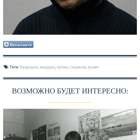
Вконтакте
Теги:
будущее
,
мадуро
,
путин
,
сташков
,
трамп
ВОЗМОЖНО БУДЕТ ИНТЕРЕСНО: