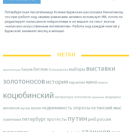
Петербургская писательница Ксения Буржская рассказала Кинопоиску,
что при работе над своими романами активно использует ИИ, почти не
редактирует написанное нейросетями и не вешает на текст значок
«написано искусственным интеллектом». Работа над каждой книгой у
Буржской занимает месяц и меньше.
МЕТКИ
выставки
беглов
выборы
балуев
архитектура
большакова
золотоносов
история
кино
карантин
книги
коцюбинский
литература
лопатенок
маркина
медицина
опросы
недвижимость
охтинский мыс
мелихов
мухин
музеи
путин
петербург
протесты
рнб
россия
памятники