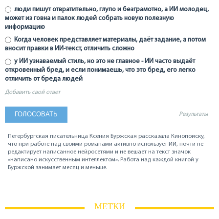
люди пишут отвратительно, глупо и безграмотно, а ИИ молодец,
может из говна и палок людей собрать новую полезную
информацию
Когда человек представляет материалы, даёт задание, а потом
вносит правки в ИИ-текст, отличить сложно
у ИИ узнаваемый стиль, но это не главное - ИИ часто выдаёт
откровенный бред, и если понимаешь, что это бред, его легко
отличить от бреда людей
Добавить свой ответ
Результаты
Петербургская писательница Ксения Буржская рассказала Кинопоиску,
что при работе над своими романами активно использует ИИ, почти не
редактирует написанное нейросетями и не вешает на текст значок
«написано искусственным интеллектом». Работа над каждой книгой у
Буржской занимает месяц и меньше.
МЕТКИ