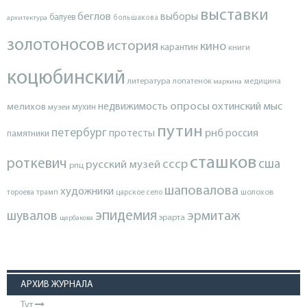
выставки
беглов
выборы
балуев
архитектура
большакова
золотоносов
история
кино
карантин
книги
коцюбинский
литература
лопатенок
маркина
медицина
опросы
недвижимость
охтинский мыс
мелихов
мухин
музеи
путин
петербург
протесты
рнб
россия
памятники
сташков
роткевич
ссср
сша
русский музей
рпц
шаповалова
художники
тороева
трамп
царское село
шолохов
эпидемия
шувалов
эрмитаж
эрарта
щербакова
АРХИВ ЖУРНАЛА
Тут