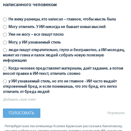
написанного человеком
Не вижу разницы, кто написал – главное, чтобы мысль была
Могу отличить. У ИИ никогда не бывает новых мыслей
Уже не могу – все пишут плохо
Могу, у ИИ узнаваемый стиль
люди пишут отвратительно, глупо и безграмотно, а ИИ молодец,
может из говна и палок людей собрать новую полезную
информацию
Когда человек представляет материалы, даёт задание, а потом
вносит правки в ИИ-текст, отличить сложно
у ИИ узнаваемый стиль, но это не главное - ИИ часто выдаёт
откровенный бред, и если понимаешь, что это бред, его легко
отличить от бреда людей
Добавить свой ответ
Результаты
Петербургская писательница Ксения Буржская рассказала Кинопоиску,
что при работе над своими романами активно использует ИИ, почти не