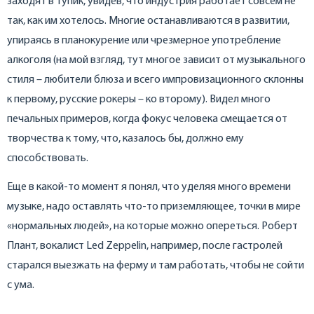
заходят в тупик, увидев, что индустрия работает совсем не
так, как им хотелось. Многие останавливаются в развитии,
упираясь в планокурение или чрезмерное употребление
алкоголя (на мой взгляд, тут многое зависит от музыкального
стиля – любители блюза и всего импровизационного склонны
к первому, русские рокеры – ко второму). Видел много
печальных примеров, когда фокус человека смещается от
творчества к тому, что, казалось бы, должно ему
способствовать.
Еще в какой-то момент я понял, что уделяя много времени
музыке, надо оставлять что-то приземляющее, точки в мире
«нормальных людей», на которые можно опереться. Роберт
Плант, вокалист Led Zeppеlin, например, после гастролей
старался выезжать на ферму и там работать, чтобы не сойти
с ума.