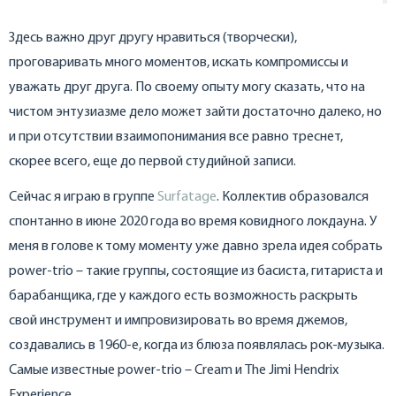
Здесь важно друг другу нравиться (творчески),
проговаривать много моментов, искать компромиссы и
уважать друг друга. По своему опыту могу сказать, что на
чистом энтузиазме дело может зайти достаточно далеко, но
и при отсутствии взаимопонимания все равно треснет,
скорее всего, еще до первой студийной записи.
Сейчас я играю в группе
Surfatage
. Коллектив образовался
спонтанно в июне 2020 года во время ковидного локдауна. У
меня в голове к тому моменту уже давно зрела идея собрать
power-trio – такие группы, состоящие из басиста, гитариста и
барабанщика, где у каждого есть возможность раскрыть
свой инструмент и импровизировать во время джемов,
создавались в 1960-е, когда из блюза появлялась рок-музыка.
Самые известные power-trio – Cream и The Jimi Hendrix
Experience.