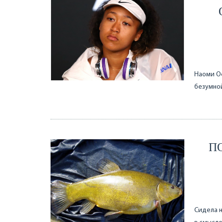
Наоми Ос
безумно
П
Сидела н