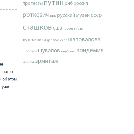
путин
протесты
рнб
россия
роткевич
ссср
русский музей
рпц
сташков
сша
тороева
трамп
шаповалова
художники
царское село
эпидемия
шувалов
шолохов
щербакова
эрмитаж
эрарта
ин
о шагов
и об этом
 туалет