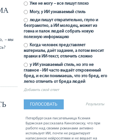
Уже не могу – все пишут плохо
МА
Могу, у ИИ узнаваемый стиль
люди пишут отвратительно, глупо и
безграмотно, а ИИ молодец, может из
говна и палок людей собрать новую
полезную информацию
о, – мы
Когда человек представляет
сь?
материалы, даёт задание, а потом вносит
правки в ИИ-текст, отличить сложно
у ИИ узнаваемый стиль, но это не
главное - ИИ часто выдаёт откровенный
бред, и если понимаешь, что это бред, его
легко отличить от бреда людей
Добавить свой ответ
ТЬ
Результаты
Петербургская писательница Ксения
Буржская рассказала Кинопоиску, что при
работе над своими романами активно
использует ИИ, почти не редактирует
написанное нейросетями и не вешает на