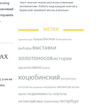
текст значок «написано искусственным
ossing.
интеллектом». Работа над каждой книгой у
знакомым)
Буржской занимает месяц и меньше.
отправить
-
МЕТКИ
беглов
балуев
архитектура
большакова
выставки
выборы
РАХ
золотоносов
история
кино
карантин
книги
коцюбинский
литература
 а он не
лее.
мелихов
лопатенок
музеи
маркина
медицина
опросы
недвижимость
мухин
петербург
охтинский мыс
памятники