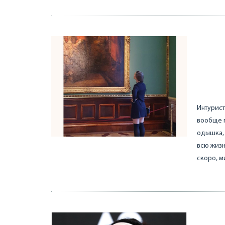
Интурист
вообще п
одышка, 
всю жизн
скоро, м