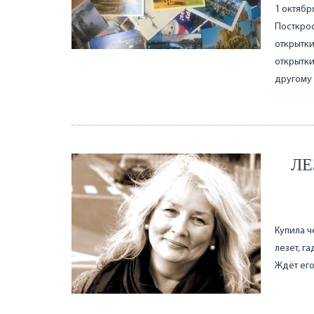
1 октябр
Посткрос
открытки
открытки
другому 
ЛЕ
Купила ч
лезет, г
Ждёт его 