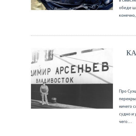
в смысле
обеде шл
конечно,
КА
Про Суэц
перекрыл
ничего с
судно и 
чего…