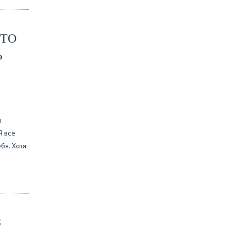
ЭТО
Ь
й
Я все
бя. Хотя
З