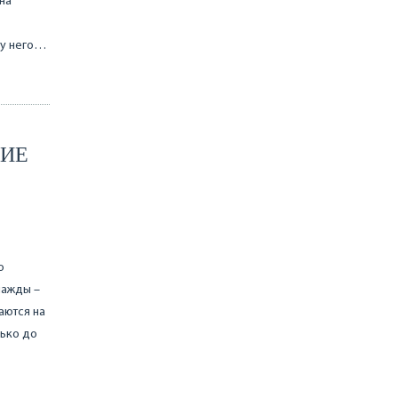
 на
 у него…
КИЕ
ю
нажды –
аются на
лько до