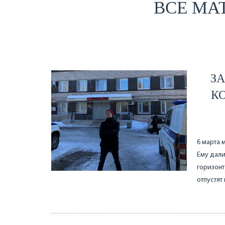
ВСЕ МА
З
К
6 марта 
Ему дали
горизонт
отпустят