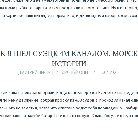
, ещё лучше. Что я не умею готовить? А ничего не умею. Вспомнила, что
а мимо рыбного ларька, и там продавали какого-то линя. Ну в интернет,
 на картинке линь выглядел нормально, и диплоидный набор хромосом
К Я ШЕЛ СУЭЦКИМ КАНАЛОМ. МОРС
ИСТОРИИ
ДМИТРИЙ ЧЕРНЕЦ
ЛИЧНЫЙ ОПЫТ
12.04.2021
кий канал снова заговорили, когда контейнеровоз Ever Given на недел
 по нему движение, собрав пробку из 450 судов. Я проходил канал од
ложного не заметил, разве что египтяне ведут себя неожиданно – забир
устраивают на палубе базар. Еще канаты воруют. Слава богу, не все, а то