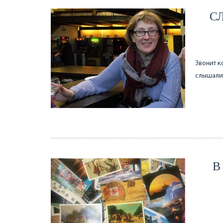
С
Звонит к
слышали,
В