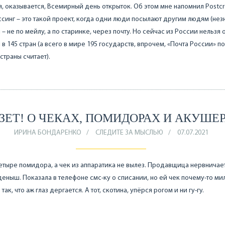
я, оказывается, Всемирный день открыток. Об этом мне напомнил Postcr
синг – это такой проект, когда одни люди посылают другим людям (не
 – не по мейлу, а по старинке, через почту. Но сейчас из России нельзя 
 в 145 стран (а всего в мире 195 государств, впрочем, «Почта России» по
страны считает).
ЗЕТ! О ЧЕКАХ, ПОМИДОРАХ И АКУШЕ
ИРИНА БОНДАРЕНКО
СЛЕДИТЕ ЗА МЫСЛЬЮ
07.07.2021
етыре помидора, а чек из аппаратика не вылез. Продавщица нервничает,
аденыш. Показала в телефоне смс-ку о списании, но ей чек почему-то ми
так, что аж глаз дергается. А тот, скотина, упёрся рогом и ни гу-гу.