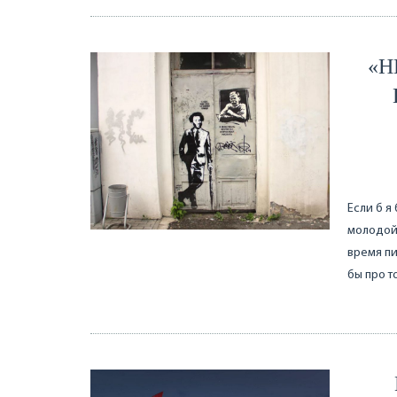
«Н
Если б я
молодой 
время пи
бы про т