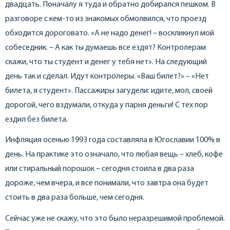
двадцать. Поначалу я туда и обратно добирался пешком. В
разговоре с кем-то из знакомых обмолвился, что проезд
обходится дороговато. «А не надо денег! – воскликнул мой
собеседник. – А как ты думаешь все ездят? Контролерам
скажи, что ты студент и денег у тебя нет». На следующий
день так и сделал. Идут контролеры. «Ваш билет?» – «Нет
билета, я студент». Пассажиры загудели: идите, мол, своей
дорогой, чего вздумали, откуда у парня деньги! С тех пор
ездил без билета.
Инфляция осенью 1993 года составляла в Югославии 100% в
день. На практике это означало, что любая вещь – хлеб, кофе
или стиральный порошок – сегодня стоила в два раза
дороже, чем вчера, и все понимали, что завтра она будет
стоить в два раза больше, чем сегодня.
Сейчас уже не скажу, что это было неразрешимой проблемой.