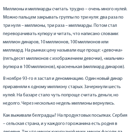
Миллионы и миллиарды считать трудно – очень много нулей.
Можно пальцем закрывать группы по три нуля: два раза по
три нуля – миллионы, три раза – миллиарды. Потом стал
переворачивать купюру и читать, что написано словами:
миллион динаров, 10 миллионов, 100 миллионов или
миллиард. На рынках цену называли еще проще: «девочка»
(пятьдесят миллионов с изображением девочки), «мальчик»
(купюра в 100 миллионов), красненькая (миллиард динаров).
В ноябре 93-го я застал и деноминацию. Один новый динар
приравняли к одному миллиону старых. Зачеркнули шесть
нулей. На базаре стало чуть попроще считать деньги, но
недолго. Через несколько недель миллионы вернулись.
Как выживали белградцы? На продуктовых посылках. Сербия
– сельская страна, и у каждого горожанина есть родня в
деревне. Так что мешок кукурузной муки, мешок фасоли да