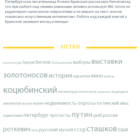
Петербургская писательница Ксения Буржская рассказала Кинопоиску,
что при работе над своими романами активно использует ИИ, почти не
редактирует написанное нейросетями и не вешает на текст значок
«написано искусственным интеллектом». Работа над каждой книгой у
Буржской занимает месяц и меньше.
МЕТКИ
выставки
беглов
выборы
балуев
архитектура
большакова
золотоносов
история
кино
карантин
книги
коцюбинский
литература
лопатенок
маркина
медицина
опросы
недвижимость
охтинский мыс
мелихов
мухин
музеи
путин
петербург
протесты
рнб
россия
памятники
сташков
роткевич
ссср
сша
русский музей
рпц