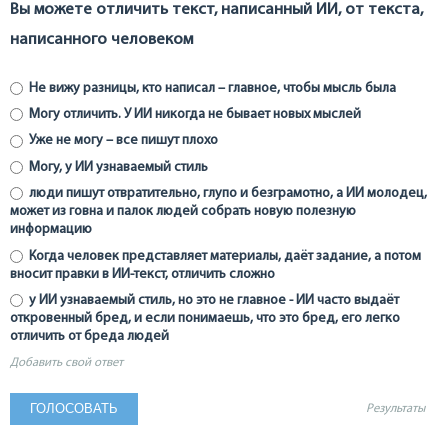
Вы можете отличить текст, написанный ИИ, от текста,
написанного человеком
Не вижу разницы, кто написал – главное, чтобы мысль была
Могу отличить. У ИИ никогда не бывает новых мыслей
Уже не могу – все пишут плохо
Могу, у ИИ узнаваемый стиль
люди пишут отвратительно, глупо и безграмотно, а ИИ молодец,
может из говна и палок людей собрать новую полезную
информацию
Когда человек представляет материалы, даёт задание, а потом
вносит правки в ИИ-текст, отличить сложно
у ИИ узнаваемый стиль, но это не главное - ИИ часто выдаёт
откровенный бред, и если понимаешь, что это бред, его легко
отличить от бреда людей
Добавить свой ответ
Результаты