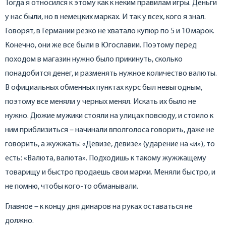
Тогда я относился к этому как к неким правилам игры. Деньги
у нас были, но в немецких марках. И так у всех, кого я знал.
Говорят, в Германии резко не хватало купюр по 5 и 10 марок.
Конечно, они же все были в Югославии. Поэтому перед
походом в магазин нужно было прикинуть, сколько
понадобится денег, и разменять нужное количество валюты.
В официальных обменных пунктах курс был невыгодным,
поэтому все меняли у черных менял. Искать их было не
нужно. Дюжие мужики стояли на улицах повсюду, и стоило к
ним приблизиться – начинали вполголоса говорить, даже не
говорить, а жужжать: «Девизе, девизе» (ударение на «и»), то
есть: «Валюта, валюта». Подходишь к такому жужжащему
товарищу и быстро продаешь свои марки. Меняли быстро, и
не помню, чтобы кого-то обманывали.
Главное – к концу дня динаров на руках оставаться не
должно.