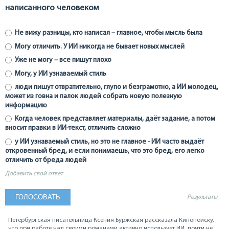
написанного человеком
Не вижу разницы, кто написал – главное, чтобы мысль была
Могу отличить. У ИИ никогда не бывает новых мыслей
Уже не могу – все пишут плохо
Могу, у ИИ узнаваемый стиль
люди пишут отвратительно, глупо и безграмотно, а ИИ молодец,
может из говна и палок людей собрать новую полезную
информацию
Когда человек представляет материалы, даёт задание, а потом
вносит правки в ИИ-текст, отличить сложно
у ИИ узнаваемый стиль, но это не главное - ИИ часто выдаёт
откровенный бред, и если понимаешь, что это бред, его легко
отличить от бреда людей
Добавить свой ответ
Результаты
Петербургская писательница Ксения Буржская рассказала Кинопоиску,
что при работе над своими романами активно использует ИИ, почти не