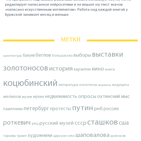
редактирует написанное нейросетями и не вешает на текст значок
«написано искусственным интеллектом». Работа над каждой книгой у
Буржской занимает месяц и меньше.
МЕТКИ
выставки
беглов
выборы
балуев
архитектура
большакова
золотоносов
история
кино
карантин
книги
коцюбинский
литература
лопатенок
маркина
медицина
опросы
недвижимость
охтинский мыс
мелихов
мухин
музеи
путин
петербург
протесты
рнб
россия
памятники
сташков
роткевич
ссср
сша
русский музей
рпц
шаповалова
художники
тороева
трамп
царское село
шолохов