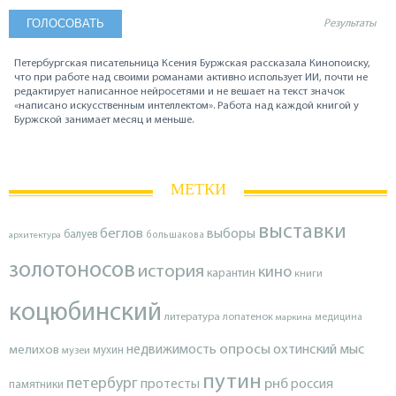
Результаты
Петербургская писательница Ксения Буржская рассказала Кинопоиску,
что при работе над своими романами активно использует ИИ, почти не
редактирует написанное нейросетями и не вешает на текст значок
«написано искусственным интеллектом». Работа над каждой книгой у
Буржской занимает месяц и меньше.
МЕТКИ
выставки
беглов
выборы
балуев
архитектура
большакова
золотоносов
история
кино
карантин
книги
коцюбинский
литература
лопатенок
маркина
медицина
опросы
недвижимость
охтинский мыс
мелихов
мухин
музеи
путин
петербург
протесты
рнб
россия
памятники