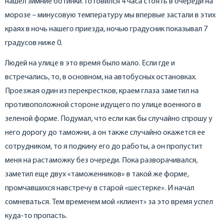
нашел зимние ботинки. Готовился 4 часа стоять в очереди на
морозе – минусовую температуру мы впервые застали в этих
краях в ночь нашего приезда, ночью градусник показывал 7
градусов ниже 0.
Людей на улице в это время было мало. Если где и
встречались, то, в основном, на автобусных остановках.
Проезжая один из перекрестков, краем глаза заметил на
противоположной стороне идущего по улице военного в
зеленой форме. Подумал, что если как бы случайно спрошу у
него дорогу до таможни, а он также случайно окажется ее
сотрудником, то я подкину его до работы, а он пропустит
меня на растаможку без очереди. Пока разворачивался,
заметил еще двух «таможенников» в такой же форме,
промчавшихся навстречу в старой «шестерке». И начал
сомневаться. Тем временем мой «клиент» за это время успел
куда-то пропасть.