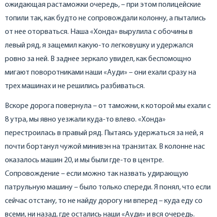
ожидающая растаможки очередь, – при этом полицейские
топили так, как будто не сопровождали колонну, а пытались
от нее оторваться. Наша «Хонда» вырулила с обочины в
левый ряд, я защемил какую-то легковушку и удержался
ровно за ней. В заднее зеркало увидел, как беспомощно
мигают поворотниками наши «Ауди» – они ехали сразу на
трех машинах и не решились разбиваться.
Вскоре дорога повернула – от таможни, к которой мы ехали с
8 утра, мы явно уезжали куда-то влево. «Хонда»
перестроилась в правый ряд. Пытаясь удержаться за ней, я
почти бортанул чужой минивэн на транзитах. В колонне нас
оказалось машин 20, и мы были где-то в центре.
Сопровождение – если можно так назвать удирающую
патрульную машину – было только спереди. Я понял, что если
сейчас отстану, то не найду дорогу ни вперед – куда еду со
всеми, ни назад, где остались наши «Ауди» и вся очередь.