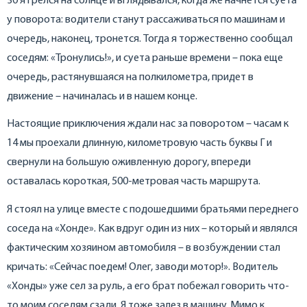
30 я грелся на солнце и вглядывался, когда же начнется суета
у поворота: водители станут рассаживаться по машинам и
очередь, наконец, тронется. Тогда я торжественно сообщал
соседям: «Тронулись!», и суета раньше времени – пока еще
очередь, растянувшаяся на полкилометра, придет в
движение – начиналась и в нашем конце.
Настоящие приключения ждали нас за поворотом – часам к
14 мы проехали длинную, километровую часть буквы Г и
свернули на большую оживленную дорогу, впереди
оставалась короткая, 500-метровая часть маршрута.
Я стоял на улице вместе с подошедшими братьями переднего
соседа на «Хонде». Как вдруг один из них – который и являлся
фактическим хозяином автомобиля – в возбуждении стал
кричать: «Сейчас поедем! Олег, заводи мотор!». Водитель
«Хонды» уже сел за руль, а его брат побежал говорить что-
то моим соседям сзади. Я тоже залез в машину. Мимо к