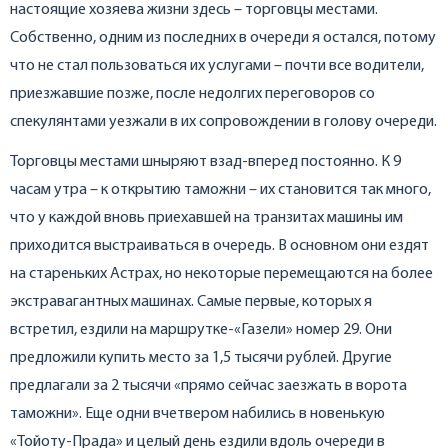
настоящие хозяева жизни здесь – торговцы местами.
Собственно, одним из последних в очереди я остался, потому
что не стал пользоваться их услугами – почти все водители,
приезжавшие позже, после недолгих переговоров со
спекулянтами уезжали в их сопровождении в голову очереди.
Торговцы местами шныряют взад-вперед постоянно. К 9
часам утра – к открытию таможни – их становится так много,
что у каждой вновь приехавшей на транзитах машины им
приходится выстраиваться в очередь. В основном они ездят
на стареньких Астрах, но некоторые перемещаются на более
экстравагантных машинах. Самые первые, которых я
встретил, ездили на маршрутке-«Газели» номер 29. Они
предложили купить место за 1,5 тысячи рублей. Другие
предлагали за 2 тысячи «прямо сейчас заезжать в ворота
таможни». Еще одни вчетвером набились в новенькую
«Тойоту-Прада» и целый день ездили вдоль очереди в