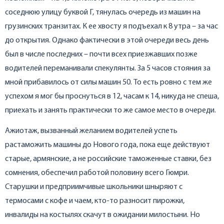
соседнюю улицу буквой Г, тянулась очередь из машин на
грузинских транзитах. К ее хвосту я подъехал к 8 утра – за час
до открытия. Однако фактически в этой очереди весь день
был в числе последних – почти всех приезжавших позже
водителей переманивали спекулянты. За 5 часов стояния за
мной прибавилось от силы машин 50. То есть ровно с тем же
успехом я мог бы проснуться в 12, часам к 14, никуда не спеша,
приехать и занять практически то же самое место в очереди.
Ажиотаж, вызванный желанием водителей успеть
растаможить машины до Нового года, пока еще действуют
старые, армянские, а не российские таможенные ставки, без
сомнения, обеспечил работой половину всего Гюмри.
Старушки и предприимчивые школьники шныряют с
термосами с кофе и чаем, кто-то разносит пирожки,
инвалиды на костылях скачут в ожидании милостыни. Но