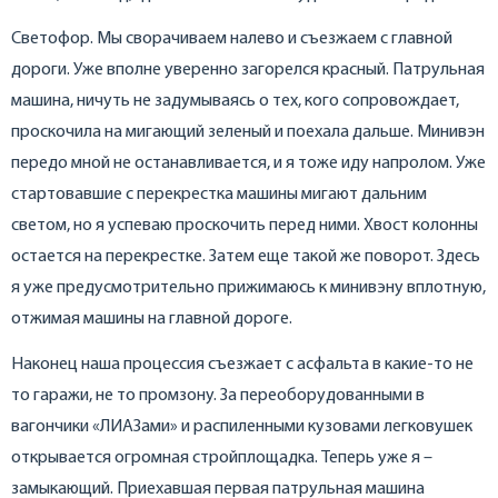
Светофор. Мы сворачиваем налево и съезжаем с главной
дороги. Уже вполне уверенно загорелся красный. Патрульная
машина, ничуть не задумываясь о тех, кого сопровождает,
проскочила на мигающий зеленый и поехала дальше. Минивэн
передо мной не останавливается, и я тоже иду напролом. Уже
стартовавшие с перекрестка машины мигают дальним
светом, но я успеваю проскочить перед ними. Хвост колонны
остается на перекрестке. Затем еще такой же поворот. Здесь
я уже предусмотрительно прижимаюсь к минивэну вплотную,
отжимая машины на главной дороге.
Наконец наша процессия съезжает с асфальта в какие-то не
то гаражи, не то промзону. За переоборудованными в
вагончики «ЛИАЗами» и распиленными кузовами легковушек
открывается огромная стройплощадка. Теперь уже я –
замыкающий. Приехавшая первая патрульная машина