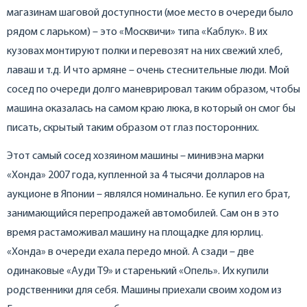
магазинам шаговой доступности (мое место в очереди было
рядом с ларьком) – это «Москвичи» типа «Каблук». В их
кузовах монтируют полки и перевозят на них свежий хлеб,
лаваш и т.д. И что армяне – очень стеснительные люди. Мой
сосед по очереди долго маневрировал таким образом, чтобы
машина оказалась на самом краю люка, в который он смог бы
писать, скрытый таким образом от глаз посторонних.
Этот самый сосед хозяином машины – минивэна марки
«Хонда» 2007 года, купленной за 4 тысячи долларов на
аукционе в Японии – являлся номинально. Ее купил его брат,
занимающийся перепродажей автомобилей. Сам он в это
время растаможивал машину на площадке для юрлиц.
«Хонда» в очереди ехала передо мной. А сзади – две
одинаковые «Ауди Т9» и старенький «Опель». Их купили
родственники для себя. Машины приехали своим ходом из