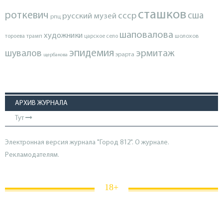
сташков
роткевич
ссср
сша
русский музей
рпц
шаповалова
художники
тороева
трамп
царское село
шолохов
эпидемия
шувалов
эрмитаж
эрарта
щербакова
АРХИВ ЖУРНАЛА
Тут
Электронная версия журнала "Город 812". О журнале.
Рекламодателям.
18+