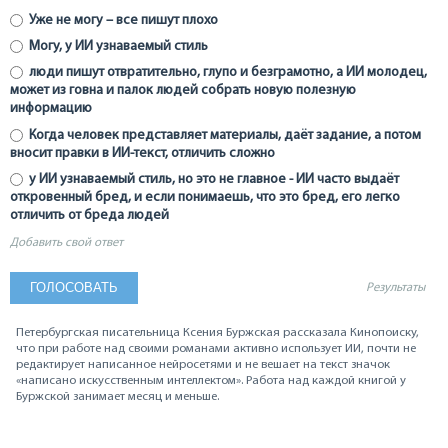
Уже не могу – все пишут плохо
Могу, у ИИ узнаваемый стиль
люди пишут отвратительно, глупо и безграмотно, а ИИ молодец,
может из говна и палок людей собрать новую полезную
информацию
Когда человек представляет материалы, даёт задание, а потом
вносит правки в ИИ-текст, отличить сложно
у ИИ узнаваемый стиль, но это не главное - ИИ часто выдаёт
откровенный бред, и если понимаешь, что это бред, его легко
отличить от бреда людей
Добавить свой ответ
Результаты
Петербургская писательница Ксения Буржская рассказала Кинопоиску,
что при работе над своими романами активно использует ИИ, почти не
редактирует написанное нейросетями и не вешает на текст значок
«написано искусственным интеллектом». Работа над каждой книгой у
Буржской занимает месяц и меньше.