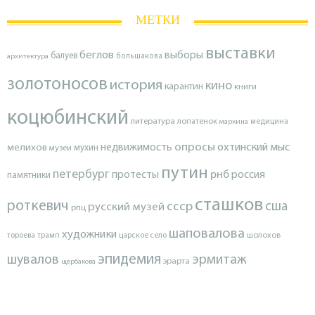
МЕТКИ
выставки
беглов
выборы
балуев
архитектура
большакова
золотоносов
история
кино
карантин
книги
коцюбинский
литература
лопатенок
маркина
медицина
опросы
недвижимость
охтинский мыс
мелихов
мухин
музеи
путин
петербург
протесты
рнб
россия
памятники
сташков
роткевич
ссср
сша
русский музей
рпц
шаповалова
художники
тороева
трамп
царское село
шолохов
эпидемия
шувалов
эрмитаж
эрарта
щербакова