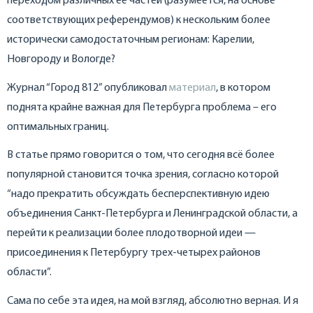
переходом различных её частей (разумеется, на основе
соответствующих референдумов) к нескольким более
исторически самодостаточным регионам: Карелии,
Новгороду и Вологде?
Журнал “Город 812” опубликовал
материал
, в котором
поднята крайне важная для Петербурга проблема – его
оптимальных границ.
В статье прямо говорится о том, что сегодня всё более
популярной становится точка зрения, согласно которой
“надо прекратить обсуждать бесперспективную идею
объединения Санкт-Петербурга и Ленинградской области, а
перейти к реализации более плодотворной идеи —
присоединения к Петербургу трех-четырех районов
области”.
Сама по себе эта идея, на мой взгляд, абсолютно верная. И я