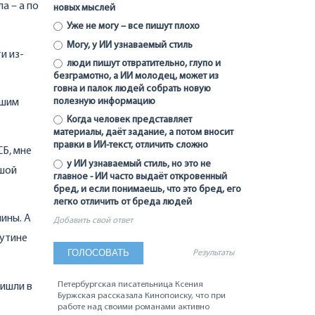
а – а по
новых мыслей
Уже не могу – все пишут плохо
Могу, у ИИ узнаваемый стиль
и из-
люди пишут отвратительно, глупо и
безграмотно, а ИИ молодец, может из
говна и палок людей собрать новую
полезную информацию
сшим
Когда человек представляет
материалы, даёт задание, а потом вносит
правки в ИИ-текст, отличить сложно
СБ, мне
у ИИ узнаваемый стиль, но это не
ьшой
главное - ИИ часто выдаёт откровенный
бред, и если понимаешь, что это бред, его
легко отличить от бреда людей
ины. А
Добавить свой ответ
Путине
Результаты
Петербургская писательница Ксения
ришли в
Буржская рассказала Кинопоиску, что при
работе над своими романами активно