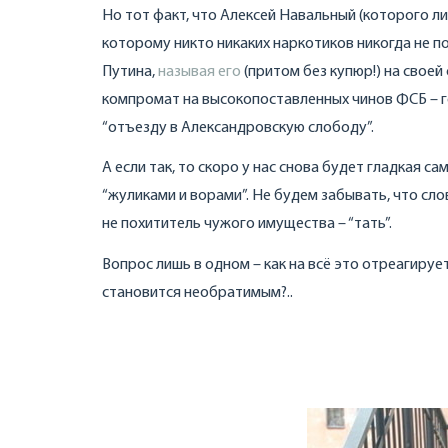
Но тот факт, что Алексей Навальный (которого л
которому никто никаких наркотиков никогда не п
Путина,
называя его
(притом без купюр!) на свое
компромат на высокопоставленных чинов ФСБ – гово
“отъезду в Александровскую слободу”.
А если так, то скоро у нас снова будет гладкая
“жуликами и ворами”. Не будем забывать, что сло
не похититель чужого имущества – “тать”.
Вопрос лишь в одном – как на всё это отреагируе
становится необратимым?..