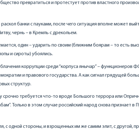
 общество превратиться и протестует против властного произвол
я раскол банки с пауками, после чего ситуация вполне может выйт
тву, чернь – в Кремль с дрекольем.
умается, один – ударить по своим (ближним боярам – то есть вы
опы и сироты) убоялись.
зоблачения коррупции среди “корпуса янычар” – функционеров Ф
емократии и правового государства. А как сигнал грядущей бол
овых структур.
срочно требуется что-то вроде Большого террора или Опричн
абам”. Только в этом случае российский народ снова признает в 
я, с одной стороны, и взрощенных им же самим элит, с другой, п