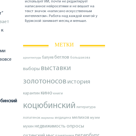
использует ИИ, почти не редактирует
написанное нейросетями и не вешает на
текст значок «написано искусственным
т”
интеллектом». Работа над каждой книгой у
Буржской занимает месяц и меньше.
вает
 к
МЕТКИ
ими
беглов
балуев
архитектура
большакова
 вовсе
выставки
выборы
золотоносов
история
кино
карантин
книги
бинский
коцюбинский
литература
мелихов
лопатенок
музеи
маркина
медицина
опросы
недвижимость
мухин
петербург
охтинский мыс
памятники