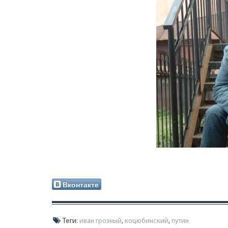
Вконтакте
Теги:
иван грозный
,
коцюбинский
,
путин