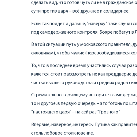
сделать вид, что готов чуть ли не в гражданское
сути против царя – всё дружнее и солидарнее.
Если так пойдёт и дальше, “наверху” таки случитс
под самодержавного контроля. Бояре побегут в Ли
В этой ситуации путь у московского правителя, д
силовикам), чтобы чужие (перевозбудившиеся хол
То, что в последнее время участились случаи ра
кажется, стоит рассмотреть не как преддверие д
чистки высшего руководства и средних рядов сил
Стремительно теряющему авторитет самодержцу 
то и другое, в первую очередь – это “огонь по шт
“настоящего царя” – на сей раз “Грозного”.
Впервые, наверное, интересы Путина как правител
столь лобовое столкновение.