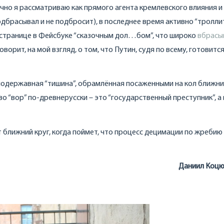
ично я рассматриваю как прямого агента кремлевского влияния и
одбрасывал и не подбросит), в последнее время активно “тролли
й странице в Фейсбуке “сказочным дол…бом”, что широко
вбрасы
рит, на мой взгляд, о том, что Путин, судя по всему, готовится
 самодержавная “тишина”, обрамлённая посаженными на кол ближн
во “вор” по-древнерусски – это “государственный преступник”, а
т ближний круг, когда поймет, что процесс децимации по жребию
Даниил Коцю