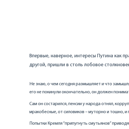
Впервые, наверное, интересы Путина как пр
другой, пришли в столь лобовое столкнове
Не знаю, о чем сегодня размышляет и что замышля
его не покинули окончательно, он должен поним
Сам он состарился, пенсии у народа отнял, корру
мракобесные, от силовиков – муторно и тошно, и 
Попытки Кремля “припугнуть смутьянов” приводят