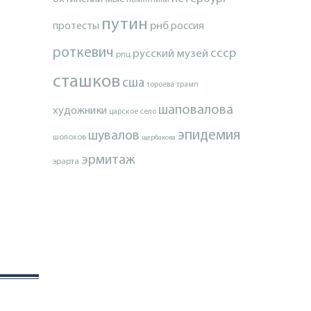
путин
протесты
рнб
россия
роткевич
ссср
русский музей
рпц
сташков
сша
тороева
трамп
шаповалова
художники
царское село
эпидемия
шувалов
шолохов
щербакова
эрмитаж
эрарта