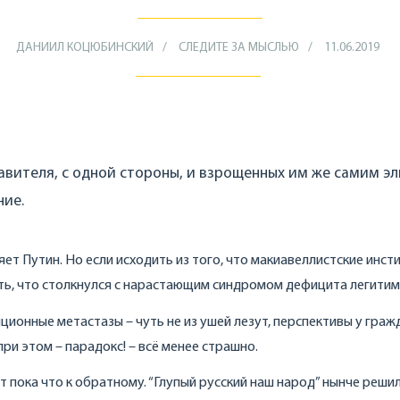
ДАНИИЛ КОЦЮБИНСКИЙ
СЛЕДИТЕ ЗА МЫСЛЬЮ
11.06.2019
авителя, с одной стороны, и взрощенных им же самим эли
ние.
ет Путин. Но если исходить из того, что макиавеллистские инст
ать, что столкнулся с нарастающим синдромом дефицита легитим
пционные метастазы – чуть не из ушей лезут, перспективы у граж
при этом – парадокс! – всё менее страшно.
 пока что к обратному. “Глупый русский наш народ” нынче реши