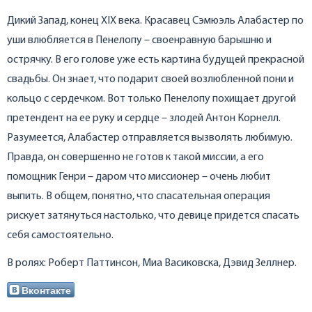
Дикий Запад, конец XIX века. Красавец Сэмюэль Алабастер по
уши влюбляется в Пенелопу – своенравную барышню и
острячку. В его голове уже есть картина будущей прекрасной
свадьбы. Он знает, что подарит своей возлюбленной пони и
кольцо с сердечком. Вот только Пенелопу похищает другой
претендент на ее руку и сердце – злодей Антон Корнелл.
Разумеется, Алабастер отправляется вызволять любимую.
Правда, он совершенно не готов к такой миссии, а его
помощник Генри – даром что миссионер – очень любит
выпить. В общем, понятно, что спасательная операция
рискует затянуться настолько, что девице придется спасать
себя самостоятельно.
В ролях: Роберт Паттинсон, Миа Васиковска, Дэвид Зеллнер.
Вконтакте