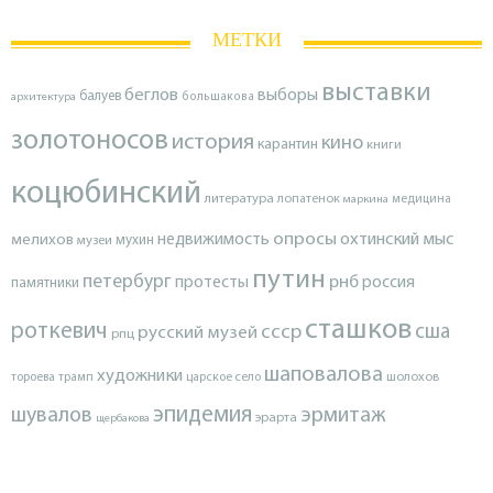
МЕТКИ
выставки
беглов
выборы
балуев
архитектура
большакова
золотоносов
история
кино
карантин
книги
коцюбинский
литература
лопатенок
маркина
медицина
опросы
недвижимость
охтинский мыс
мелихов
мухин
музеи
путин
петербург
протесты
рнб
россия
памятники
сташков
роткевич
ссср
сша
русский музей
рпц
шаповалова
художники
тороева
трамп
царское село
шолохов
эпидемия
шувалов
эрмитаж
эрарта
щербакова