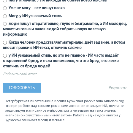
Могу отличить. У ИИ никогда не бывает новых мыслей
Уже не могу – все пишут плохо
Могу, у ИИ узнаваемый стиль
люди пишут отвратительно, глупо и безграмотно, а ИИ молодец,
может из говна и палок людей собрать новую полезную
информацию
Когда человек представляет материалы, даёт задание, а потом
вносит правки в ИИ-текст, отличить сложно
у ИИ узнаваемый стиль, но это не главное - ИИ часто выдаёт
откровенный бред, и если понимаешь, что это бред, его легко
отличить от бреда людей
Добавить свой ответ
Результаты
Петербургская писательница Ксения Буржская рассказала Кинопоиску,
что при работе над своими романами активно использует ИИ, почти не
редактирует написанное нейросетями и не вешает на текст значок
«написано искусственным интеллектом». Работа над каждой книгой у
Буржской занимает месяц и меньше.