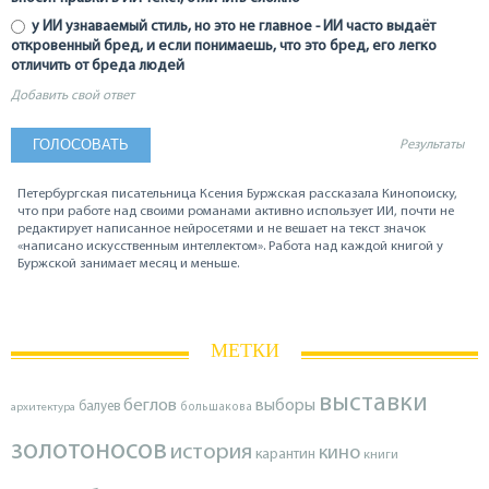
у ИИ узнаваемый стиль, но это не главное - ИИ часто выдаёт
откровенный бред, и если понимаешь, что это бред, его легко
отличить от бреда людей
Добавить свой ответ
Результаты
Петербургская писательница Ксения Буржская рассказала Кинопоиску,
что при работе над своими романами активно использует ИИ, почти не
редактирует написанное нейросетями и не вешает на текст значок
«написано искусственным интеллектом». Работа над каждой книгой у
Буржской занимает месяц и меньше.
МЕТКИ
выставки
беглов
выборы
балуев
архитектура
большакова
золотоносов
история
кино
карантин
книги