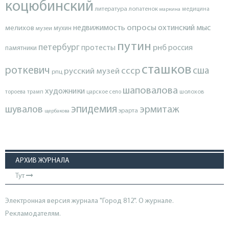
коцюбинский
литература
лопатенок
маркина
медицина
опросы
недвижимость
охтинский мыс
мелихов
мухин
музеи
путин
петербург
протесты
рнб
россия
памятники
сташков
роткевич
ссср
сша
русский музей
рпц
шаповалова
художники
тороева
трамп
царское село
шолохов
эпидемия
шувалов
эрмитаж
эрарта
щербакова
АРХИВ ЖУРНАЛА
Тут
Электронная версия журнала "Город 812". О журнале.
Рекламодателям.