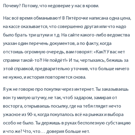
Почему? Потому, что недоверие у нас в крови.
Нас всё время обманывают! В Пятёрочке написана одна цена,
на кассе оказывается, что совершенно другая или что надо
было брать три штуки и т.д. На сайте какого-либо ведомства
указан один перечень документов, а по факту, когда
отстоишь огромную очередь, вам говорят: «Как?! У вас нет
справки такой-то?! Не пойдёт!» И ты, чертыхаясь, бежишь за
этой справкой, предварительно уточнив, что больше ничего
не нужно, и история повторяется снова.
Я уж не говорю про покупки через интернет. Ты заказываешь
вон ту милую штучку, не так, чтоб задаром, замирая от
восторга, открываешь посылку, где на тебя глядит нечто
ужасное из 90-х, когда покупалось всё на рынках и выбора
особо не было. Ты держишь в руках бесполезную субстанцию
и что же? Что, что… доверия больше нет.