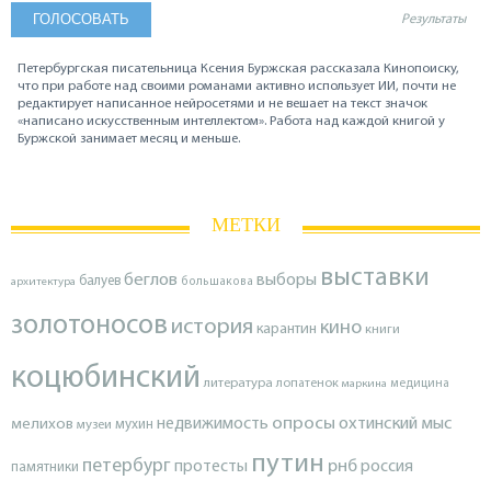
Результаты
Петербургская писательница Ксения Буржская рассказала Кинопоиску,
что при работе над своими романами активно использует ИИ, почти не
редактирует написанное нейросетями и не вешает на текст значок
«написано искусственным интеллектом». Работа над каждой книгой у
Буржской занимает месяц и меньше.
МЕТКИ
выставки
беглов
выборы
балуев
архитектура
большакова
золотоносов
история
кино
карантин
книги
коцюбинский
литература
лопатенок
маркина
медицина
опросы
недвижимость
охтинский мыс
мелихов
мухин
музеи
путин
петербург
протесты
рнб
россия
памятники