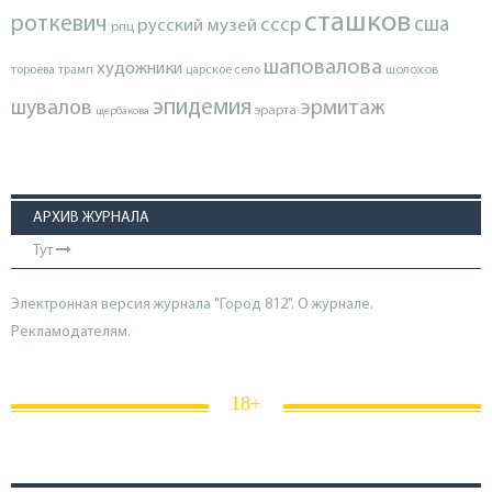
сташков
роткевич
ссср
сша
русский музей
рпц
шаповалова
художники
тороева
трамп
царское село
шолохов
эпидемия
шувалов
эрмитаж
эрарта
щербакова
АРХИВ ЖУРНАЛА
Тут
Электронная версия журнала "Город 812". О журнале.
Рекламодателям.
18+