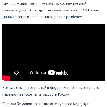
самодержавия под новым соусом. Костюм русской
цивилизации к 2005 году стал таким: сшитый в СССР Путин!
Давайте тогда и текст песни отдельно разберем.
Все куплеты – это простой нэймдропинг. То есть он просто
перечисляет “скрепы” и гордости России.
Сначала Газманов поет о широте русского мира, ну в