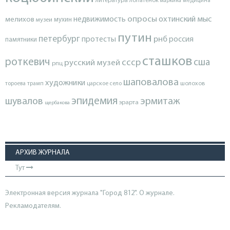
литература
лопатенок
маркина
медицина
опросы
недвижимость
охтинский мыс
мелихов
мухин
музеи
путин
петербург
протесты
рнб
россия
памятники
сташков
роткевич
ссср
сша
русский музей
рпц
шаповалова
художники
тороева
трамп
царское село
шолохов
эпидемия
шувалов
эрмитаж
эрарта
щербакова
АРХИВ ЖУРНАЛА
Тут
Электронная версия журнала "Город 812". О журнале.
Рекламодателям.