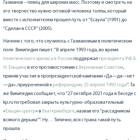
Газманов – певец для широких масс. Поэтому и смотреть на
его творчество нужно оптикой человека толпы, который
вместе с исполнителем прошел путь от “Есаула” (1991) до
“Сделан в СССР” (2005).
Начнем с того, что случилось с Газмановым в политическом
поле. Википедия пишет: “В апреле 1993 года, во время
политического кризиса в России
поддержал
президента РФ
Б.
Н. Ельцина
в его противостоянии с
Верховным Советом
,
приняв участие в пропрезидентской кампании «Да—да—нет
—да», приуроченной к
референдуму 25 апреля 1993 года
“. Та
же Википедия сообщает, что “27 октября 2021 года в беседе с
kp.ru потребовал закрыть культурно-образовательный
«
Ельцин-центр
» в
Екатеринбурге
, назвав его “рассадником
всякого дерьма“”. Ну… Типично, вся страна такой путь
прошла.