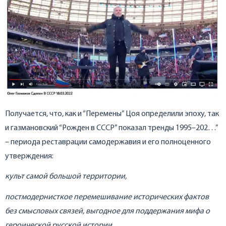
Получается, что, как и “Перемены” Цоя определили эпоху, так
и газмановский “Рожден в СССР” показал тренды 1995–202…”
– периода реставрации самодержавия и его полноценного
утверждения:
культ самой большой территории,
постмодернисткое перемешивание исторических фактов
без смысловых связей, выгодное для поддержания мифа о
героической русской истории,