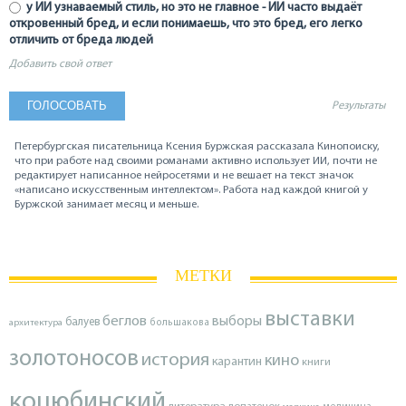
у ИИ узнаваемый стиль, но это не главное - ИИ часто выдаёт
откровенный бред, и если понимаешь, что это бред, его легко
отличить от бреда людей
Добавить свой ответ
Результаты
Петербургская писательница Ксения Буржская рассказала Кинопоиску,
что при работе над своими романами активно использует ИИ, почти не
редактирует написанное нейросетями и не вешает на текст значок
«написано искусственным интеллектом». Работа над каждой книгой у
Буржской занимает месяц и меньше.
МЕТКИ
выставки
беглов
выборы
балуев
архитектура
большакова
золотоносов
история
кино
карантин
книги
коцюбинский