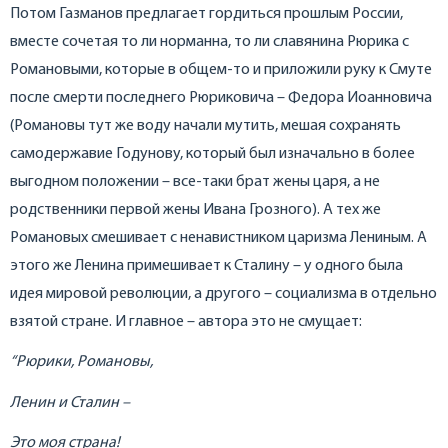
Потом Газманов предлагает гордиться прошлым России,
вместе сочетая то ли норманна, то ли славянина Рюрика с
Романовыми, которые в общем-то и приложили руку к Смуте
после смерти последнего Рюриковича – Федора Иоанновича
(Романовы тут же воду начали мутить, мешая сохранять
самодержавие Годунову, который был изначально в более
выгодном положении – все-таки брат жены царя, а не
родственники первой жены Ивана Грозного). А тех же
Романовых смешивает с ненавистником царизма Лениным. А
этого же Ленина примешивает к Сталину – у одного была
идея мировой революции, а другого – социализма в отдельно
взятой стране. И главное – автора это не смущает:
“Рюрики, Романовы,
Ленин и Сталин –
Это моя страна!