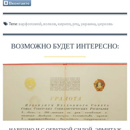
Вконтакте
Теги:
варфоломей
,
волков
,
кирилл
,
рпц
,
украина
,
церковь
ВОЗМОЖНО БУДЕТ ИНТЕРЕСНО:
НАВЕЧНО И С ОБРАТНОЙ СИЛОЙ. ЭРМИТАЖ