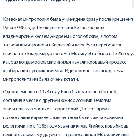
Киевская митрополия была учреждена сразу после крещения
Руси в 988 году. После разорения Киева сначала
владимирским князем Андреем Боголюбским, а потом
татарами митрополит Киевский и всея Руси перебрался
сначала во Владимир, а потом в Москву. Это было в 1325 году,
как раз когда московские князья начали кровавый процесс
«собирания русских земель». Идеологическая поддержка
митрополита им была очень кстати.
Одновременно в 1324 году Киев был захвачен Литвой,
составив вместе с другими южнорусскими землями
значительную часть ее территорий. Долгое время
православие наравне с язычеством были там основными
религиями, но в 1385 году язычник князь Ягайло, повыбирав
немного, с кем ему дружить – православной Московией или