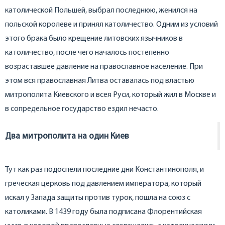
католической Польшей, выбрал последнюю, женился на
польской королеве и принял католичество. Одним из условий
этого брака было крещение литовских язычников в
католичество, после чего началось постепенно
возраставшее давление на православное население. При
этом вся православная Литва оставалась под властью
митрополита Киевского и всея Руси, который жил в Москве и
в сопредельное государство ездил нечасто.
Два митрополита на один Киев
Тут как раз подоспели последние дни Константинополя, и
греческая церковь под давлением императора, который
искал у Запада защиты против турок, пошла на союз с
католиками. В 1439 году была подписана Флорентийская