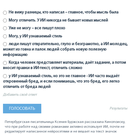
Не вижу разницы, кто написал – главное, чтобы мысль была
Могу отличить. У ИИ никогда не бывает новых мыслей
Уже не могу – все пишут плохо
Могу, у ИИ узнаваемый стиль
люди пишут отвратительно, глупо и безграмотно, а ИИ молодец,
может из говна и палок людей собрать новую полезную
информацию
Когда человек представляет материалы, даёт задание, а потом
вносит правки в ИИ-текст, отличить сложно
у ИИ узнаваемый стиль, но это не главное - ИИ часто выдаёт
откровенный бред, и если понимаешь, что это бред, его легко
отличить от бреда людей
Добавить свой ответ
Результаты
Петербургская писательница Ксения Буржская рассказала Кинопоиску,
что при работе над своими романами активно использует ИИ, почти не
редактирует написанное нейросетями и не вешает на текст значок