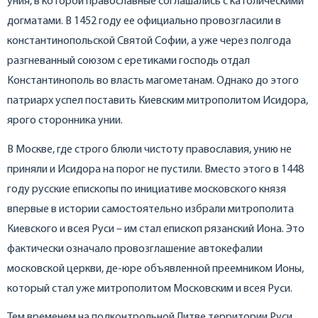
уния, в которой православные соглашались с католическими
догматами. В 1452 году ее официально провозгласили в
константинопольской Святой Софии, а уже через полгода
разгневанный союзом с еретиками господь отдал
Константинополь во власть магометанам. Однако до этого
патриарх успел поставить Киевским митрополитом Исидора,
ярого сторонника унии.
В Москве, где строго блюли чистоту православия, унию не
приняли и Исидора на порог не пустили. Вместо этого в 1448
году русские епископы по инициативе московского князя
впервые в истории самостоятельно избрали митрополита
Киевского и всея Руси – им стал епископ рязанский Иона. Это
фактически означало провозглашение автокефалии
московской церкви, де-юре объявленной преемником Ионы,
который стал уже митрополитом Московским и всея Руси.
Тем временем на подконтрольной Литве территории Руси