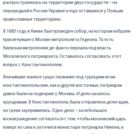
распространялась на территории двух государств – на
перешедшей к России Украине и еще оставшихся у Польши
православных территориях.
В 1685 году в Киеве был проведен собор, на котором избрали
присягнувшего Москве митрополита Гедеона. То есть
Киевская митрополия де-факто перешла под власть
Московского патриархата. Оставалось согласовать этот
вопрос с Константинополем.
Влачившие жалкое существование под турецким игом
константинопольские, как и другие восточные, патриархи
давно были на подкорме у Москвы. И дело казалось
ерундовым. В Константинополь была отправлена делегация,
но греки заупрямились. Одно дело – за небольшое
вознаграждение согласиться с тем, чтобы московский царь
изверг из сана и заточил в монастыре патриарха Никона, и