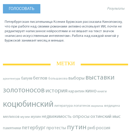
Результаты
Петербургская писательница Ксения Буржская рассказала Кинопоиску,
что при работе над своими романами активно использует ИИ, почти не
редактирует написанное нейросетями и не вешает на текст значок
«написано искусственным интеллектом». Работа над каждой книгой у
Буржской занимает месяц и меньше.
МЕТКИ
выставки
беглов
выборы
балуев
архитектура
большакова
золотоносов
история
кино
карантин
книги
коцюбинский
литература
лопатенок
маркина
медицина
опросы
недвижимость
охтинский мыс
мелихов
мухин
музеи
путин
петербург
протесты
рнб
россия
памятники