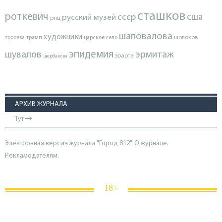
сташков
роткевич
ссср
сша
русский музей
рпц
шаповалова
художники
тороева
трамп
царское село
шолохов
эпидемия
шувалов
эрмитаж
эрарта
щербакова
АРХИВ ЖУРНАЛА
Тут
Электронная версия журнала "Город 812". О журнале.
Рекламодателям.
18+