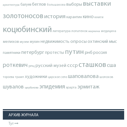
выставки
беглов
выборы
балуев
архитектура
большакова
золотоносов
история
кино
карантин
книги
коцюбинский
литература
лопатенок
маркина
медицина
опросы
недвижимость
охтинский мыс
мелихов
мухин
музеи
путин
петербург
протесты
рнб
россия
памятники
сташков
роткевич
ссср
сша
русский музей
рпц
шаповалова
художники
тороева
трамп
царское село
шолохов
эпидемия
шувалов
эрмитаж
эрарта
щербакова
АРХИВ ЖУРНАЛА
Тут