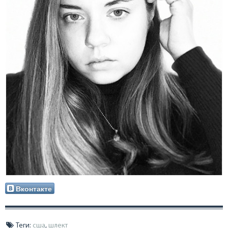
Вконтакте
Теги:
сша
,
шлект