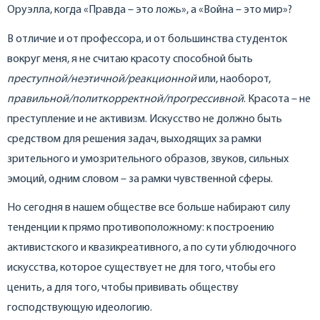
Оруэлла, когда «Правда – это ложь», а «Война – это мир»?
В отличие и от профессора, и от большинства студенток
вокруг меня, я не считаю красоту способной быть
преступной/неэтичной/реакционной
или, наоборот,
правильной/политкорректной/прогрессивной
. Красота – не
преступление и не активизм. Искусство не должно быть
средством для решения задач, выходящих за рамки
зрительного и умозрительного образов, звуков, сильных
эмоций, одним словом – за рамки чувственной сферы.
Но сегодня в нашем обществе все больше набирают силу
тенденции к прямо противоположному: к построению
активистского и квазикреативного, а по сути ублюдочного
искусства, которое существует не для того, чтобы его
ценить, а для того, чтобы прививать обществу
господствующую идеологию.