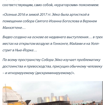
соответствующим, само собой, «кураторским» пояснением:
«Осенью 2016 и зимой 2017 гг. Эйко была артисткой в
помещении собора Святого Иоанна Богослова в Верхнем
Манхэттене…
Видео создано на основе ее недавнего выступления… в трех
местах на открытом воздухе: в Гонконге, Майами и на Уолл-
стрит в Нью-Йорке…
По всему пространству Собора Эйко изучает проблематику
достоинства и превосходства, присущих обычному человеку
– и игнорируемому (дискриминируемому)».