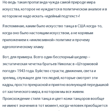
Но ведь такая пропаганда чужда самой природе мира
искусства, которое не нуждается в политическом анализе и в
котором не надо искать «идейный подтекст»!
Я вспоминаю, каким было искусство танца в США когда-то,
когда оно было настоящим искусством, а не корявым
приложением к «инклюзивной» политике и прочему
идеологическому хламу.
Вот, для примера. Всего один бесспорный шедевр –
экстатическая чечетка братьев Николас в «Штормовой
погоде» 1943 года. Буйство страсти, движения, света и
зрелищ, служащее для тех людей, которые смотрят эти
кадры, просто прекрасной и приятно волнующей передышкой
от хаотического мира, в котором мы все живем.
Происхождение стиля танца и цвет кожи танцоров вообще
не имеют значения в тот момент, когда человек приобщается