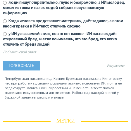
люди пишут отвратительно, глупо и безграмотно, а ИИ молодец,
может из говна и палок людей собрать новую полезную
информацию
Когда человек представляет материалы, даёт задание, а потом
вносит правки в ИИ-текст, отличить сложно
у ИИ узнаваемый стиль, но это не главное - ИИ часто выдаёт
откровенный бред, и если понимаешь, что это бред, его легко
отличить от бреда людей
Добавить свой ответ
Результаты
Петербургская писательница Ксения Буржская рассказала Кинопоиску,
что при работе над своими романами активно использует ИИ, почти не
редактирует написанное нейросетями и не вешает на текст значок
«написано искусственным интеллектом». Работа над каждой книгой у
Буржской занимает месяц и меньше.
МЕТКИ