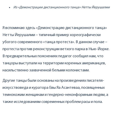
Из «Демонстрации дистанционного танца» Нетты Йерушалми
Я вспоминаю здесь «Демонстрацию дистанционного танца»
Нетты Йерушалми – типичный пример хореографически
убогого современного «танца протеста». В данном случае –
протеста против реконструкции ветхого парка в Нью-Йорке.
В предварительных пояснениях педагог сообщил нам, что
танцоры выступали на территории коренных американцев,
насильственно захваченной белыми колонистами.
Другие танцы были основаны на произведениях писателя-
искусствоведа и куратора Евы Яа Асантеваа, посвященных
темнокожим женщинам и гендерно-неконформным людям, а
также исследованиям современных проблем расы и пола.