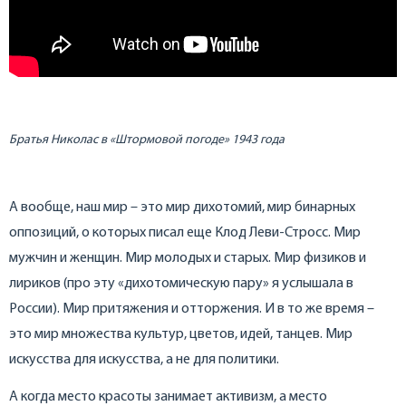
Братья Николас в «Штормовой погоде» 1943 года
А вообще, наш мир – это мир дихотомий, мир бинарных
оппозиций, о которых писал еще Клод Леви-Стросс. Мир
мужчин и женщин. Мир молодых и старых. Мир физиков и
лириков (про эту «дихотомическую пару» я услышала в
России). Мир притяжения и отторжения. И в то же время –
это мир множества культур, цветов, идей, танцев. Мир
искусства для искусства, а не для политики.
А когда место красоты занимает активизм, а место