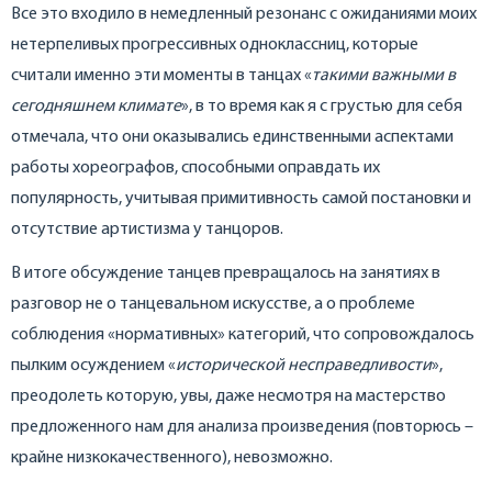
Все это входило в немедленный резонанс с ожиданиями моих
нетерпеливых прогрессивных одноклассниц, которые
считали именно эти моменты в танцах «
такими важными в
сегодняшнем климате
», в то время как я с грустью для себя
отмечала, что они оказывались единственными аспектами
работы хореографов, способными оправдать их
популярность, учитывая примитивность самой постановки и
отсутствие артистизма у танцоров.
В итоге обсуждение танцев превращалось на занятиях в
разговор не о танцевальном искусстве, а о проблеме
соблюдения «нормативных» категорий, что сопровождалось
пылким осуждением «
исторической несправедливости
»,
преодолеть которую, увы, даже несмотря на мастерство
предложенного нам для анализа произведения (повторюсь –
крайне низкокачественного), невозможно.