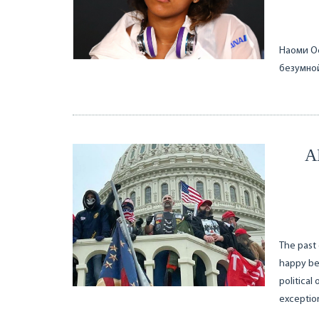
Наоми Ос
безумно
A
The past 
happy bec
political
exception