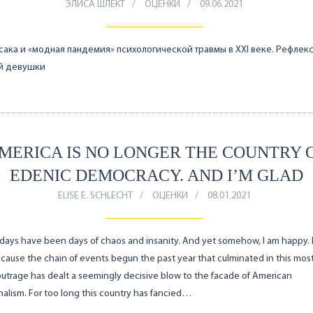
ЭЛИСА ШЛЕКТ
ОЦЕНКИ
09.06.2021
ака и «модная пандемия» психологической травмы в XXI веке. Рефлек
й девушки
MERICA IS NO LONGER THE COUNTRY 
EDENIC DEMOCRACY. AND I’M GLAD
ELISE E. SCHLECHT
ОЦЕНКИ
08.01.2021
days have been days of chaos and insanity. And yet somehow, I am happy. 
ause the chain of events begun the past year that culminated in this mos
 outrage has dealt a seemingly decisive blow to the facade of American
alism. For too long this country has fancied…