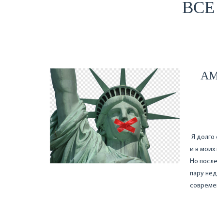
ВСЕ
АМ
Я долго 
и в моих
Но после
пару нед
совреме