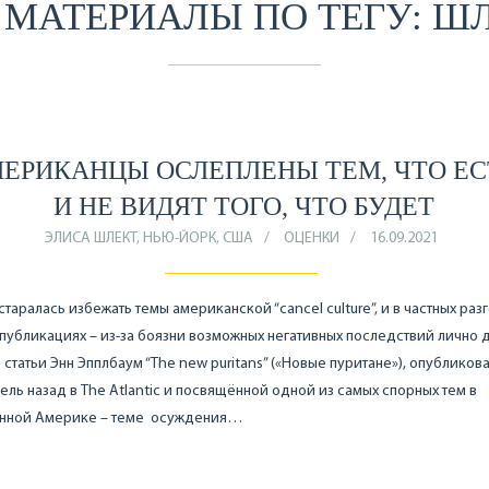
 МАТЕРИАЛЫ ПО ТЕГУ: Ш
ЕРИКАНЦЫ ОСЛЕПЛЕНЫ ТЕМ, ЧТО ЕС
И НЕ ВИДЯТ ТОГО, ЧТО БУДЕТ
ЭЛИСА ШЛЕКТ, НЬЮ-ЙОРК, США
ОЦЕНКИ
16.09.2021
старалась избежать темы американской “cancel culture”, и в частных раз
 публикациях – из-за боязни возможных негативных последствий лично д
 статьи Энн Эпплбаум “The new puritans” («Новые пуритане»), опубликов
ель назад в The Atlantic и посвящённой одной из самых спорных тем в
нной Америке – теме осуждения…