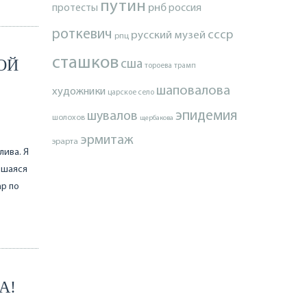
путин
протесты
рнб
россия
роткевич
ссср
русский музей
рпц
сташков
ОЙ
сша
тороева
трамп
шаповалова
художники
царское село
эпидемия
шувалов
шолохов
щербакова
эрмитаж
эрарта
лива. Я
вшаяся
р по
А!