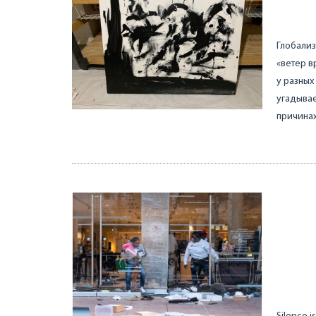
Глобализ
«ветер в
у разных
угадывае
причинах