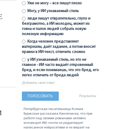
Уже не могу – все пишут плохо
Могу, у ИИ узнаваемый стиль
Е
люди пишут отвратительно, глупо и
безграмотно, а ИИ молодец, может из
говна и палок людей собрать новую
полезную информацию
Когда человек представляет
материалы, даёт задание, а потом вносит
правки в ИИ-текст, отличить сложно
у ИИ узнаваемый стиль, но это не
главное - ИИ часто выдаёт откровенный
бред, и если понимаешь, что это бред, его
легко отличить от бреда людей
Добавить свой ответ
Результаты
Петербургская писательница Ксения
М
Буржская рассказала Кинопоиску, что при
работе над своими романами активно
использует ИИ, почти не редактирует
написанное нейросетями и не вешает на