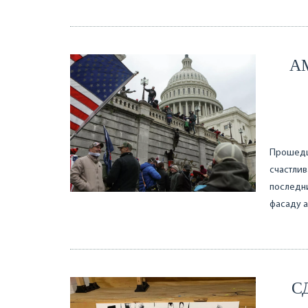
А
Прошедши
счастлив
последни
фасаду 
С