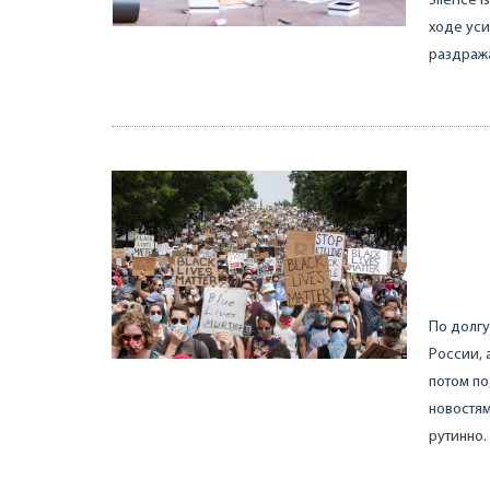
Silence 
ходе уси
раздража
По долгу
России, 
потом п
новостям
рутинно.