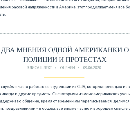
is violence – «Молчание – это насилие». Из всех лозунгов, которые возник
ления расовой напряженности в Америке, этот продолжает меня всё б
ть.
ДВА МНЕНИЯ ОДНОЙ АМЕРИКАНКИ О
ПОЛИЦИИ И ПРОТЕСТАХ
ЭЛИСА ШЛЕКТ
ОЦЕНКИ
09.06.2020
 службы я часто работаю со студентами из США, которым преподаю ис
а иногда и другие предметы. С некоторыми из моих американских учен
оддерживаю общение, время от времени мы переписываемся, делимся
и, поздравлениями – в общем, все вполне частно и в хорошем смысле 