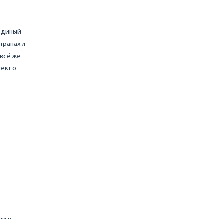
 единый
транах и
 всё же
ект о