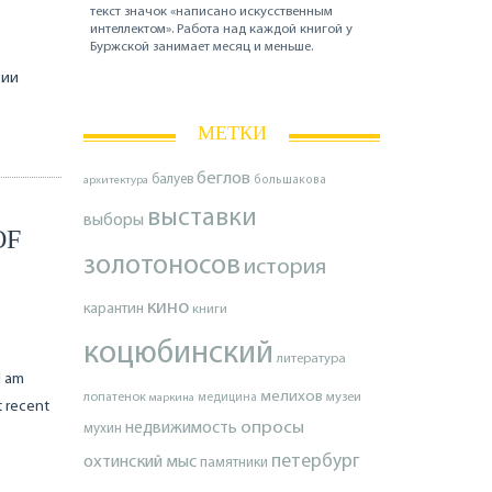
текст значок «написано искусственным
интеллектом». Работа над каждой книгой у
Буржской занимает месяц и меньше.
сии
МЕТКИ
беглов
балуев
архитектура
большакова
выставки
выборы
OF
золотоносов
история
кино
карантин
книги
коцюбинский
литература
I am
мелихов
лопатенок
музеи
маркина
медицина
t recent
опросы
недвижимость
мухин
петербург
охтинский мыс
памятники