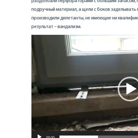
раздолбали перфораторами с большим запасом, п
подручный материал, а щели с боков заделывать 
производили дилетанты, не имеющие ни квалифика
результат – вандализм.
Видеоплеер
00:00