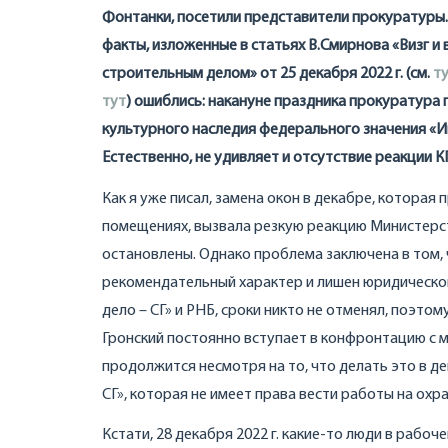
Фонтанки, посетили представители прокуратуры. 
факты, изложенные в статьях В.Смирнова «Визг и
строительным делом» от 25 декабря 2022 г. (см.
т
тут
) ошиблись: накануне праздника прокуратура
культурного наследия федерального значения «И
Естественно, не удивляет и отсутствие реакции 
Как я уже писал, замена окон в декабре, котора
помещениях, вызвала резкую реакцию Министерств
остановлены. Однако проблема заключена в том,
рекомендательный характер и лишен юридической
дело – СГ» и РНБ, сроки никто не отменял, поэто
Гронский постоянно вступает в конфронтацию с 
продолжится несмотря на то, что делать это в д
СГ», которая не имеет права вести работы на ох
Кстати, 28 декабря 2022 г. какие-то люди в рабо