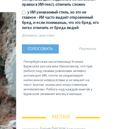
правки в ИИ-текст, отличить сложно
у ИИ узнаваемый стиль, но это не
главное - ИИ часто выдаёт откровенный
бред, и если понимаешь, что это бред, его
легко отличить от бреда людей
Добавить свой ответ
Результаты
Петербургская писательница Ксения
Буржская рассказала Кинопоиску, что при
работе над своими романами активно
использует ИИ, почти не редактирует
написанное нейросетями и не вешает на
текст значок «написано искусственным
интеллектом». Работа над каждой книгой у
Буржской занимает месяц и меньше.
МЕТКИ
беглов
балуев