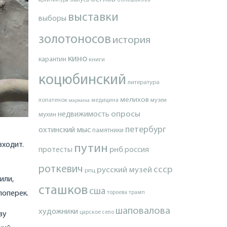
архитектура
большакова
выставки
выборы
золотоносов
история
кино
карантин
книги
коцюбинский
литература
мелихов
лопатенок
музеи
маркина
медицина
опросы
недвижимость
мухин
петербург
охтинский мыс
памятники
 входит.
путин
протесты
рнб
россия
роткевич
ссср
русский музей
рпц
или,
сташков
сша
поперек.
тороева
трамп
шаповалова
художники
царское село
зу