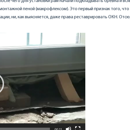
осле чего для установки рам начали подкладывать бревна и вся
монтажной пеной (макрофлексом). Это первый признак того, чт
ции, ни, как выясняется, даже права реставрировать ОКН. Отсю
00:11