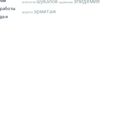
кий
эпидемия
шувалов
шолохов
щербакова
о работы
эрмитаж
эрарта
да и