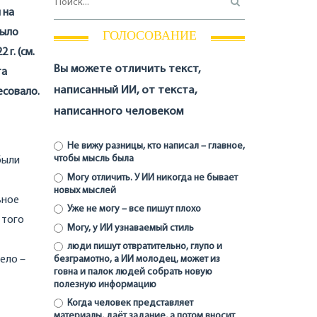
 на
рыло
ГОЛОСОВАНИЕ
г. (см.
Вы можете отличить текст,
та
написанный ИИ, от текста,
есовало.
написанного человеком
Не вижу разницы, кто написал – главное,
чтобы мысль была
были
Могу отличить. У ИИ никогда не бывает
новых мыслей
ьное
Уже не могу – все пишут плохо
 того
Могу, у ИИ узнаваемый стиль
люди пишут отвратительно, глупо и
ело –
безграмотно, а ИИ молодец, может из
говна и палок людей собрать новую
полезную информацию
Когда человек представляет
материалы, даёт задание, а потом вносит