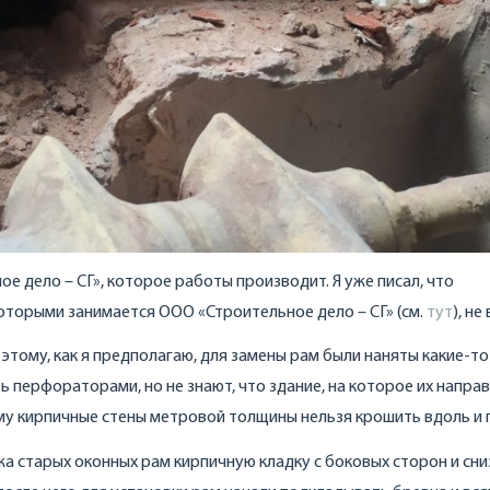
 дело – СГ», которое работы производит. Я уже писал, что
оторыми занимается ООО «Строительное дело – СГ» (см.
тут
), не
этому, как я предполагаю, для замены рам были наняты какие-то
 перфораторами, но не знают, что здание, на которое их направ
му кирпичные стены метровой толщины нельзя крошить вдоль и 
а старых оконных рам кирпичную кладку с боковых сторон и сни