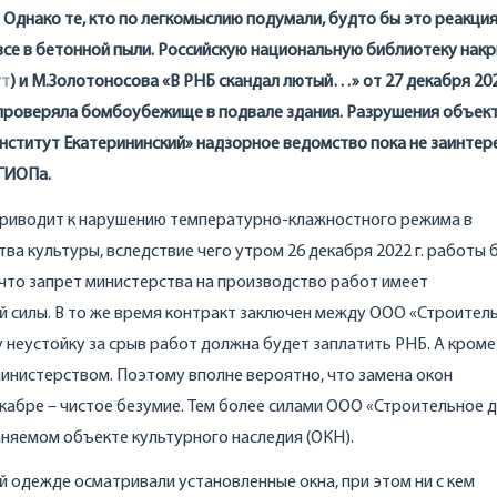
Однако те, кто по легкомыслию подумали, будто бы это реакция
 все в бетонной пыли. Российскую национальную библиотеку нак
ут
) и М.Золотоносова «В РНБ скандал лютый…» от 27 декабря 2022 
 проверяла бомбоубежище в подвале здания. Разрушения объек
нститут Екатерининский» надзорное ведомство пока не заинтер
КГИОПа.
я приводит к нарушению температурно-клажностного режима в
а культуры, вследствие чего утром 26 декабря 2022 г. работы 
 что запрет министерства на производство работ имеет
 силы. В то же время контракт заключен между ООО «Строител
му неустойку за срыв работ должна будет заплатить РНБ. А кроме
министерством. Поэтому вполне вероятно, что замена окон
екабре – чистое безумие. Тем более силами ООО «Строительное д
раняемом объекте культурного наследия (ОКН).
чей одежде осматривали установленные окна, при этом ни с кем