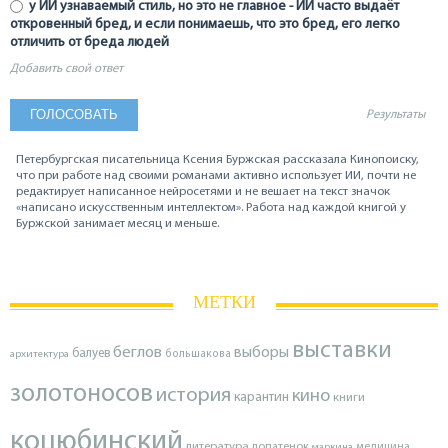
у ИИ узнаваемый стиль, но это не главное - ИИ часто выдаёт
откровенный бред, и если понимаешь, что это бред, его легко
отличить от бреда людей
Добавить свой ответ
Результаты
Петербургская писательница Ксения Буржская рассказала Кинопоиску,
что при работе над своими романами активно использует ИИ, почти не
редактирует написанное нейросетями и не вешает на текст значок
«написано искусственным интеллектом». Работа над каждой книгой у
Буржской занимает месяц и меньше.
МЕТКИ
выставки
беглов
выборы
балуев
архитектура
большакова
золотоносов
история
кино
карантин
книги
коцюбинский
литература
лопатенок
маркина
медицина