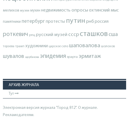
опросы
недвижимость
охтинский мыс
мелихов
мухин
музеи
путин
петербург
протесты
рнб
россия
памятники
сташков
роткевич
ссср
сша
русский музей
рпц
шаповалова
художники
тороева
трамп
царское село
шолохов
эпидемия
шувалов
эрмитаж
эрарта
щербакова
АРХИВ ЖУРНАЛА
Тут
Электронная версия журнала "Город 812". О журнале.
Рекламодателям.