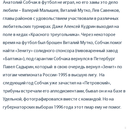
Анатолий Собчак в футбол не играл, но его замы это дело
любили – Валерий Малышев, Виталий Мутко, Лев Савенков,
главы районов с удовольствием участвовали в различных
любительских турнирах. Даже Алексей Кудрин выходил на
поле в кедах «Красного треугольника». Через некоторое
время на футбол был брошен Виталий Мутко, Собчак помог
найти «Зениту» солидного спонсора (пивоваренный завод
«Балтика»), под гарантии Собчака вернулся в Петербург
Павел Садырин, который в свою очередь вернул «Зенит» по
итогам чемпионата России-1995 в высшую лигу. На
следующий год Собчак уже зачастил на «Петровский»,
трибуны встречали его аплодисментами, бывал он и на базе в
Удельной, фотографировался вместе с командой. Но на
губернаторских выборах 1996 года этот пиар ему не помог.