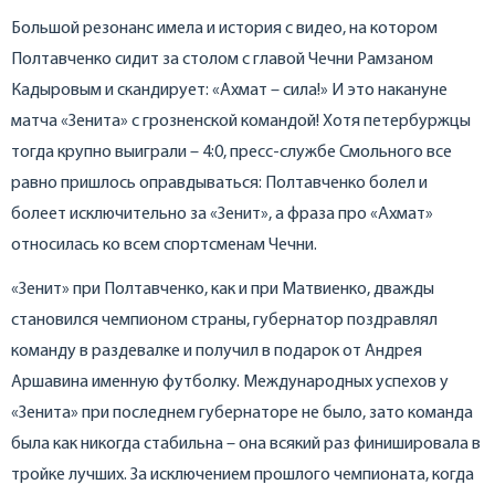
Большой резонанс имела и история с видео, на котором
Полтавченко сидит за столом с главой Чечни Рамзаном
Кадыровым и скандирует: «Ахмат – сила!» И это накануне
матча «Зенита» с грозненской командой! Хотя петербуржцы
тогда крупно выиграли – 4:0, пресс-службе Смольного все
равно пришлось оправдываться: Полтавченко болел и
болеет исключительно за «Зенит», а фраза про «Ахмат»
относилась ко всем спортсменам Чечни.
«Зенит» при Полтавченко, как и при Матвиенко, дважды
становился чемпионом страны, губернатор поздравлял
команду в раздевалке и получил в подарок от Андрея
Аршавина именную футболку. Международных успехов у
«Зенита» при последнем губернаторе не было, зато команда
была как никогда стабильна – она всякий раз финишировала в
тройке лучших. За исключением прошлого чемпионата, когда