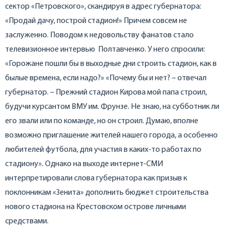
сектор «Петровского», скандируя в адрес губернатора:
«Продай дачу, построй стадион!» Причем совсем не
заслуженно. Поводом к недовольству фанатов стало
телевизионное интервью Полтавченко. У него спросили:
«Горожане пошли бы в выходные дни строить стадион, как в
былые времена, если надо?» «Почему бы и нет? – отвечал
губернатор. – Прежний стадион Кирова мой папа строил,
будучи курсантом ВМУ им. Фрунзе. Не знаю, на субботник ли
его звали или по команде, но он строил. Думаю, вполне
возможно приглашение жителей нашего города, а особенно
любителей футбола, для участия в каких-то работах по
стадиону». Однако на выходе интернет-СМИ
интерпретировали слова губернатора как призыв к
поклонникам «Зенита» дополнить бюджет строительства
нового стадиона на Крестовском острове личными
средствами.