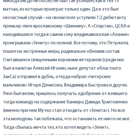
никогда (ни до ни после) не был так успешен, как в тех 15
матчах, из которых проиграл только один. Да и это был
несчастный случай – на своем поле уступили 1:2 дебютанту
премьер-лиги ярославскому «Шиннику». А «Спартак», ЦСКА и
находившаяся тогда в самом соку владикавказская «Алания»
проигрывали «Зениту» по полной. Все потому, что Петржела
пошел на экстренные меры, радикально обновив состав.
Считавшихся священными коровами ветеранов (среди них
был и капитан Алексей Игонин, ныне депутат областного
ЗакСа) отправил в дубль, откуда набрал «питерских
мальчиков» Игоря Денисова, Владимира Быстрова и других.
Риск был велик, пришлось получать одобрение от взявшего
тогда команду на содержание банкира Давида Трактовенко
(именно при нем Мутко стал отходить от «Зенита»). Но вся
эта молодежь так побежала, что остановить ее никто не мог.
Тогда сбылась мечта тех, кто хотел видеть «Зенит»,