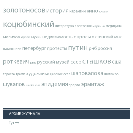
золотоносов
история
кино
карантин
книги
коцюбинский
литература
лопатенок
маркина
медицина
опросы
недвижимость
охтинский мыс
мелихов
мухин
музеи
путин
петербург
протесты
рнб
россия
памятники
сташков
роткевич
ссср
сша
русский музей
рпц
шаповалова
художники
тороева
трамп
царское село
шолохов
эпидемия
шувалов
эрмитаж
эрарта
щербакова
АРХИВ ЖУРНАЛА
Тут