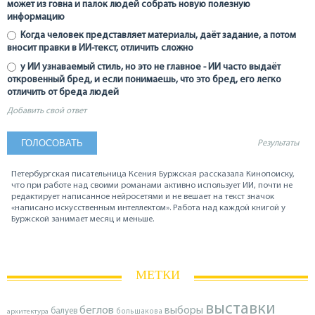
может из говна и палок людей собрать новую полезную
информацию
Когда человек представляет материалы, даёт задание, а потом
вносит правки в ИИ-текст, отличить сложно
у ИИ узнаваемый стиль, но это не главное - ИИ часто выдаёт
откровенный бред, и если понимаешь, что это бред, его легко
отличить от бреда людей
Добавить свой ответ
Результаты
Петербургская писательница Ксения Буржская рассказала Кинопоиску,
что при работе над своими романами активно использует ИИ, почти не
редактирует написанное нейросетями и не вешает на текст значок
«написано искусственным интеллектом». Работа над каждой книгой у
Буржской занимает месяц и меньше.
МЕТКИ
выставки
беглов
выборы
балуев
архитектура
большакова