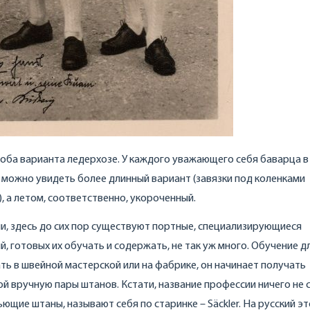
 оба варианта ледерхозе. У каждого уважающего себя баварца 
 можно увидеть более длинный вариант (завязки под коленками
 а летом, соответственно, укороченный.
и, здесь до сих пор существуют портные, специализирующиеся
, готовых их обучать и содержать, не так уж много. Обучение д
ать в швейной мастерской или на фабрике, он начинает получать
й вручную пары штанов. Кстати, название профессии ничего не 
щие штаны, называют себя по старинке – Säckler. На русский эт