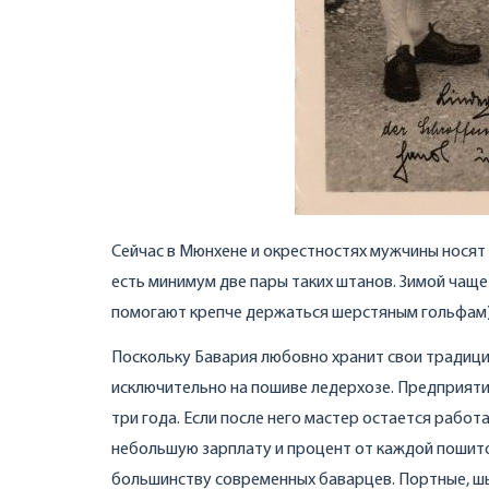
Сейчас в Мюнхене и окрестностях мужчины носят
есть минимум две пары таких штанов. Зимой чаще
помогают крепче держаться шерстяным гольфам),
Поскольку Бавария любовно хранит свои традици
исключительно на пошиве ледерхозе. Предприятий
три года. Если после него мастер остается работ
небольшую зарплату и процент от каждой пошито
большинству современных баварцев. Портные, шью