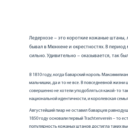
Ледерхозе – это короткие кожаные штаны, 
бывал в Мюнхене и окрестностях. В период
сильно. Удивительно – оказывается, так был
В 1810 году, когда баварский король Максимилиан
мальчишки, да и то не все. В повседневной жизн
совершенно не хотели уподобляться какой-то та
национальной идентичности, и королевская семь
Августейший пиар не оставил баварцев равнодушн
1850 году основали первый Trachtenverein – то е
популярность кожаных штанов достигла таких выс