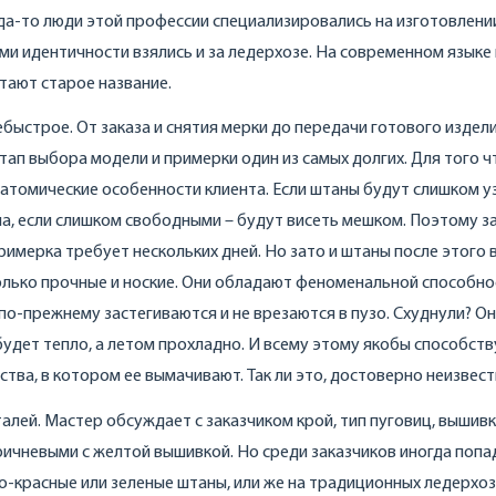
гда-то люди этой профессии специализировались на изготовлени
ми идентичности взялись и за ледерхозе. На современном языке 
тают старое название.
быстрое. От заказа и снятия мерки до передачи готового издел
этап выбора модели и примерки один из самых долгих. Для того 
натомические особенности клиента. Если штаны будут слишком у
а, если слишком свободными – будут висеть мешком. Поэтому з
примерка требует нескольких дней. Но зато и штаны после этого 
только прочные и ноские. Они обладают феноменальной способн
по-прежнему застегиваются и не врезаются в пузо. Схуднули? Он
 будет тепло, а летом прохладно. И всему этому якобы способст
тва, в котором ее вымачивают. Так ли это, достоверно неизвест
алей. Мастер обсуждает с заказчиком крой, тип пуговиц, вышивк
ричневыми с желтой вышивкой. Но среди заказчиков иногда поп
ко-красные или зеленые штаны, или же на традиционных ледерхо