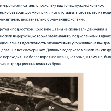
 «происками сатаны», поскольку вид голых мужских коленок
ал, но баварцы дружно принялись отстаивать свое право на нош
аных штанов, действительно обнажающих коленки.
 детей и подростков. Короткие штаны не сковывали движения и
 носили ледерхозе, которые завязывались под коленками. Однак
 национальная идентичность окончательно укоренилась в каждом
цевать на всех вечеринках. Длинные ледерхозе мешали как след
о переходить на более короткие штаны, которые, к тому же, бы
ариант традиционных кожаных брюк.