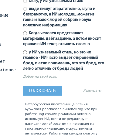
Могу, у ИИ узнаваемый стиль
люди пишут отвратительно, глупо и
безграмотно, а ИИ молодец, может из
ение
говна и палок людей собрать новую
полезную информацию
Когда человек представляет
материалы, даёт задание, а потом вносит
правки в ИИ-текст, отличить сложно
о
у ИИ узнаваемый стиль, но это не
главное - ИИ часто выдаёт откровенный
ует
бред, и если понимаешь, что это бред, его
легко отличить от бреда людей
ли более
Добавить свой ответ
Результаты
Петербургская писательница Ксения
Буржская рассказала Кинопоиску, что при
работе над своими романами активно
использует ИИ, почти не редактирует
написанное нейросетями и не вешает на
текст значок «написано искусственным
интеллектом». Работа над каждой книгой у