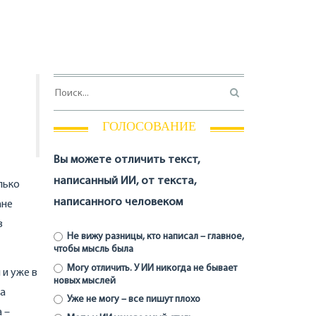
ГОЛОСОВАНИЕ
Вы можете отличить текст,
написанный ИИ, от текста,
лько
написанного человеком
ане
в
Не вижу разницы, кто написал – главное,
чтобы мысль была
Могу отличить. У ИИ никогда не бывает
 и уже в
новых мыслей
ка
Уже не могу – все пишут плохо
 –