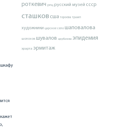
роткевич
ссср
русский музей
рпц
сташков
сша
тороева
трамп
шаповалова
художники
царское село
эпидемия
шувалов
шолохов
щербакова
эрмитаж
эрарта
в шкафу
лится
скажет
о,