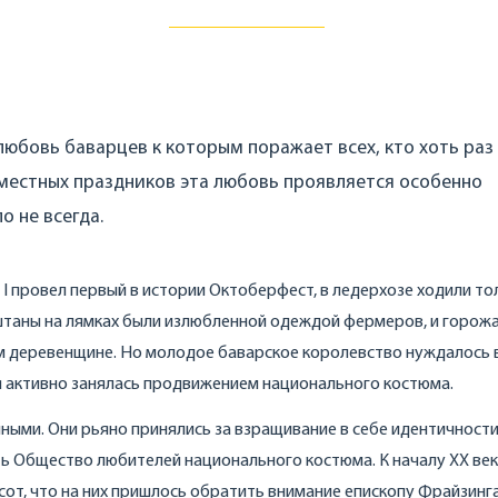
любовь баварцев к которым поражает всех, кто хоть раз
 местных праздников эта любовь проявляется особенно
о не всегда.
 I провел первый в истории Октоберфест, в ледерхозе ходили то
и штаны на лямках были излюбленной одеждой фермеров, и горож
м деревенщине. Но молодое баварское королевство нуждалось 
я активно занялась продвижением национального костюма.
ыми. Они рьяно принялись за взращивание в себе идентичности
сть Общество любителей национального костюма. К началу ХХ ве
от, что на них пришлось обратить внимание епископу Фрайзинга