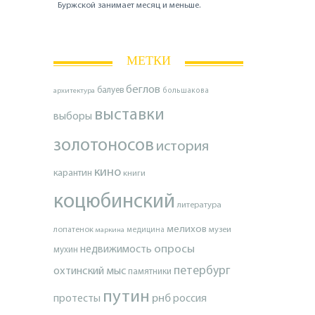
Буржской занимает месяц и меньше.
МЕТКИ
беглов
балуев
архитектура
большакова
выставки
выборы
золотоносов
история
кино
карантин
книги
коцюбинский
литература
мелихов
лопатенок
музеи
маркина
медицина
опросы
недвижимость
мухин
петербург
охтинский мыс
памятники
путин
протесты
рнб
россия