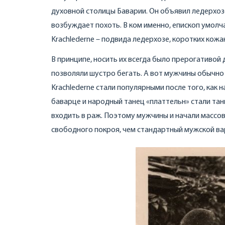
духовной столицы Баварии. Он объявил ледерхозе
возбуждает похоть. В ком именно, епископ умолч
Krachlederne – подвида ледерхозе, коротких кож
В принципе, носить их всегда было прерогативой
позволяли шустро бегать. А вот мужчины обычно
Krachlederne стали популярными после того, как
баварце и народный танец «платтельн» стали тан
входить в раж. Поэтому мужчины и начали массов
свободного покроя, чем стандартный мужской в