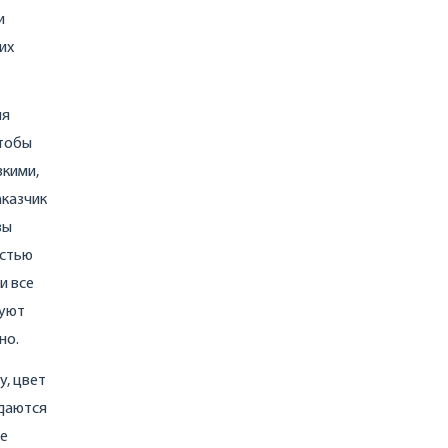
и
их
ия
чтобы
зкими,
аказчик
вы
остью
и все
вуют
но.
у, цвет
адаются
зе