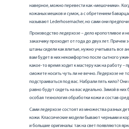
наверное, можно перевести как «мешочники». Ко
кожаных мешков и сумок, а с обретением баварца
называют Lederhosemacher, но сами они предпочи
Производство ледерхозе – дело кропотливое и не
заказчику проходит от года до двух лет. Причем 
штаны сидели как влитые, нужно учитывать все а
вам будет в них некомфортно после сытного ужин
какое-то время ходит к мастеру как на работу – 
сможете носить чуть ли не вечно. Ледерхозе не 
подстраиваться под вас. Набрали пять кило? Они 
равно будут сидеть на вас идеально. Зимой в них
особая технология обработки кожи и состав средс
Сами ледерхозе состоят из множества разных дет
кожи. Классические модели бывают черными и ко
и большие оригиналы: так на свет появляются яр