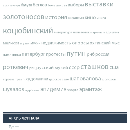
выставки
беглов
выборы
балуев
архитектура
большакова
золотоносов
история
кино
карантин
книги
коцюбинский
литература
лопатенок
маркина
медицина
опросы
недвижимость
охтинский мыс
мелихов
мухин
музеи
путин
петербург
протесты
рнб
россия
памятники
сташков
роткевич
ссср
сша
русский музей
рпц
шаповалова
художники
тороева
трамп
царское село
шолохов
эпидемия
шувалов
эрмитаж
эрарта
щербакова
АРХИВ ЖУРНАЛА
Тут