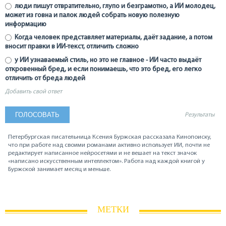
люди пишут отвратительно, глупо и безграмотно, а ИИ молодец,
может из говна и палок людей собрать новую полезную
информацию
Когда человек представляет материалы, даёт задание, а потом
вносит правки в ИИ-текст, отличить сложно
у ИИ узнаваемый стиль, но это не главное - ИИ часто выдаёт
откровенный бред, и если понимаешь, что это бред, его легко
отличить от бреда людей
Добавить свой ответ
Результаты
Петербургская писательница Ксения Буржская рассказала Кинопоиску,
что при работе над своими романами активно использует ИИ, почти не
редактирует написанное нейросетями и не вешает на текст значок
«написано искусственным интеллектом». Работа над каждой книгой у
Буржской занимает месяц и меньше.
МЕТКИ