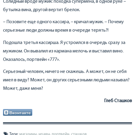
Солидный вроде мужик: походка супермена, в одной руке –
бутылка вина, другой вертит брелок.
– Позовите еще одного кассира, – кричал мужик. – Почему
серьезные люди должны время в очереди терять?!
Подошла третья кассирша. Я устроился в очередь сразу за
мужиком. Он вывалил из кармана мелочь и выставил вино.
Оказалось, портвейн «777».
Серьезный человек, ничего не скажешь. А может, он не себя
имел в виду? Может, он других серьезными людьми называл?
Может, даже меня?
Глеб Сташков
Вконтакте
Теги:
магазины
,
нравы
,
портвейн
,
сташков