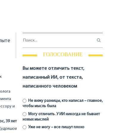
пыте
ГОЛОСОВАНИЕ
Вы можете отличить текст,
к
написанный ИИ, от текста,
написанного человеком
толога
омента
Не вижу разницы, кто написал – главное,
чтобы мысль была
ессору и
Могу отличить. У ИИ никогда не бывает
новых мыслей
с, 39 лет
Уже не могу – все пишут плохо
 Кудряшов