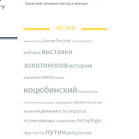
Буржской занимает месяц и меньше.
ГУ
МЕТКИ
беглов
балуев
архитектура
большакова
выставки
выборы
золотоносов
история
кино
карантин
книги
коцюбинский
литература
мелихов
лопатенок
музеи
маркина
медицина
опросы
недвижимость
мухин
петербург
охтинский мыс
памятники
путин
протесты
рнб
россия