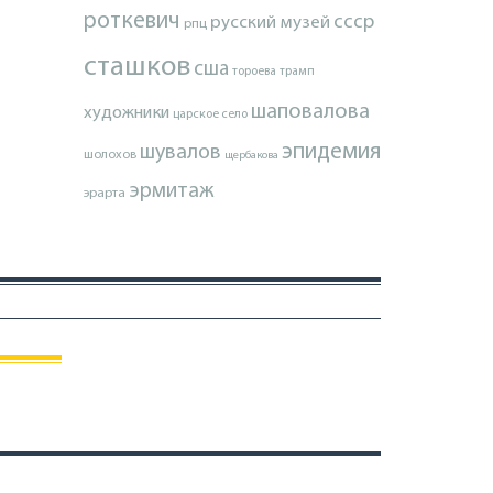
роткевич
ссср
русский музей
рпц
сташков
сша
тороева
трамп
шаповалова
художники
царское село
эпидемия
шувалов
шолохов
щербакова
эрмитаж
эрарта