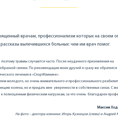
священный врачам, профессионализм которых на своем о
рассказы вылечившихся больных: чем им врач помог.
 поэтому травмы случаются часто. После неудачного приземления на
образной связки. По рекомендации моих друзей я сразу же обратился 
ческого лечения в «СпортКлинике».
лем молодого, но очень внимательного и профессионального реабили
нкцию колена, но и придать мне уверенности в собственных силах. С м
я к полноценным физическим нагрузкам, за что очень благодарен проф
Максим Ходо
На фото – доктора клиники: Игорь Кузнецов (слева) и Андрей