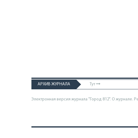
АРХИВ ЖУРНАЛА
Тут
Электронная версия журнала "Город 812". О журнале.
Р