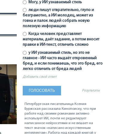
Могу, у ИИ узнаваемый стиль
люди пишут отвратительно, глупо и
безграмотно, а ИИ молодец, может из
говна и палок людей собрать новую
полезную информацию
Когда человек представляет
материалы, даёт задание, а потом вносит
правки в ИИ-текст, отличить сложно
у ИИ узнаваемый стиль, но это не
главное - ИИ часто выдаёт откровенный
бред, и если понимаешь, что это бред, его
легко отличить от бреда людей
Добавить свой ответ
Результаты
Петербургская писательница Ксения
Буржская рассказала Кинопоиску, что при
работе над своими романами активно
использует ИИ, почти не редактирует
написанное нейросетями и не вешает на
текст значок «написано искусственным
О
интеллектом». Работа над каждой книгой у