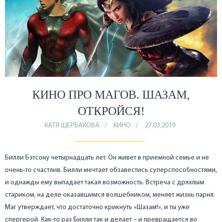
КИНО ПРО МАГОВ. ШАЗАМ,
ОТКРОЙСЯ!
КАТЯ ЩЕРБАКОВА
КИНО
27.03.2019
Билли Бэтсону четырнадцать лет. Он живет в приемной семье и не
очень-то счастлив. Билли мечтает обзавестись суперспособностями,
и однажды ему выпадает такая возможность. Встреча с дряхлым
стариком, на деле оказавшимся волшебником, меняет жизнь парня.
Маг утверждает, что достаточно крикнуть «Шазам!», и ты уже
спергерой. Как-то раз Билли так и делает – и превращается во