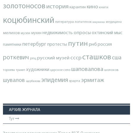
золотоносов
история
кино
карантин
книги
коцюбинский
литература
лопатенок
маркина
медицина
опросы
недвижимость
охтинский мыс
мелихов
мухин
музеи
путин
петербург
протесты
рнб
россия
памятники
сташков
роткевич
ссср
сша
русский музей
рпц
шаповалова
художники
тороева
трамп
царское село
шолохов
эпидемия
шувалов
эрмитаж
эрарта
щербакова
АРХИВ ЖУРНАЛА
Тут