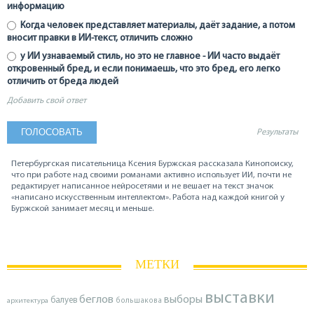
информацию
Когда человек представляет материалы, даёт задание, а потом
вносит правки в ИИ-текст, отличить сложно
у ИИ узнаваемый стиль, но это не главное - ИИ часто выдаёт
откровенный бред, и если понимаешь, что это бред, его легко
отличить от бреда людей
Добавить свой ответ
Результаты
Петербургская писательница Ксения Буржская рассказала Кинопоиску,
что при работе над своими романами активно использует ИИ, почти не
редактирует написанное нейросетями и не вешает на текст значок
«написано искусственным интеллектом». Работа над каждой книгой у
Буржской занимает месяц и меньше.
МЕТКИ
выставки
беглов
выборы
балуев
архитектура
большакова