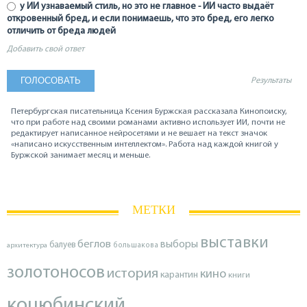
у ИИ узнаваемый стиль, но это не главное - ИИ часто выдаёт
откровенный бред, и если понимаешь, что это бред, его легко
отличить от бреда людей
Добавить свой ответ
Результаты
Петербургская писательница Ксения Буржская рассказала Кинопоиску,
что при работе над своими романами активно использует ИИ, почти не
редактирует написанное нейросетями и не вешает на текст значок
«написано искусственным интеллектом». Работа над каждой книгой у
Буржской занимает месяц и меньше.
МЕТКИ
выставки
беглов
выборы
балуев
архитектура
большакова
золотоносов
история
кино
карантин
книги
коцюбинский