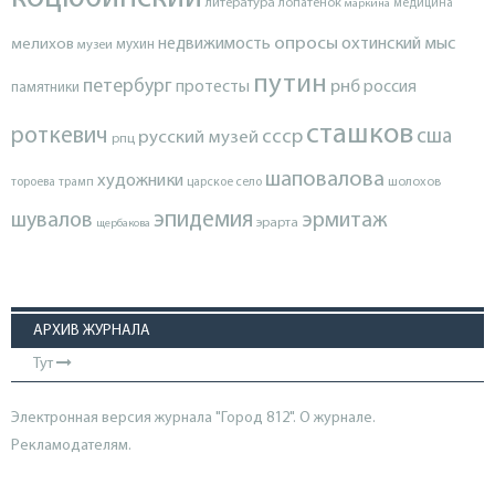
литература
лопатенок
маркина
медицина
опросы
недвижимость
охтинский мыс
мелихов
мухин
музеи
путин
петербург
протесты
рнб
россия
памятники
сташков
роткевич
ссср
сша
русский музей
рпц
шаповалова
художники
тороева
трамп
царское село
шолохов
эпидемия
шувалов
эрмитаж
эрарта
щербакова
АРХИВ ЖУРНАЛА
Тут
Электронная версия журнала "Город 812". О журнале.
Рекламодателям.