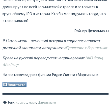
Менее чем через три десятилетия его космическая компания
доминирует во всей космической отрасли и готовится к
крупнейшему IPO в истории. Кто бы мог подумать тогда, что
это возможно?
Райнер Цительманн
Р. Цительманн – немецкий историк и социолог, апологет
рыночной экономики, автор книги
«Прощание с бедностью»
.
Права на русский перевод статьи принадлежат
НКО Фонд
Айн Рэнд
.
На заставке: кадр из фильма Ридли Скотта «Марсианин»
Вконтакте
Теги:
космос
,
маск
,
Цительманн