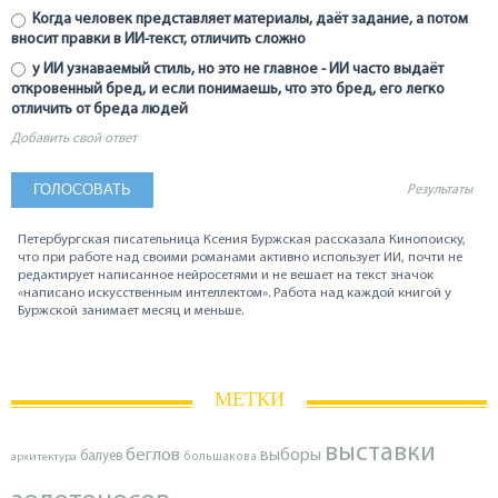
Когда человек представляет материалы, даёт задание, а потом
вносит правки в ИИ-текст, отличить сложно
у ИИ узнаваемый стиль, но это не главное - ИИ часто выдаёт
откровенный бред, и если понимаешь, что это бред, его легко
отличить от бреда людей
Добавить свой ответ
Результаты
Петербургская писательница Ксения Буржская рассказала Кинопоиску,
что при работе над своими романами активно использует ИИ, почти не
редактирует написанное нейросетями и не вешает на текст значок
«написано искусственным интеллектом». Работа над каждой книгой у
Буржской занимает месяц и меньше.
МЕТКИ
выставки
беглов
выборы
балуев
архитектура
большакова