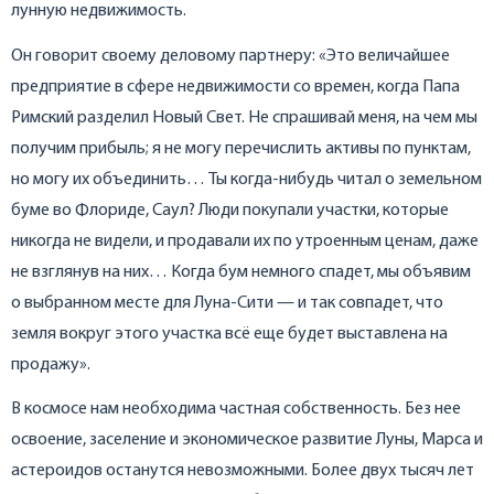
лунную недвижимость.
Он говорит своему деловому партнеру: «Это величайшее
предприятие в сфере недвижимости со времен, когда Папа
Римский разделил Новый Свет. Не спрашивай меня, на чем мы
получим прибыль; я не могу перечислить активы по пунктам,
но могу их объединить… Ты когда-нибудь читал о земельном
буме во Флориде, Саул? Люди покупали участки, которые
никогда не видели, и продавали их по утроенным ценам, даже
не взглянув на них… Когда бум немного спадет, мы объявим
о выбранном месте для Луна-Сити — и так совпадет, что
земля вокруг этого участка всё еще будет выставлена на
продажу».
В космосе нам необходима частная собственность. Без нее
освоение, заселение и экономическое развитие Луны, Марса и
астероидов останутся невозможными. Более двух тысяч лет