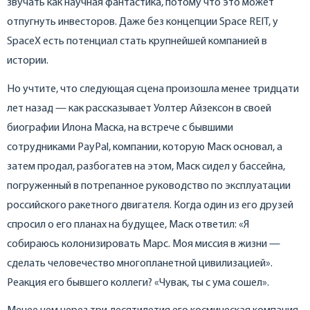
звучать как научная фантастика, потому что это может
отпугнуть инвесторов. Даже без концепции Space REIT, у
SpaceX есть потенциал стать крупнейшей компанией в
истории.
Но учтите, что следующая сцена произошла менее тридцати
лет назад — как рассказывает Уолтер Айзексон в своей
биографии Илона Маска, на встрече с бывшими
сотрудниками PayPal, компании, которую Маск основал, а
затем продал, разбогатев на этом, Маск сидел у бассейна,
погруженный в потрепанное руководство по эксплуатации
российского ракетного двигателя. Когда один из его друзей
спросил о его планах на будущее, Маск ответил: «Я
собираюсь колонизировать Марс. Моя миссия в жизни —
сделать человечество многопланетной цивилизацией».
Реакция его бывшего коллеги? «Чувак, ты с ума сошел».