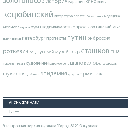
золотоносов
история
кино
карантин
книги
коцюбинский
литература
лопатенок
маркина
медицина
опросы
недвижимость
охтинский мыс
мелихов
мухин
музеи
путин
петербург
протесты
рнб
россия
памятники
сташков
роткевич
ссср
сша
русский музей
рпц
шаповалова
художники
тороева
трамп
царское село
шолохов
эпидемия
шувалов
эрмитаж
эрарта
щербакова
АРХИВ ЖУРНАЛА
Тут
Электронная версия журнала "Город 812". О журнале.