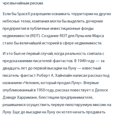
чрезвычайным рискам.
Если бы SpaceX разрешили осваивать территории на других
небесных телах, компания могла бы выделить дочерние
предприятия в публичные инвестиционные фонды
недвижимости (REIT). Создание REIT для Луны или Марса
стало бы величайшей историей в сфере недвижимости.
И это был не первый случай, когда реальность совпала с
предсказаниями писателей-фантастов. В 1949 году — за
двадцать лет до первой высадки на Луну — известный
писатель-фантаст Роберт А. Хайнлайн написал рассказ под
названием «Человек, который продал Луну». Впервые
опубликованный в 1950 году, рассказ повествует о Делосе
Дэвиде Харримане, блестящем предпринимателе,
решившемся осуществить первую пилотируемую миссию на
Луну. Еще до высадки на Луну он хотел начать продавать