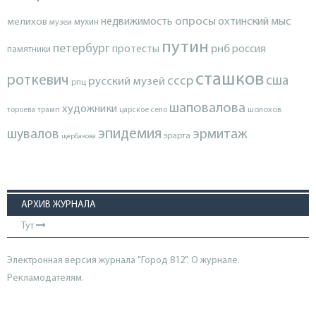
опросы
недвижимость
охтинский мыс
мелихов
мухин
музеи
путин
петербург
протесты
рнб
россия
памятники
сташков
роткевич
ссср
сша
русский музей
рпц
шаповалова
художники
тороева
трамп
царское село
шолохов
эпидемия
шувалов
эрмитаж
эрарта
щербакова
АРХИВ ЖУРНАЛА
Тут
Электронная версия журнала "Город 812". О журнале.
Рекламодателям.