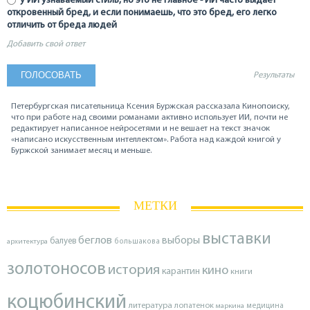
у ИИ узнаваемый стиль, но это не главное - ИИ часто выдаёт
откровенный бред, и если понимаешь, что это бред, его легко
отличить от бреда людей
Добавить свой ответ
Результаты
Петербургская писательница Ксения Буржская рассказала Кинопоиску,
что при работе над своими романами активно использует ИИ, почти не
редактирует написанное нейросетями и не вешает на текст значок
«написано искусственным интеллектом». Работа над каждой книгой у
Буржской занимает месяц и меньше.
МЕТКИ
выставки
беглов
выборы
балуев
архитектура
большакова
золотоносов
история
кино
карантин
книги
коцюбинский
литература
лопатенок
маркина
медицина