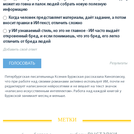
может из говна и палок людей собрать новую полезную
информацию
Когда человек представляет материалы, даёт задание, а потом
вносит правки в ИИ-текст, отличить сложно
у ИИ узнаваемый стиль, но это не главное - ИИ часто выдаёт
откровенный бред, и если понимаешь, что это бред, его легко
отличить от бреда людей
Добавить свой ответ
Результаты
Петербургская писательница Ксения Буржская рассказала Кинопоиску,
что при работе над своими романами активно использует ИИ, почти не
редактирует написанное нейросетями и не вешает на текст значок
«написано искусственным интеллектом». Работа над каждой книгой у
Буржской занимает месяц и меньше.
МЕТКИ