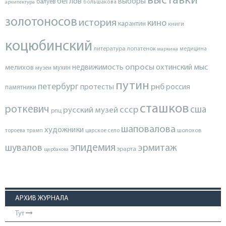
выставки
беглов
выборы
балуев
архитектура
большакова
золотоносов
история
кино
карантин
книги
коцюбинский
литература
лопатенок
маркина
медицина
опросы
недвижимость
охтинский мыс
мелихов
мухин
музеи
путин
петербург
протесты
рнб
россия
памятники
сташков
роткевич
ссср
сша
русский музей
рпц
шаповалова
художники
тороева
трамп
царское село
шолохов
эпидемия
шувалов
эрмитаж
эрарта
щербакова
АРХИВ ЖУРНАЛА
Тут