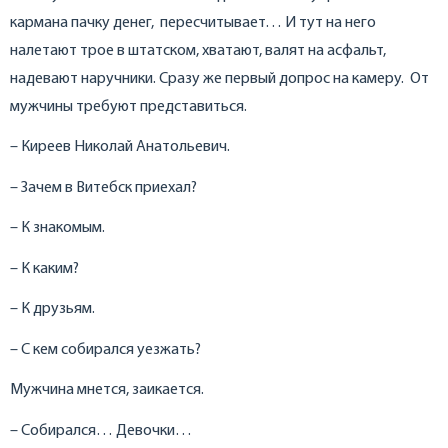
кармана пачку денег, пересчитывает… И тут на него
налетают трое в штатском, хватают, валят на асфальт,
надевают наручники. Сразу же первый допрос на камеру. От
мужчины требуют представиться.
– Киреев Николай Анатольевич.
– Зачем в Витебск приехал?
– К знакомым.
– К каким?
– К друзьям.
– С кем собирался уезжать?
Мужчина мнется, заикается.
– Собирался… Девочки…