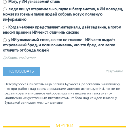
Могу, у ИИ узнаваемый стиль
люди пишут отвратительно, глупо и безграмотно, а ИИ молодец,
может из говна и палок людей собрать новую полезную
информацию
Когда человек представляет материалы, даёт задание, а потом
вносит правки в ИИ-текст, отличить сложно
у ИИ узнаваемый стиль, но это не главное - ИИ часто выдаёт
откровенный бред, и если понимаешь, что это бред, его легко
отличить от бреда людей
Добавить свой ответ
Результаты
Петербургская писательница Ксения Буржская рассказала Кинопоиску,
что при работе над своими романами активно использует ИИ, почти не
редактирует написанное нейросетями и не вешает на текст значок
«написано искусственным интеллектом». Работа над каждой книгой у
Буржской занимает месяц и меньше.
МЕТКИ