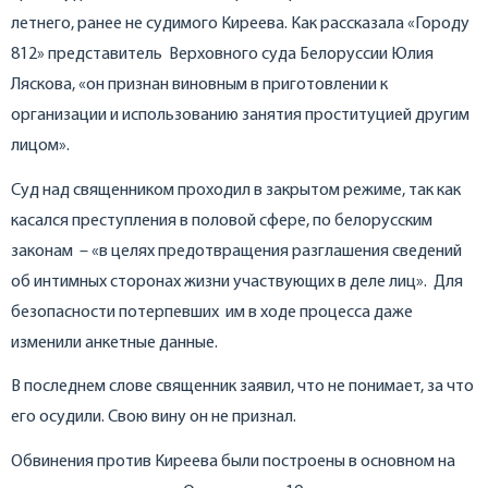
летнего, ранее не судимого Киреева. Как рассказала «Городу
812» представитель Верховного суда Белоруссии Юлия
Ляскова, «он признан виновным в приготовлении к
организации и использованию занятия проституцией другим
лицом».
Суд над священником проходил в закрытом режиме, так как
касался преступления в половой сфере, по белорусским
законам – «в целях предотвращения разглашения сведений
об интимных сторонах жизни участвующих в деле лиц». Для
безопасности потерпевших им в ходе процесса даже
изменили анкетные данные.
В последнем слове священник заявил, что не понимает, за что
его осудили. Свою вину он не признал.
Обвинения против Киреева были построены в основном на