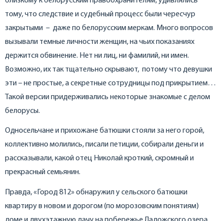
близкому к белорусским правоохранителям, удивлялись
тому, что следствие и судебный процесс были чересчур
закрытыми – даже по белорусским меркам. Много вопросов
вызывали темные личности женщин, на чьих показаниях
держится обвинение. Нет ни лиц, ни фамилий, ни имен.
Возможно, их так тщательно скрывают, потому что девушки
эти – не простые, а секретные сотрудницы под прикрытием…
Такой версии придерживались некоторые знакомые с делом
белорусы.
Односельчане и прихожане батюшки стояли за него горой,
коллективно молились, писали петиции, собирали деньги и
рассказывали, какой отец Николай кроткий, скромный и
прекрасный семьянин.
Правда, «Город 812» обнаружил у сельского батюшки
квартиру в новом и дорогом (по морозовским понятиям)
доме и двухэтажную дачу на побережье Ладожского озера.