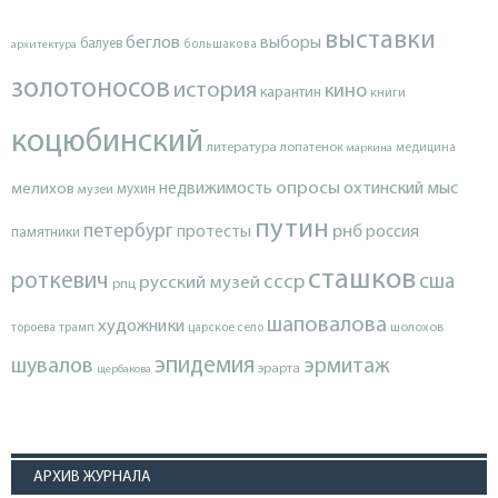
выставки
беглов
выборы
балуев
архитектура
большакова
золотоносов
история
кино
карантин
книги
коцюбинский
литература
лопатенок
маркина
медицина
опросы
недвижимость
охтинский мыс
мелихов
мухин
музеи
путин
петербург
протесты
рнб
россия
памятники
сташков
роткевич
ссср
сша
русский музей
рпц
шаповалова
художники
тороева
трамп
царское село
шолохов
эпидемия
шувалов
эрмитаж
эрарта
щербакова
АРХИВ ЖУРНАЛА