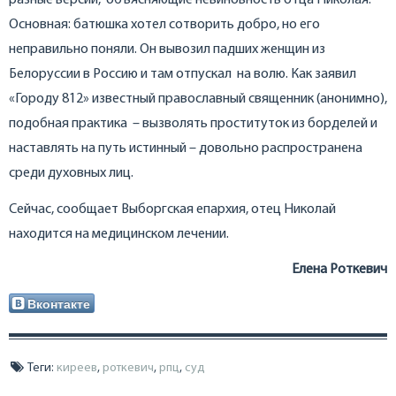
разные версии, объясняющие невиновность отца Николая.
Основная: батюшка хотел сотворить добро, но его
неправильно поняли. Он вывозил падших женщин из
Белоруссии в Россию и там отпускал на волю. Как заявил
«Городу 812» известный православный священник (анонимно),
подобная практика – вызволять проституток из борделей и
наставлять на путь истинный – довольно распространена
среди духовных лиц.
Сейчас, сообщает Выборгская епархия, отец Николай
находится на медицинском лечении.
Елена Роткевич
Вконтакте
Теги:
киреев
,
роткевич
,
рпц
,
суд