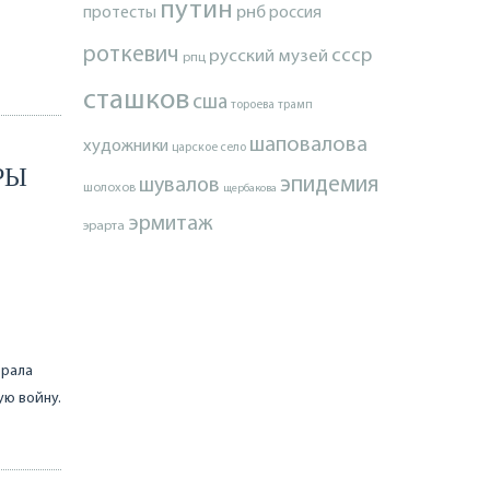
путин
протесты
рнб
россия
роткевич
ссср
русский музей
рпц
сташков
сша
тороева
трамп
шаповалова
художники
царское село
РЫ
эпидемия
шувалов
шолохов
щербакова
эрмитаж
эрарта
ерала
ую войну.