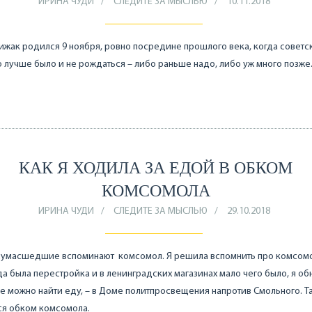
ИРИНА ЧУДИ
СЛЕДИТЕ ЗА МЫСЛЬЮ
10.11.2018
ижак родился 9 ноября, ровно посредине прошлого века, когда советс
 лучше было и не рождаться – либо раньше надо, либо уж много позже
КАК Я ХОДИЛА ЗА ЕДОЙ В ОБКОМ
КОМСОМОЛА
ИРИНА ЧУДИ
СЛЕДИТЕ ЗА МЫСЛЬЮ
29.10.2018
 сумасшедшие вспоминают комсомол. Я решила вспомнить про комсом
да была перестройка и в ленинградских магазинах мало чего было, я о
де можно найти еду, – в Доме политпросвещения напротив Смольного. Т
ся обком комсомола.