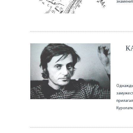
знамени
К
Однажды 
замужест
прилагал
Куропатк