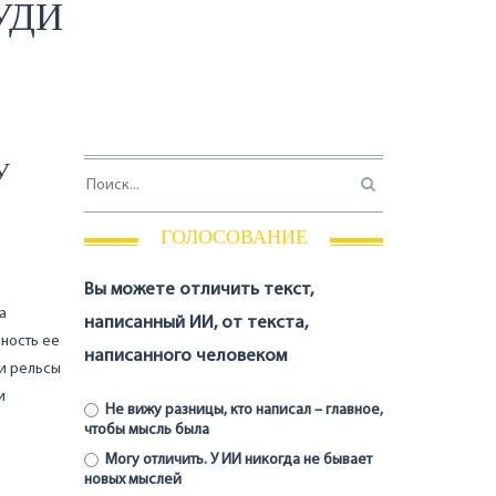
УДИ
У
ГОЛОСОВАНИЕ
Вы можете отличить текст,
а
написанный ИИ, от текста,
ность ее
написанного человеком
 и рельсы
и
Не вижу разницы, кто написал – главное,
чтобы мысль была
Могу отличить. У ИИ никогда не бывает
новых мыслей