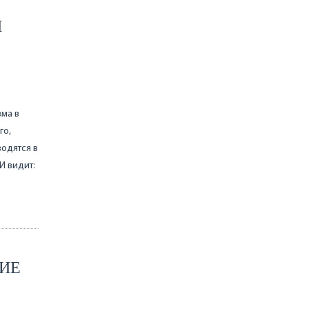
М
зма в
го,
водятся в
И видит:
НИЕ