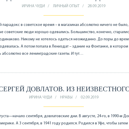
ИРИНА ЧУДИ
ЛИЧНЫЙ ОПЫТ
28.09.2019
й парадокс в советское время – в магазинах абсолютно ничего не было,
е советские люди хорошо одевались. Большинство, конечно, старали
одинаково. Никому не хотелось одеться неожиданно. До поры до врем
 одевалась. А потом попала в Лениздат – здание на Фонтанке, в котором
 абсолютно все ленинградские газеты. И тут…
СЕРГЕЙ ДОВЛАТОВ. ИЗ НЕИЗВЕСТНОГ
ИРИНА ЧУДИ
НРАВЫ
02.09.2019
густа—начало сентября, довлатовские дни. В августе, 24-го, в 1990-м Д
Америке. А 3 сентября, в 1941 году родился. Родился в Уфе, чтобы затем 