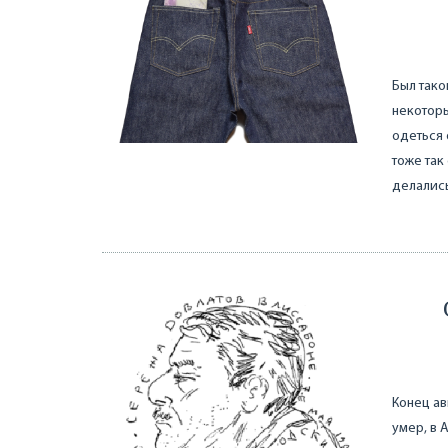
Был тако
некоторы
одеться 
тоже так
делались
Конец ав
умер, в 