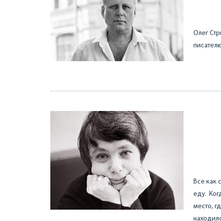
Олег Стр
писателю
Все как
еду. Ког
место, г
находил