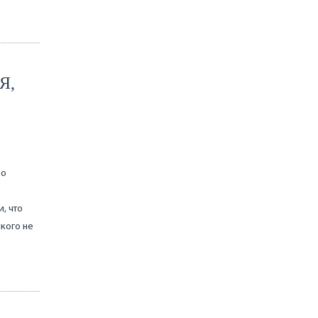
Я,
во
, что
икого не