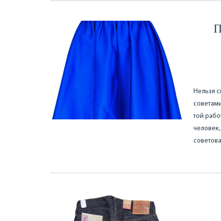
П
Нельзя с
советами
той работ
человек,
советова