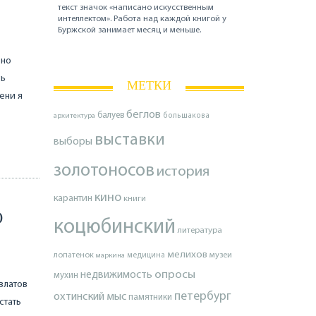
текст значок «написано искусственным
интеллектом». Работа над каждой книгой у
Буржской занимает месяц и меньше.
 но
сь
МЕТКИ
ени я
беглов
балуев
архитектура
большакова
выставки
выборы
золотоносов
история
кино
карантин
книги
О
коцюбинский
литература
мелихов
лопатенок
музеи
маркина
медицина
опросы
недвижимость
мухин
овлатов
петербург
охтинский мыс
памятники
стать