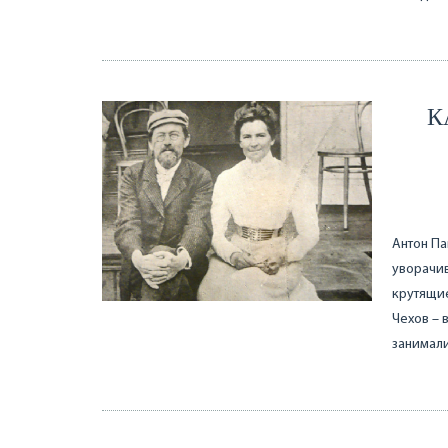
К
Антон Па
уворачив
крутящие
Чехов – 
занимали