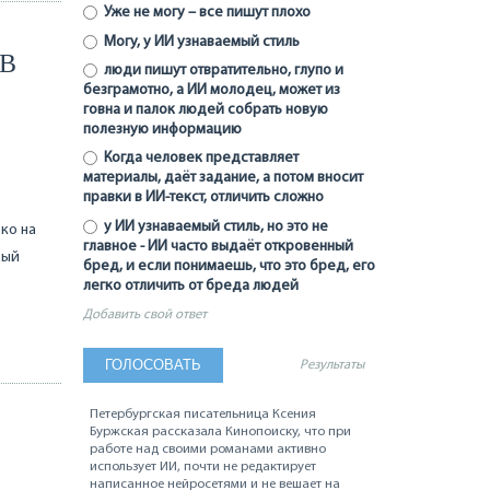
Уже не могу – все пишут плохо
Могу, у ИИ узнаваемый стиль
 В
люди пишут отвратительно, глупо и
безграмотно, а ИИ молодец, может из
говна и палок людей собрать новую
полезную информацию
Когда человек представляет
материалы, даёт задание, а потом вносит
правки в ИИ-текст, отличить сложно
у ИИ узнаваемый стиль, но это не
ко на
главное - ИИ часто выдаёт откровенный
дый
бред, и если понимаешь, что это бред, его
легко отличить от бреда людей
Добавить свой ответ
Результаты
Петербургская писательница Ксения
Буржская рассказала Кинопоиску, что при
работе над своими романами активно
использует ИИ, почти не редактирует
написанное нейросетями и не вешает на