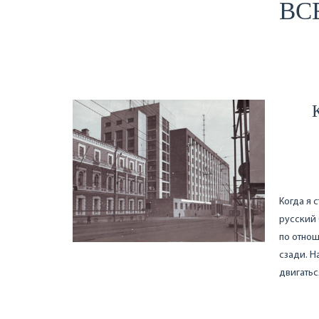
ВС
Когда я 
русский 
по отнош
сзади. Н
двигать