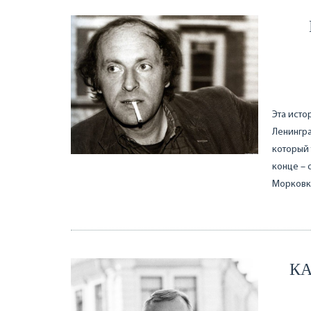
Эта исто
Ленингр
который 
конце – 
Морковка
КА