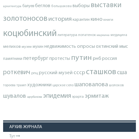
выставки
беглов
выборы
балуев
архитектура
большакова
золотоносов
история
кино
карантин
книги
коцюбинский
литература
лопатенок
маркина
медицина
опросы
недвижимость
охтинский мыс
мелихов
мухин
музеи
путин
петербург
протесты
рнб
россия
памятники
сташков
роткевич
ссср
сша
русский музей
рпц
шаповалова
художники
тороева
трамп
царское село
шолохов
эпидемия
шувалов
эрмитаж
эрарта
щербакова
АРХИВ ЖУРНАЛА
Тут