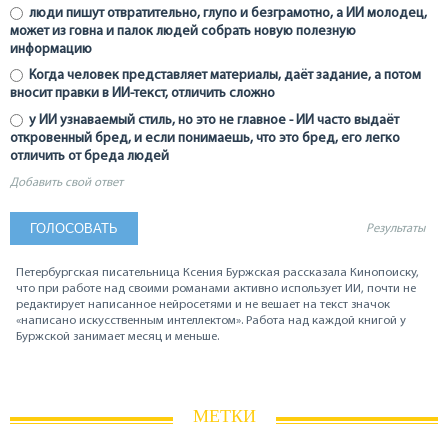
люди пишут отвратительно, глупо и безграмотно, а ИИ молодец,
может из говна и палок людей собрать новую полезную
информацию
Когда человек представляет материалы, даёт задание, а потом
вносит правки в ИИ-текст, отличить сложно
у ИИ узнаваемый стиль, но это не главное - ИИ часто выдаёт
откровенный бред, и если понимаешь, что это бред, его легко
отличить от бреда людей
Добавить свой ответ
Результаты
Петербургская писательница Ксения Буржская рассказала Кинопоиску,
что при работе над своими романами активно использует ИИ, почти не
редактирует написанное нейросетями и не вешает на текст значок
«написано искусственным интеллектом». Работа над каждой книгой у
Буржской занимает месяц и меньше.
МЕТКИ