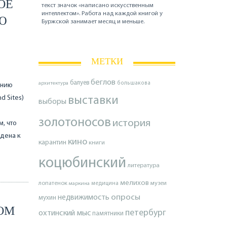
ОЕ
текст значок «написано искусственным
интеллектом». Работа над каждой книгой у
Ю
Буржской занимает месяц и меньше.
МЕТКИ
беглов
балуев
архитектура
большакова
ению
d Sites)
выставки
выборы
золотоносов
история
, что
едена к
кино
карантин
книги
коцюбинский
литература
мелихов
лопатенок
музеи
маркина
медицина
опросы
недвижимость
мухин
ОМ
петербург
охтинский мыс
памятники