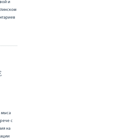
вой и
хтинском
нтариев
E
 мыса
трече с
ния на
мации