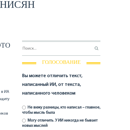
ННИСЯН
ЭТО
ГОЛОСОВАНИЕ
Вы можете отличить текст,
написанный ИИ, от текста,
 в ИА
написанного человеком
ащиту
Не вижу разницы, кто написал – главное,
чтобы мысль была
ников
Могу отличить. У ИИ никогда не бывает
новых мыслей