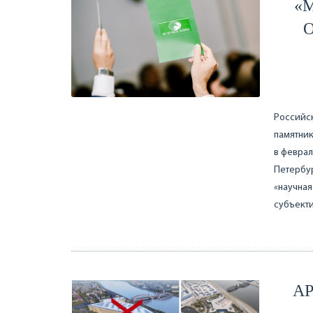
«
Российс
памятник
в феврал
Петербур
«научная
субъект
А