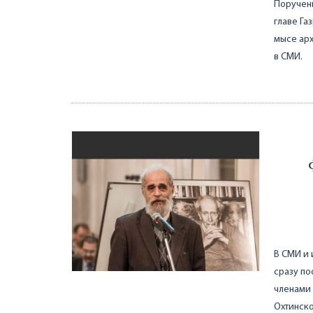
Поручени
главе Га
мысе ар
в СМИ.
В СМИ и 
сразу по
членами 
Охтинск