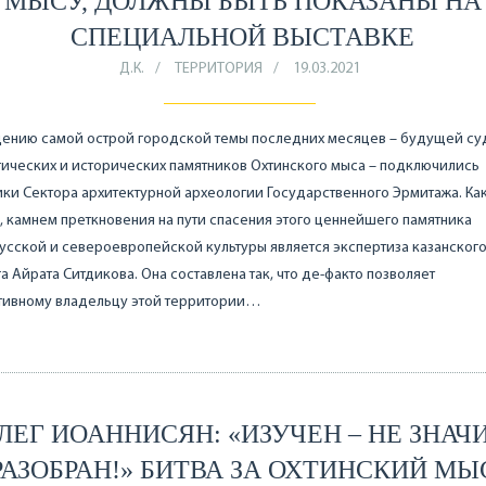
МЫСУ, ДОЛЖНЫ БЫТЬ ПОКАЗАНЫ НА
СПЕЦИАЛЬНОЙ ВЫСТАВКЕ
Д.К.
ТЕРРИТОРИЯ
19.03.2021
дению самой острой городской темы последних месяцев – будущей с
ических и исторических памятников Охтинского мыса – подключились
ки Сектора архитектурной археологии Государственного Эрмитажа. Ка
, камнем преткновения на пути спасения этого ценнейшего памятника
сской и североевропейской культуры является экспертиза казанског
а Айрата Ситдикова. Она составлена так, что де-факто позволяет
тивному владельцу этой территории…
ЛЕГ ИОАННИСЯН: «ИЗУЧЕН – НЕ ЗНАЧ
РАЗОБРАН!» БИТВА ЗА ОХТИНСКИЙ МЫ