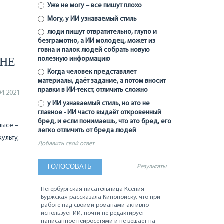
Уже не могу – все пишут плохо
Могу, у ИИ узнаваемый стиль
люди пишут отвратительно, глупо и
безграмотно, а ИИ молодец, может из
говна и палок людей собрать новую
 НЕ
полезную информацию
Когда человек представляет
материалы, даёт задание, а потом вносит
правки в ИИ-текст, отличить сложно
04.2021
у ИИ узнаваемый стиль, но это не
главное - ИИ часто выдаёт откровенный
бред, и если понимаешь, что это бред, его
мысе –
легко отличить от бреда людей
ульту,
Добавить свой ответ
Результаты
Петербургская писательница Ксения
Буржская рассказала Кинопоиску, что при
работе над своими романами активно
использует ИИ, почти не редактирует
написанное нейросетями и не вешает на