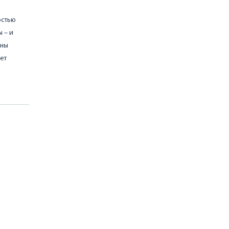
остью
 – и
нны
ет