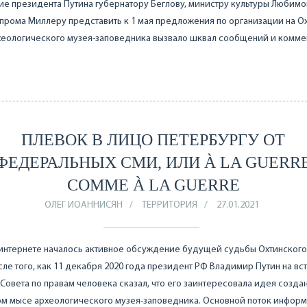
е президента Путина губернатору Беглову, министру культуры Любимо
зпрома Миллеру представить к 1 мая предложения по организации на О
хеологического музея-заповедника вызвало шквал сообщений и комме
ПЛЕВОК В ЛИЦО ПЕТЕРБУРГУ ОТ
ФЕДЕРАЛЬНЫХ СМИ, ИЛИ À LA GUERR
COMME À LA GUERRE
ОЛЕГ ИОАННИСЯН
ТЕРРИТОРИЯ
27.01.2021
интернете началось активное обсуждение будущей судьбы Охтинского
сле того, как 11 декабря 2020 года президент РФ Владимир Путин на вс
Совета по правам человека сказал, что его заинтересовала идея созда
ом мысе археологического музея-заповедника. Основной поток инфор