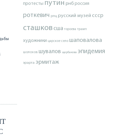
путин
протесты
рнб
россия
роткевич
ссср
русский музей
рпц
сташков
сша
тороева
трамп
удьбы
шаповалова
художники
царское село
эпидемия
шувалов
шолохов
щербакова
к
эрмитаж
эрарта
о
ИТ
С