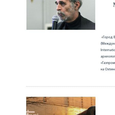
«Город 8
(Междуна
Internat
археолог
«Газпром
на Охти