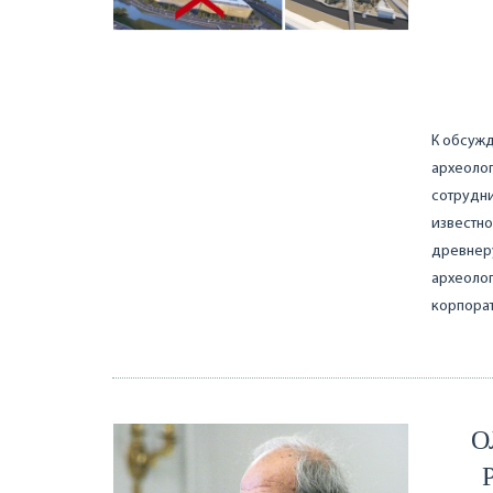
К обсуж
археолог
сотрудни
известно
древнеру
археолог
корпора
О