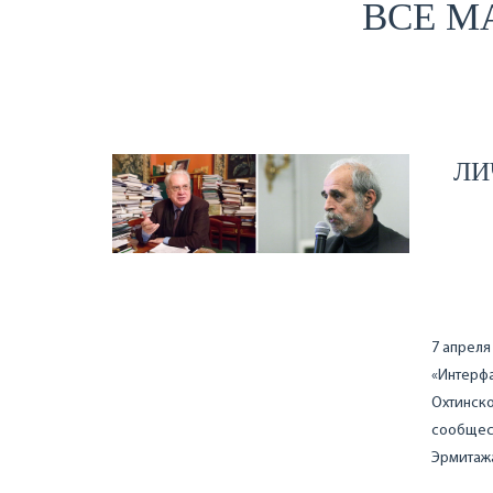
ВСЕ М
ЛИ
7 апреля
«Интерфа
Охтинско
сообщест
Эрмитажа