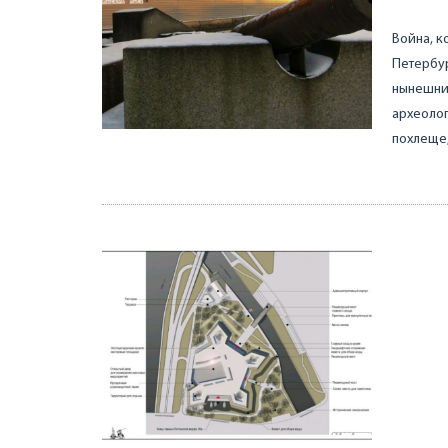
Война, к
Петербу
нынешни
археолог
похлеще,