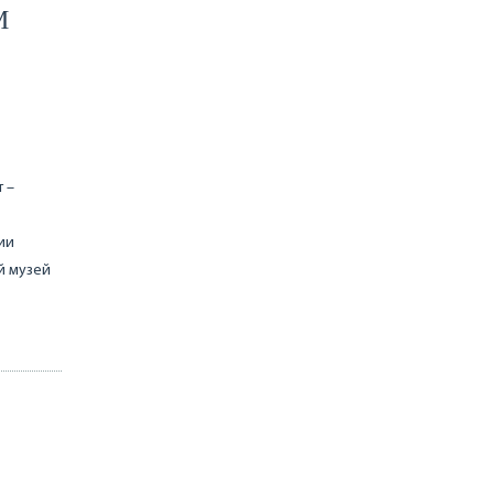
М
 –
ии
й музей