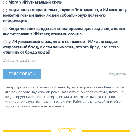
Могу, у ИИ узнаваемый стиль
люди пишут отвратительно, глупо и безграмотно, а ИИ молодец,
может из говна и палок людей собрать новую полезную
информацию
Когда человек представляет материалы, даёт задание, а потом
вносит правки в ИИ-текст, отличить сложно
у ИИ узнаваемый стиль, но это не главное - ИИ часто выдаёт
откровенный бред, и если понимаешь, что это бред, его легко
отличить от бреда людей
Добавить свой ответ
Результаты
Петербургская писательница Ксения Буржская рассказала Кинопоиску,
что при работе над своими романами активно использует ИИ, почти не
редактирует написанное нейросетями и не вешает на текст значок
«написано искусственным интеллектом». Работа над каждой книгой у
Буржской занимает месяц и меньше.
МЕТКИ