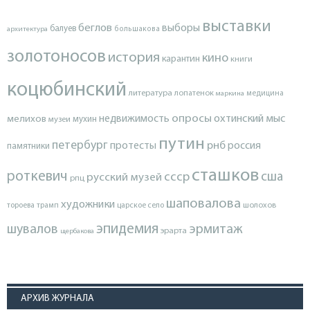
выставки
беглов
выборы
балуев
архитектура
большакова
золотоносов
история
кино
карантин
книги
коцюбинский
литература
лопатенок
маркина
медицина
опросы
недвижимость
охтинский мыс
мелихов
мухин
музеи
путин
петербург
протесты
рнб
россия
памятники
сташков
роткевич
ссср
сша
русский музей
рпц
шаповалова
художники
тороева
трамп
царское село
шолохов
эпидемия
шувалов
эрмитаж
эрарта
щербакова
АРХИВ ЖУРНАЛА