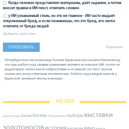
Когда человек представляет материалы, даёт задание, а потом
вносит правки в ИИ-текст, отличить сложно
у ИИ узнаваемый стиль, но это не главное - ИИ часто выдаёт
откровенный бред, и если понимаешь, что это бред, его легко
отличить от бреда людей
Добавить свой ответ
Результаты
Петербургская писательница Ксения Буржская рассказала Кинопоиску,
что при работе над своими романами активно использует ИИ, почти не
редактирует написанное нейросетями и не вешает на текст значок
«написано искусственным интеллектом». Работа над каждой книгой у
Буржской занимает месяц и меньше.
МЕТКИ
выставки
беглов
выборы
балуев
архитектура
большакова
золотоносов
история
кино
карантин
книги