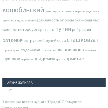
коцюбинский
литература
лопатенок
маркина
медицина
опросы
недвижимость
охтинский мыс
мелихов
мухин
музеи
путин
петербург
протесты
рнб
россия
памятники
сташков
роткевич
ссср
сша
русский музей
рпц
шаповалова
художники
тороева
трамп
царское село
шолохов
эпидемия
шувалов
эрмитаж
эрарта
щербакова
АРХИВ ЖУРНАЛА
Тут
Электронная версия журнала "Город 812". О журнале.