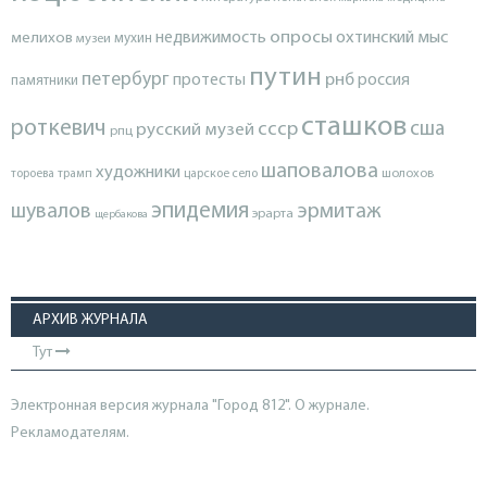
опросы
недвижимость
охтинский мыс
мелихов
мухин
музеи
путин
петербург
протесты
рнб
россия
памятники
сташков
роткевич
ссср
сша
русский музей
рпц
шаповалова
художники
тороева
трамп
царское село
шолохов
эпидемия
шувалов
эрмитаж
эрарта
щербакова
АРХИВ ЖУРНАЛА
Тут
Электронная версия журнала "Город 812". О журнале.
Рекламодателям.