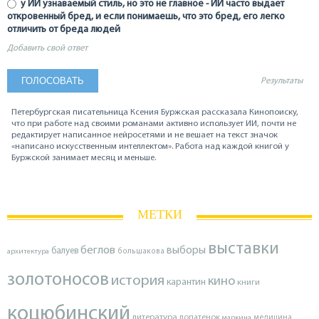
у ИИ узнаваемый стиль, но это не главное - ИИ часто выдаёт
откровенный бред, и если понимаешь, что это бред, его легко
отличить от бреда людей
Добавить свой ответ
Результаты
Петербургская писательница Ксения Буржская рассказала Кинопоиску,
что при работе над своими романами активно использует ИИ, почти не
редактирует написанное нейросетями и не вешает на текст значок
«написано искусственным интеллектом». Работа над каждой книгой у
Буржской занимает месяц и меньше.
МЕТКИ
выставки
беглов
выборы
балуев
архитектура
большакова
золотоносов
история
кино
карантин
книги
коцюбинский
литература
лопатенок
маркина
медицина