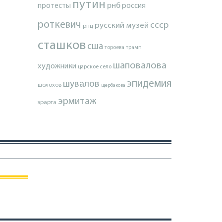
путин
протесты
рнб
россия
роткевич
ссср
русский музей
рпц
сташков
сша
тороева
трамп
шаповалова
художники
царское село
эпидемия
шувалов
шолохов
щербакова
эрмитаж
эрарта