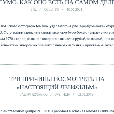
СУМО. КАК ОНО ЕСТЬ НА САМОМ ДЕЛ
В.Ш.
СОБЫТИЯ
10.06.2021
 польского фотографа Томаша Гудзоватого «Сумо. Аре-буре-боке» откр
 Фотографии сделаны в стилистике «аре-буре-боке», направления в 
ии 1970-х годов, название которого означает «грубый, размытый, не в ф
аспечатаны автором на больших баннерах из ткани, и присланы в Петер
ТРИ ПРИЧИНЫ ПОСМОТРЕТЬ НА
«НАСТОЯЩИЙ ЛЕНФИЛЬМ»
ВАДИМ ШУВАЛОВ
ЗРЕЛИЩА
02.06.2018
о-выставочном центре РОСФОТО работает выставка Самоэля (Элика) К