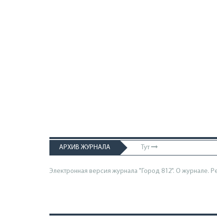
АРХИВ ЖУРНАЛА
Тут
Электронная версия журнала "Город 812". О журнале.
Р