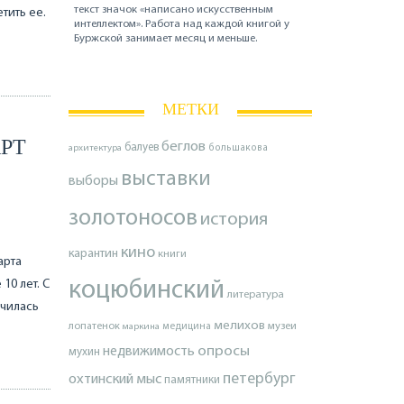
текст значок «написано искусственным
тить ее.
интеллектом». Работа над каждой книгой у
Буржской занимает месяц и меньше.
МЕТКИ
РТ
беглов
балуев
архитектура
большакова
выставки
выборы
золотоносов
история
кино
карантин
книги
арта
10 лет. С
коцюбинский
литература
ючилась
мелихов
лопатенок
музеи
маркина
медицина
опросы
недвижимость
мухин
петербург
охтинский мыс
памятники