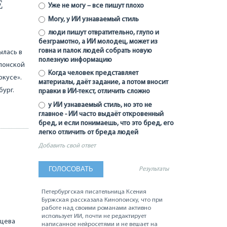
Е
Уже не могу – все пишут плохо
Могу, у ИИ узнаваемый стиль
люди пишут отвратительно, глупо и
безграмотно, а ИИ молодец, может из
говна и палок людей собрать новую
ылась в
полезную информацию
японской
Когда человек представляет
окусе».
материалы, даёт задание, а потом вносит
бург.
правки в ИИ-текст, отличить сложно
у ИИ узнаваемый стиль, но это не
главное - ИИ часто выдаёт откровенный
бред, и если понимаешь, что это бред, его
легко отличить от бреда людей
Добавить свой ответ
Результаты
Петербургская писательница Ксения
Буржская рассказала Кинопоиску, что при
работе над своими романами активно
использует ИИ, почти не редактирует
ацева
написанное нейросетями и не вешает на