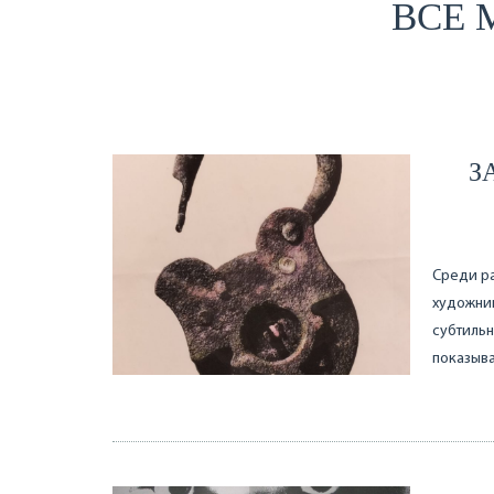
ВСЕ 
З
Среди ра
художник
субтильн
показыва