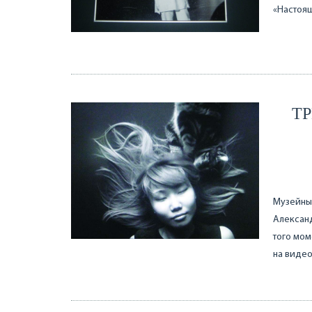
«Настоящ
Т
Музейный
Александ
того мом
на видео