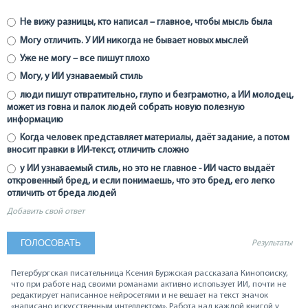
Не вижу разницы, кто написал – главное, чтобы мысль была
Могу отличить. У ИИ никогда не бывает новых мыслей
Уже не могу – все пишут плохо
Могу, у ИИ узнаваемый стиль
люди пишут отвратительно, глупо и безграмотно, а ИИ молодец,
может из говна и палок людей собрать новую полезную
информацию
Когда человек представляет материалы, даёт задание, а потом
вносит правки в ИИ-текст, отличить сложно
у ИИ узнаваемый стиль, но это не главное - ИИ часто выдаёт
откровенный бред, и если понимаешь, что это бред, его легко
отличить от бреда людей
Добавить свой ответ
Результаты
Петербургская писательница Ксения Буржская рассказала Кинопоиску,
что при работе над своими романами активно использует ИИ, почти не
редактирует написанное нейросетями и не вешает на текст значок
«написано искусственным интеллектом». Работа над каждой книгой у