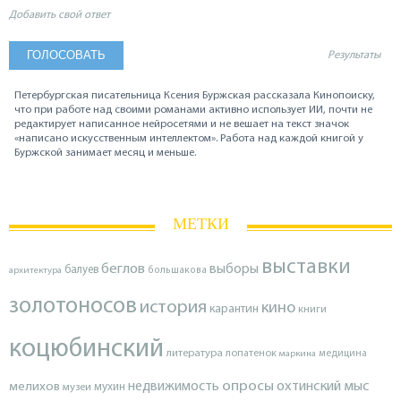
Добавить свой ответ
Результаты
Петербургская писательница Ксения Буржская рассказала Кинопоиску,
что при работе над своими романами активно использует ИИ, почти не
редактирует написанное нейросетями и не вешает на текст значок
«написано искусственным интеллектом». Работа над каждой книгой у
Буржской занимает месяц и меньше.
МЕТКИ
выставки
беглов
выборы
балуев
архитектура
большакова
золотоносов
история
кино
карантин
книги
коцюбинский
литература
лопатенок
маркина
медицина
опросы
недвижимость
охтинский мыс
мелихов
мухин
музеи