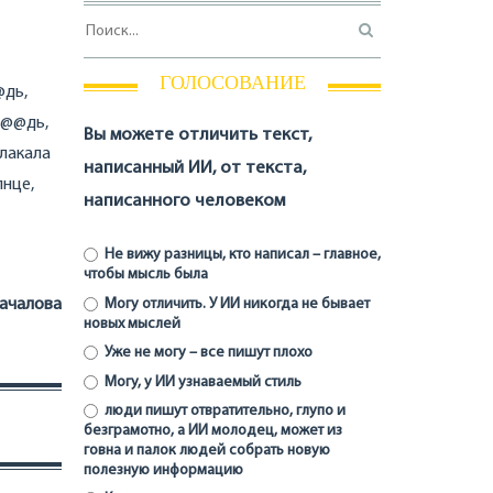
ГОЛОСОВАНИЕ
@дь,
 б@@дь,
Вы можете отличить текст,
плакала
написанный ИИ, от текста,
лнце,
написанного человеком
Не вижу разницы, кто написал – главное,
чтобы мысль была
ачалова
Могу отличить. У ИИ никогда не бывает
новых мыслей
Уже не могу – все пишут плохо
Могу, у ИИ узнаваемый стиль
люди пишут отвратительно, глупо и
безграмотно, а ИИ молодец, может из
говна и палок людей собрать новую
полезную информацию