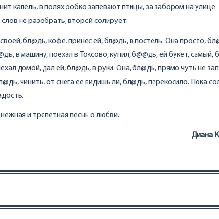
енит капель, в полях робко запевают птицы, за забором на улице
 слов не разобрать, второй солирует:
своей, бл@дь, кофе, принес ей, бл@дь, в постель. Она просто, бл
@дь, в машину, поехал в Токсово, купил, б@@дь, ей букет, самый,
хал домой, дал ей, бл@дь, в руки. Она, бл@дь, прямо чуть не за
л@дь, чинить, от снега ее видишь ли, бл@дь, перекосило. Пока со
адость.
– нежная и трепетная песнь о любви.
Диана К