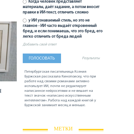
Когда человек представляет
материалы, даёт задание, а потом вносит
правки в ИИ-текст, отличить сложно
у ИИ узнаваемый стиль, но это не
главное - ИИ часто выдаёт откровенный
бред, и если понимаешь, что это бред, его
легко отличить от бреда людей
Добавить свой ответ
Результаты
Петербургская писательница Ксения
Буржская рассказала Кинопоиску, что при
работе над своими романами активно
использует ИИ, почти не редактирует
Я
написанное нейросетями и не вешает на
текст значок «написано искусственным
интеллектом». Работа над каждой книгой у
Буржской занимает месяц и меньше.
МЕТКИ