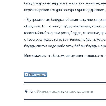
Сижу 8 марта на террасе, греюсь на солнышке, зв
переговариваются два соседа. Один поддакивает,
– Я утром встал, бл@дь, побежал на кухню, сварил 
обалдела. Тут солнце, бл@дь, выглянуло, я хоп, бл
красивый выбрал, там розы, бл@дь, сплошные, прие
от всего, бл@дь, этого. Вот теперь пойду трубу, б
бл@дь, светит надо работать, бабам, бл@дь, на р
Мне кажется, что без, хм, связующего слова, это 
Вконтакте
Теги:
8 марта
,
женщины
,
качалова
,
мужчины