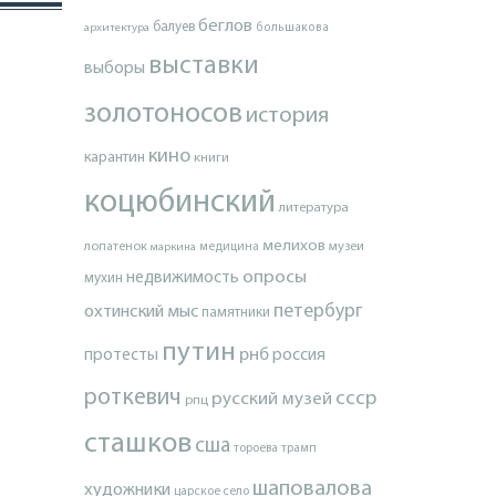
беглов
балуев
архитектура
большакова
выставки
выборы
золотоносов
история
кино
карантин
книги
коцюбинский
литература
мелихов
лопатенок
музеи
маркина
медицина
опросы
недвижимость
мухин
петербург
охтинский мыс
памятники
путин
протесты
рнб
россия
роткевич
ссср
русский музей
рпц
сташков
сша
тороева
трамп
шаповалова
художники
царское село