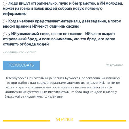
люди пишут отвратительно, глупо и безграмотно, а ИИ молодец,
может из говна и палок людей собрать новую полезную
информацию
Когда человек представляет материалы, даёт задание, а потом
вносит правки в ИИ-текст, отличить сложно
у ИИ узнаваемый стиль, но это не главное - ИИ часто выдаёт
откровенный бред, и если понимаешь, что это бред, его легко
отличить от бреда людей
Добавить свой ответ
Результаты
Петербургская писательница Ксения Буржская рассказала Кинопоиску,
что при работе над своими романами активно использует ИИ, почти не
редактирует написанное нейросетями и не вешает на текст значок
«написано искусственным интеллектом». Работа над каждой книгой у
Буржской занимает месяц и меньше.
МЕТКИ