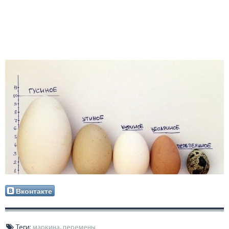
Вконтакте
Теги:
маркина
,
перемены