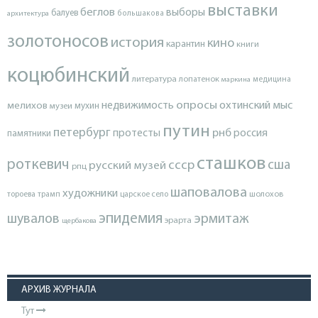
выставки
беглов
выборы
балуев
архитектура
большакова
золотоносов
история
кино
карантин
книги
коцюбинский
литература
лопатенок
маркина
медицина
опросы
недвижимость
охтинский мыс
мелихов
мухин
музеи
путин
петербург
протесты
рнб
россия
памятники
сташков
роткевич
ссср
сша
русский музей
рпц
шаповалова
художники
тороева
трамп
царское село
шолохов
эпидемия
шувалов
эрмитаж
эрарта
щербакова
АРХИВ ЖУРНАЛА
Тут