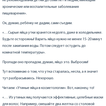
не рекомендованы детям до семи лет и людям, имеющим
хронические или воспалительные заболевания
пищеварения».
Ок, думаю, ребёнку не дадим, сами съедим.
«…Сырые яйца утки хранятся недолго, даже в холодильнике.
Будьте осторожны! Варить яйцо нужно не менее 15-20 минут
после закипания воды. Потом следует остудить до
комнатной температуры».
Пропади оно пропадом, думаю, яйцо это. Выбросим!
Тут вспоминаю о том, что утка старалась, несла, а я значит
тут разбрасываюсь. Нехорошо.
Читаем: «Утиные яйца в косметологии». Вот, наконец-то!
«… Из утиных яиц получаются эффективные, целебные маски
для волос. Например, смешайте два желтка со столовой