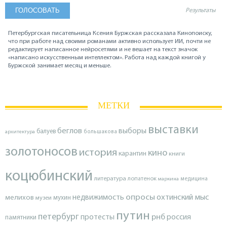
Результаты
Петербургская писательница Ксения Буржская рассказала Кинопоиску,
что при работе над своими романами активно использует ИИ, почти не
редактирует написанное нейросетями и не вешает на текст значок
«написано искусственным интеллектом». Работа над каждой книгой у
Буржской занимает месяц и меньше.
МЕТКИ
выставки
беглов
выборы
балуев
архитектура
большакова
золотоносов
история
кино
карантин
книги
коцюбинский
литература
лопатенок
маркина
медицина
опросы
недвижимость
охтинский мыс
мелихов
мухин
музеи
путин
петербург
протесты
рнб
россия
памятники