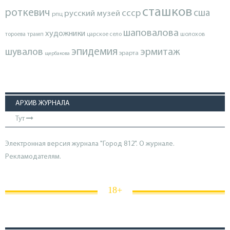
сташков
роткевич
ссср
сша
русский музей
рпц
шаповалова
художники
тороева
трамп
царское село
шолохов
эпидемия
шувалов
эрмитаж
эрарта
щербакова
АРХИВ ЖУРНАЛА
Тут
Электронная версия журнала "Город 812". О журнале.
Рекламодателям.
18+