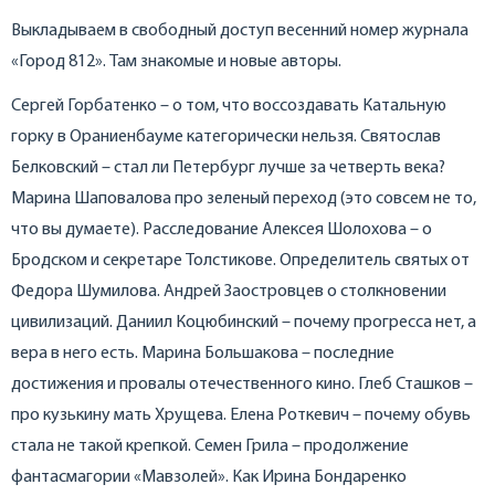
Выкладываем в свободный доступ весенний номер журнала
«Город 812». Там знакомые и новые авторы.
Сергей Горбатенко – о том, что воссоздавать Катальную
горку в Ораниенбауме категорически нельзя. Святослав
Белковский – стал ли Петербург лучше за четверть века?
Марина Шаповалова про зеленый переход (это совсем не то,
что вы думаете). Расследование Алексея Шолохова – о
Бродском и секретаре Толстикове. Определитель святых от
Федора Шумилова. Андрей Заостровцев о столкновении
цивилизаций. Даниил Коцюбинский – почему прогресса нет, а
вера в него есть. Марина Большакова – последние
достижения и провалы отечественного кино. Глеб Сташков –
про кузькину мать Хрущева. Елена Роткевич – почему обувь
стала не такой крепкой. Семен Грила – продолжение
фантасмагории «Мавзолей». Как Ирина Бондаренко