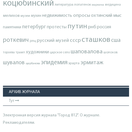
коцюбинский
литература
лопатенок
маркина
медицина
опросы
недвижимость
охтинский мыс
мелихов
мухин
музеи
путин
петербург
протесты
рнб
россия
памятники
сташков
роткевич
ссср
сша
русский музей
рпц
шаповалова
художники
тороева
трамп
царское село
шолохов
эпидемия
шувалов
эрмитаж
эрарта
щербакова
АРХИВ ЖУРНАЛА
Тут
Электронная версия журнала "Город 812". О журнале.
Рекламодателям.