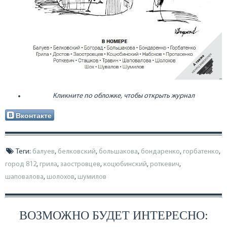
Кликните по обложке, чтобы открыть журнал
Вконтакте
Теги:
балуев
,
белковский
,
большакова
,
бондаренко
,
горбатенко
,
город 812
,
грила
,
заостровцев
,
коцюбинский
,
роткевич
,
шаповалова
,
шолохов
,
шумилов
ВОЗМОЖНО БУДЕТ ИНТЕРЕСНО: