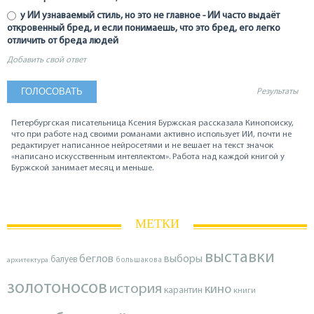
у ИИ узнаваемый стиль, но это не главное - ИИ часто выдаёт
откровенный бред, и если понимаешь, что это бред, его легко
отличить от бреда людей
Добавить свой ответ
Результаты
Петербургская писательница Ксения Буржская рассказала Кинопоиску,
что при работе над своими романами активно использует ИИ, почти не
редактирует написанное нейросетями и не вешает на текст значок
«написано искусственным интеллектом». Работа над каждой книгой у
Буржской занимает месяц и меньше.
МЕТКИ
выставки
беглов
выборы
балуев
архитектура
большакова
золотоносов
история
кино
карантин
книги